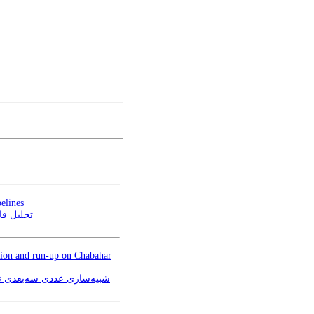
elines
تحلیل قا
ion and run-up on Chabahar
شبیه‌سازی عددی سه‌بعدی ت