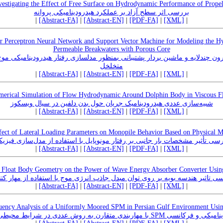
vestigating the Effect of Free Surface on Hydrodynamic Performance of Propel
بررسی اثر سطح آزاد بر عملکرد هیدرودینامیکی پروانه
|
[Abstract-FA]
|
[Abstract-EN]
|
[PDF-FA]
|
[XML]
|
er Perceptron Neural Network and Support Vector Machine for Modeling the 
Permeable Breakwaters with Porous Core
ن چند‌لایه و ماشین بردار پشتیبانی بمنظور مدلسازی رفتار هیدرودینامیکی موج
متخلخل
|
[Abstract-FA]
|
[Abstract-EN]
|
[PDF-FA]
|
[XML]
|
erical Simulation of Flow Hydrodynamic Around Dolphin Body in Viscous F
شبیه‌سازی عددی هیدرودینامیک جریان حول بدن دلفین در سیال ویسکوز
|
[Abstract-FA]
|
[Abstract-EN]
|
[PDF-FA]
|
[XML]
|
ect of Lateral Loading Parameters on Monopile Behavior Based on Physical 
سی تأثیر مشخصات بار جانبی بر رفتار مونوپایل با استفاده از مدل‌سازی فیزی
|
[Abstract-FA]
|
[Abstract-EN]
|
[PDF-FA]
|
[XML]
|
he Float Body Geometry on the Power of Wave Energy Absorber Converter Usi
ی تاثیر هندسه بویه بر روی توان مبدل جاذب انرژی موج با استفاده از مهار کت
|
[Abstract-FA]
|
[Abstract-EN]
|
[PDF-FA]
|
[XML]
|
ency Analysis of a Uniformly Moored SPM in Persian Gulf Environment Usi
تحلیل هیدرودینامیکی و فرکانسی SPM رایط محیطی خلیج فارس