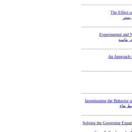
The Effect 
 بستر
Experimental and N
تر ماسه
An Approach f
Investigating the Behavior 
ط بقاء
Solving the Governing Equat