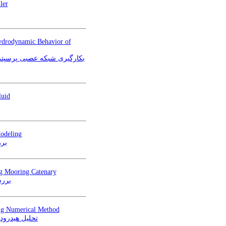
ler
Hydrodynamic Behavior of
بکارگیری شبکه‌ عصبی پرسپترو
luid
Modeling
برر
ng Mooring Catenary
بررس
ng Numerical Method
با مهاربندی متقارن به روش عددی در ش