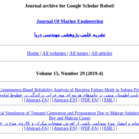
Journal archive for Google Scholar Robot!
Journal Of Marine Engineering
نشریه علمی-پژوهشی مهندسی دریا
Home
|
All volumes
|
All issues
|
All articles
Volume 15, Number 29 (2019-4)
Consequence-Based Reliability Analysis of Bursting Failure Mode in Subsea Pip
بلیت اطمینان مبتنی بر پیامدهای هزینه ای مود خرابی ترکیدگی در خطوط لوله‌ی
|
[Abstract-FA]
|
[Abstract-EN]
|
[PDF-FA]
|
[XML]
|
al Simulation of Tsunami Generation and Propagation Due to Makran Subduct
Bay and Makran Coasts
ولید و انتشار موج سونامی ناشی از لغزش صفحات مکران و بالاروی موج در خل
|
[Abstract-FA]
|
[Abstract-EN]
|
[PDF-FA]
|
[XML]
|