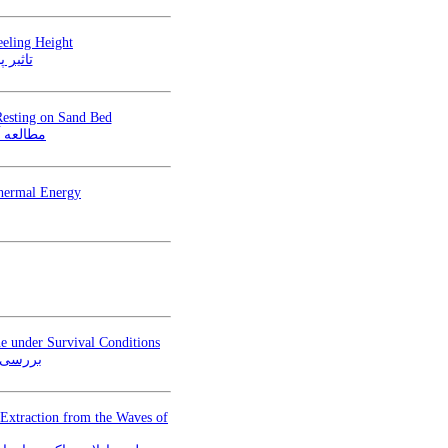
eling Height
تاثیر 
Resting on Sand Bed
مطالعه آ
Thermal Energy
ne under Survival Conditions
بررسی ر
Extraction from the Waves of