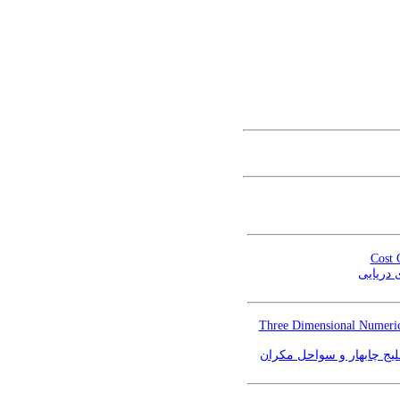
Cost 
 دریایی
Three Dimensional Numeric
یج چابهار و سواحل مکران