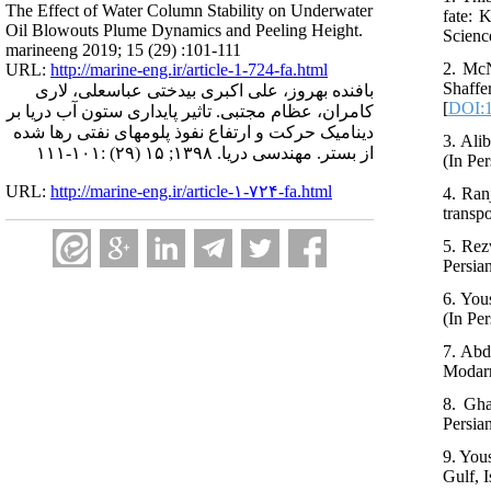
The Effect of Water Column Stability on Underwater
fate: 
Oil Blowouts Plume Dynamics and Peeling Height.
Scienc
marineeng 2019; 15 (29) :101-111
2. McN
URL:
http://marine-eng.ir/article-1-724-fa.html
Shaff
بافنده بهروز، علی اکبری بیدختی عباسعلی، لاری
[
DOI:1
کامران، عظام مجتبی. تاثیر پایداری ستون آب دریا بر
دینامیک حرکت و ارتفاع نفوذ پلومهای نفتی رها شده
3. Ali
از بستر. مهندسی دریا. ۱۳۹۸; ۱۵ (۲۹) :۱۰۱-۱۱۱
(In Per
URL:
http://marine-eng.ir/article-۱-۷۲۴-fa.html
4. Ran
transpo
5. Rez
Persian
6. You
(In Per
7. Abd
Modarr
8. Gha
Persian
9. You
Gulf, 