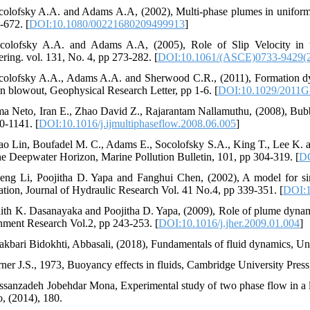
colofsky A.A. and Adams A.A, (2002), Multi-phase plumes in uniform an
-672. [
DOI:10.1080/00221680209499913
]
colofsky A.A. and Adams A.A, (2005), Role of Slip Velocity in th
ering. vol. 131, No. 4, pp 273-282. [
DOI:10.1061/(ASCE)0733-9429(2
colofsky A.A., Adams A.A. and Sherwood C.R., (2011), Formation dy
n blowout, Geophysical Research Letter, pp 1-6. [
DOI:10.1029/2011
ma Neto, Iran E., Zhao David Z., Rajarantam Nallamuthu, (2008), Bubbly 
0-1141. [
DOI:10.1016/j.ijmultiphaseflow.2008.06.005
]
ao Lin, Boufadel M. C., Adams E., Socolofsky S.A., King T., Lee K. an
he Deepwater Horizon, Marine Pollution Bulletin, 101, pp 304-319. [
DO
eng Li, Poojitha D. Yapa and Fanghui Chen, (2002), A model for si
ation, Journal of Hydraulic Research Vol. 41 No.4, pp 339-351. [
DOI:1
lith K. Dasanayaka and Poojitha D. Yapa, (2009), Role of plume dynami
nment Research Vol.2, pp 243-253. [
DOI:10.1016/j.jher.2009.01.004
]
iakbari Bidokhti, Abbasali, (2018), Fundamentals of fluid dynamics, Uni
rner J.S., 1973, Buoyancy effects in fluids, Cambridge University Pres
ssanzadeh Jobehdar Mona, Experimental study of two phase flow in a l
o, (2014), 180.