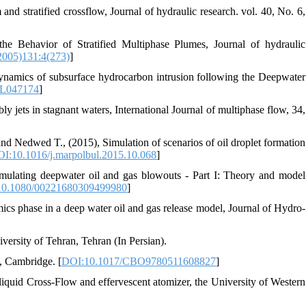
d stratified crossflow, Journal of hydraulic research. vol. 40, No. 6,
e Behavior of Stratified Multiphase Plumes, Journal of hydraulic
005)131:4(273)
]
namics of subsurface hydrocarbon intrusion following the Deepwater
GL047174
]
jets in stagnant waters, International Journal of multiphase flow, 34,
d Nedwed T., (2015), Simulation of scenarios of oil droplet formation
I:10.1016/j.marpolbul.2015.10.068
]
mulating deepwater oil and gas blowouts - Part I: Theory and model
0.1080/00221680309499980
]
cs phase in a deep water oil and gas release model, Journal of Hydro-
versity of Tehran, Tehran (In Persian).
s, Cambridge. [
DOI:10.1017/CBO9780511608827
]
iquid Cross-Flow and effervescent atomizer, the University of Western