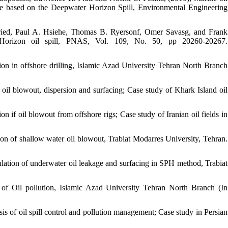
ve based on the Deepwater Horizon Spill, Environmental Engineering
ried, Paul A. Hsiehe, Thomas B. Ryersonf, Omer Savasg, and Frank
 Horizon oil spill, PNAS, Vol. 109, No. 50, pp 20260-20267.
sion in offshore drilling, Islamic Azad University Tehran North Branch
 oil blowout, dispersion and surfacing; Case study of Khark Island oil
 if oil blowout from offshore rigs; Case study of Iranian oil fields in
on of shallow water oil blowout, Trabiat Modarres University, Tehran.
lation of underwater oil leakage and surfacing in SPH method, Trabiat
f Oil pollution, Islamic Azad University Tehran North Branch (In
sis of oil spill control and pollution management; Case study in Persian