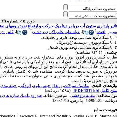
دوره ۱۵، شماره ۲۹ - ( ۲-۱۳۹۸ )
تاثیر پایداری ستون آب دریا بر دینامیک حرکت و ارتفاع نفوذ پلومهای نف
۲
*
۱
کامران ل
،
عباسعلی علی اکبری بیدختی
،
بهروز بافنده
۱- دانشگاه آزاد اسلامی واحد علوم و تحقیقات
۲- دانشگاه تهران موسسه ژئوفیزیک
۳- دانشگاه آزاد اسلامی واحد تهران شمال
چکیده:
(۹۴۲۴ مشاهده)
ظر به گسترش روز افزون پروژه های استخراج نفت در دریا و
به منظور
ش
تغییر در پایداری استانیکی ستون آب بر رفتار دینامیکی پلوم نفتی ناشی
با لایه بندی چگالی پایدار انجام گردید. نتایج این آزمونهای به روش عدد
دو روش به صورت بی‌بعد تبدیل گردید. مشاهده شد که کاهش پایداری است.
همچنین مشخص شد که سطح شناوری خنثی بعنوان مشخصه نقطه گذار از ف
نتایج این تحقیق نزدیک است.
چینه بندی
،
آلودگی
،
ارتفاع حبس پلوم
،
مکانیک سیالات
واژه‌های کلیدی:
(۱۵۸۸ دریافت)
[PDF 1311 kb]
متن کامل
نوع مطالعه:
مقاله پژوهشي
| موضوع مقاله:
هیدروديناميك سازه های 
دریافت: 1398/1/25 | پذیرش: 1398/4/15
فهرست منابع
adopoulos, Lawrence R. Pratt and Noshir S. Pesika, (2010), Marine oil