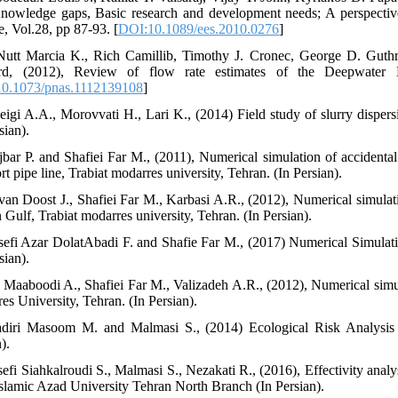
Knowledge gaps, Basic research and development needs; A perspecti
e, Vol.28, pp 87-93. [
DOI:10.1089/ees.2010.0276
]
utt Marcia K., Rich Camillib, Timothy J. Cronec, George D. Guth
erd, (2012), Review of flow rate estimates of the Deepwater
0.1073/pnas.1112139108
]
beigi A.A., Morovvati H., Lari K., (2014) Field study of slurry disper
sian).
jbar P. and Shafiei Far M., (2011), Numerical simulation of accidental
rt pipe line, Trabiat modarres university, Tehran. (In Persian).
van Doost J., Shafiei Far M., Karbasi A.R., (2012), Numerical simulation
 Gulf, Trabiat modarres university, Tehran. (In Persian).
sefi Azar DolatAbadi F. and Shafie Far M., (2017) Numerical Simulati
sian).
 Maaboodi A., Shafiei Far M., Valizadeh A.R., (2012), Numerical simu
es University, Tehran. (In Persian).
diri Masoom M. and Malmasi S., (2014) Ecological Risk Analysis o
).
sefi Siahkalroudi S., Malmasi S., Nezakati R., (2016), Effectivity analy
Islamic Azad University Tehran North Branch (In Persian).