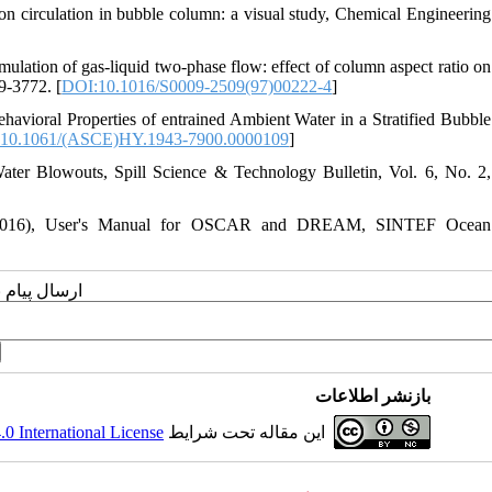
 on circulation in bubble column: a visual study, Chemical Engineering
ulation of gas-liquid two-phase flow: effect of column aspect ratio on
9-3772. [
DOI:10.1016/S0009-2509(97)00222-4
]
avioral Properties of entrained Ambient Water in a Stratified Bubble
10.1061/(ASCE)HY.1943-7900.0000109
]
er Blowouts, Spill Science & Technology Bulletin, Vol. 6, No. 2,
(2016), User's Manual for OSCAR and DREAM, SINTEF Ocean
ارسال پیام 
بازنشر اطلاعات
 International License
این مقاله تحت شرایط