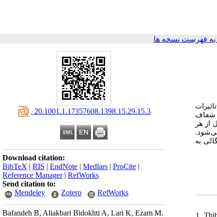
ه فهرست نسخه ها
تاثیرات
‎ 20.1001.1.17357608.1398.15.29.15.3
ی شفاف
 از هر
می‌شود
لی به
Download citation:
BibTeX
|
RIS
|
EndNote
|
Medlars
|
ProCite
|
Reference Manager
|
RefWorks
Send citation to:
Mendeley
Zotero
RefWorks
Bafandeh B, Aliakbari Bidokhti A, Lari K, Ezam M.
1. Thi