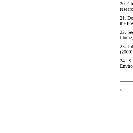
20. Ch
resear
21. De
the fl
22. Se
Plume,
23. Jo
(2000)
24. S
Enviro