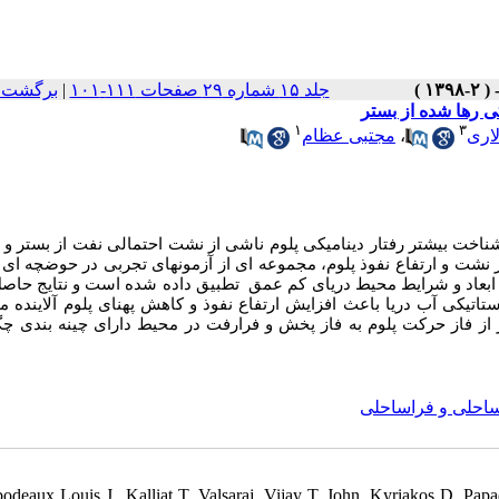
برگشت ب
|
جلد ۱۵ شماره ۲۹ صفحات ۱۱۱-۱۰۱
تی رها شده از بستر
۱
۳
مجتبی عظام
،
اری
ناخت
بیشتر
رفتار دینامیکی پلوم ناشی از نشت احتمالی نفت از بستر و
 از نشت و ارتفاع نفوذ پلوم، مجموعه ای از آزمونهای تجربی در حوضچه ا
ی با ابعاد و شرایط محیط دریای کم عمق تطبیق داده شده است و نتایج حاصل
اتیکی آب دریا باعث افزایش ارتفاع نفوذ و کاهش پهنای پلوم آلاینده 
از حرکت پلوم به فاز پخش و فرارفت در محیط دارای چینه بندی چگا
ساحلی و فراساحلی
bodeaux Louis J., Kalliat T. Valsaraj, Vijay T. John, Kyriakos D. Pap