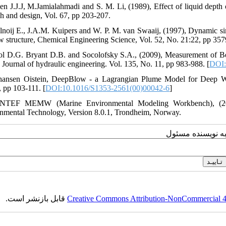
en J.J.J, M.Jamialahmadi and S. M. Li, (1989), Effect of liquid depth
ch and design, Vol. 67, pp 203-207.
lnoij E., J.A.M. Kuipers and W. P. M. van Swaaij, (1997), Dynamic sim
ow structure, Chemical Engineering Science, Vol. 52, No. 21:22, pp 357
ol D.G. Bryant D.B. and Socolofsky S.A., (2009), Measurement of Beh
 Journal of hydraulic engineering. Vol. 135, No. 11, pp 983-988. [
DOI:
hansen Oistein, DeepBlow - a Lagrangian Plume Model for Deep Wat
, pp 103-111. [
DOI:10.1016/S1353-2561(00)00042-6
]
INTEF MEMW (Marine Environmental Modeling Workbench), 
nmental Technology, Version 8.0.1, Trondheim, Norway.
به نویسنده مسئول
قابل بازنشر است.
Creative Commons Attribution-NonCommercial 4.0