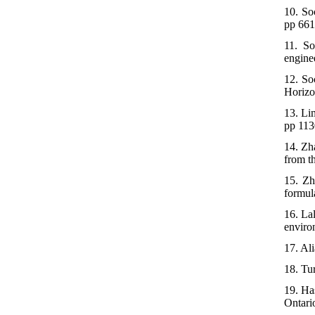
10. So
pp 661
11. So
engine
12. So
Horizo
13. Li
pp 113
14. Zh
from t
15. Zh
formul
16. La
enviro
17. Al
18. Tu
19. Ha
Ontari