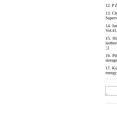
12. P 
13. Ch
Superv
14. Is
Vol.41
15. Hi
isothe
5
]
16. Pi
storage
17. Ko
energy