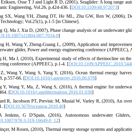
 Eriksen, Osse T J and Light R D, (2001), Seaglider: A long range au
anic Engineering, Vol.26, p.424-436. [
DOI:10.1109/48.972073
]
g SX, Wang YH, Zhang DT, He ML, Zhu GW, Ren W, (2006), Design 
Technology; Vol.25(1), p.1-5 [in Chinese].
g Q, Ma J, Xia D, (2007), Phase change analysis of an underwater glid
I:10.1007/s11804-007-7034-0
]
ng H, Wang Y, Zheng-Guang L, (2009), Application and improvement o
erwater glider, Power and energy engineering conference (APPEEC), Asi
g H, Ma J, (2010), Experimental study of effects of thermocline on th
ering conference (APPEEC), p.1-4. [
DOI:10.1109/APPEEC.2010.544
Z, Wang Y, Wang S, Yang Y, (2016), Ocean thermal energy harvesti
8, p.557-66. [
DOI:10.1016/j.apenergy.2016.06.078
]
g Y, Wang Y, Ma, Z, Wang S, (2016), A thermal engine for underwate
464. [
DOI:10.1016/j.applthermaleng.2016.01.038
]
ard R, Jacobson PT, Previsic M, Musial W, Varley R, (2010), An ove
. [
DOI:10.5670/oceanog.2010.40
]
A Jenkins, G D'Spain, (2016), Autonomous underwater Gliders, 
0.1007/978-3-319-16649-0_12
]
Dinçer, M Rosen, (2010), Thermal energy storage systems and application