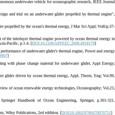
tonomous underwater vehicle for oceanographic research, IEEE Journal
and trial on an underwater glider propelled by thermal engine",
er propelled by the ocean's thermal energy, J Mar Sci Appl; Vol6:p.37-
f the interlayer thermal engine powered by ocean thermal energy in
a-Pacific, p.1-4. [
DOI:10.1109/APPEEC.2009.4918179
]
e performance of underwater glider's thermal engine, Power and energy
8907
]
ng with phase change material for underwater glider, Appl Energy;
r glider driven by ocean thermal energy, Appl. Therm. Eng; Vol.99,
rview of ocean renewable energy technologies, Oceanography; Vol.23,
Springer Handbook of Ocean Engineering, Springer, p.301-321.
s, Wiley Publications, 2ed eddition. [
DOI:10.1002/9780470970751
]