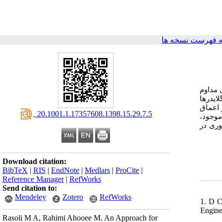
 فهرست نسخه ها
 مداوم
لایدرها
 اعماق
‎ 20.1001.1.17357608.1398.15.29.7.5
ر موجود
وری در
Download citation:
BibTeX
|
RIS
|
EndNote
|
Medlars
|
ProCite
|
Reference Manager
|
RefWorks
Send citation to:
Mendeley
Zotero
RefWorks
1. D C
Engine
Rasoli M A, Rahimi Ahooee M. An Approach for