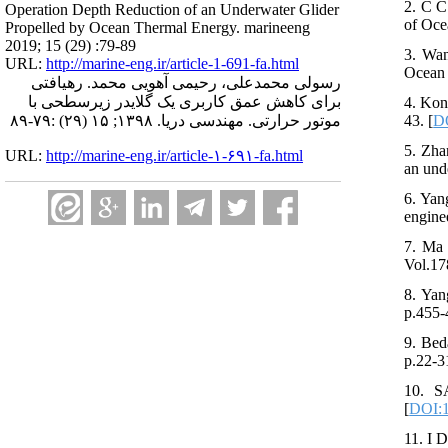
2. C C
Operation Depth Reduction of an Underwater Glider
of Oce
Propelled by Ocean Thermal Energy. marineeng
2019; 15 (29) :79-89
3. Wan
URL:
http://marine-eng.ir/article-1-691-fa.html
Ocean 
رسولی محمدعلی، رحیمی آهویی محمد. رهیافتی
برای کاهش عمق کاربری یک گلایدر زیرسطحی با
4. Kon
43. [
DO
موتور حرارتی. مهندسی دریا. ۱۳۹۸; ۱۵ (۲۹) :۷۹-۸۹
5. Zha
URL:
http://marine-eng.ir/article-۱-۶۹۱-fa.html
an und
6. Yan
engine
7. Ma 
Vol.17
8. Yan
p.455-
9. Bed
p.22-31
10. S
[
DOI:1
11. I 