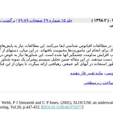
برگشت به
|
جلد ۱۵ شماره ۲۹ صفحات ۸۹-۷۹
ی
ر مطالعات اقیانوس شناسی ایفا می‌کنند. این مطالعات نیاز به پایش‌های
برای انجام این ماموریت‌ها محبوبیت یافته­اند. در این میان، دسته­ای از گ
موجب افزایش مداومت چشمگیر آن­ها شده است. این شناورها نیاز به غوص در
ود را از دست می­دهند. در این مقاله ضمن تحلیل سیستم پیشران یک نمونه شناو
استفاده در آب­های کم عمق­تر، رهیافتی ارائه می­گردد تا بتوان از این فنا
ماده تغییر فاز دهنده
،
نوسی
و ساخت زيرسطحي
 Webb, P J Simonetti and C P Jones, (2001), SLOCUM: an underwater
ering, Vol.26, p.447-452. [
DOI:10.1109/48.972077
]