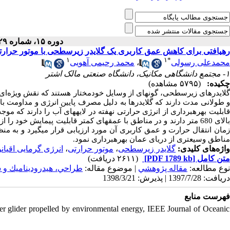
دوره ۱۵، شماره ۲۹ - ( ۲-۱۳۹۸ )
رهیافتی برای کاهش عمق کاربری یک گلایدر زیرسطحی با موتور حرارت
۱
۱
*
محمد رحیمی آهویی
،
محمدعلی رسولی
۱- مجتمع دانشگاهی مکانیک، دانشگاه صنعتی مالک اشتر
چکیده:
(۵۷۹۵ مشاهده)
گلایدرهای زیرسطحی، گونه­ای از وسایل خودمختار هستند که نقش ویژه‌ای د
و طولانی مدت دارند که گلایدرها به دلیل مصرف پایین انرژی و مداومت بالا، 
قابلیت بهره­برداری از انرژی حرارتی نهفته در لایه­های آب را دارند که 
بالای 680 متر دارند و در مناطق با عمق­های کمتر قابلیت پیمایش خ،
زمان انتقال حرارت و عمق کاربری آن مورد ارزیابی قرار می­گیرد و به منظور 
مناطق وسیع­تری از دریای عمان بهره­برداری نمود.
انرژی گرمایی اقیا
،
موتور حرارتی
،
گلایدر زیرسطحی
واژه‌های کلیدی:
(۲۶۱۱ دریافت)
[PDF 1789 kb]
متن کامل
نوع مطالعه:
مقاله پژوهشي
| موضوع مقاله:
طراحي، هیدروديناميك 
دریافت: 1397/7/28 | پذیرش: 1398/3/21
فهرست منابع
 glider propelled by environmental energy, IEEE Journal of Oceanic