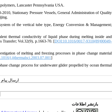
or polymers, Lancaster Pennsylvania USA.
2010, Stationary Pressure Vessels, General Administration of Quality
jing.
system of the vertical tube type, Energy Conversion & Management;
alent thermal conductivity of liquid phase during melting inside and
s Transfer; Vol.32(9), p.1663-70. [
DOI:10.1016/0017-9310(89)90049-
stigation of melting and freezing processes in phase change material
1016/j.ijthermalsci.2003.07.001
]
hase change process for underwater glider propelled by ocean thermal
ارسال پیام 
بازنشر اطلاعات