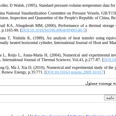
Zoller, D Walsh, (1995), Standard pressure-volume-temperature data f
ina National Standardization Committee on Pressure Vessels, GB/T150-
ision, Inspection and Quarantine of the People's Republic of China, Bei
mail KA, Abugderah MM, (2000), Performance of a thermal storage 
, p.1165-90. [
DOI:10.1016/S0196-8904(99)00140-5
]
rata T, Nishida K, (1989), An analysis of heat transfer using equiv
rmally heated horizontal cylinder, International Journal of Heat and Mas
ia L, Reijo L, Anna-Maria H, (2004), Numerical and experimental inve
, International Journal of Thermal Sciences; Vol.43, p.277-87. [
DOI:10.
ng Q, Ma J, Xia D, (2010), Numerical and experimental study of the p
, Renew Energy, p.35:771. [
DOI:10.1016/j.renene.2009.10.017
]
به نویسنده مسئول