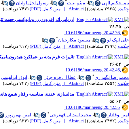
*
نیما حکیم الهی
،
میثم بیات
،
رسول اجل لوئیان
،
چکیده
(۲۹۲۵ مشاهده)
|
Abstract |
متن کامل (PDF)
(۷۴۷ دریافت)
ارزیابی اثر افزودن رزین‌اپوکسی جهت تثب
ص. ۴۵-۳۶
‎ 10.61186/marineeng.20.42.36
*
علی ایپک لو
،
مسعود مکارچیان
چکیده
(۲۷۹۹ مشاهده)
|
Abstract |
متن کامل (PDF)
(۹۱۷ دریافت)
تاثیرات فرم بدنه بر عملکرد هیدرودینامی
ص. ۵۴-۴۶
‎ 10.61186/marineeng.20.42.46
*
محمدرضا نگهداری
،
عطا ا. . قره چائی
،
ابوذر ابراهیمی
چکیده
(۲۵۵۴ مشاهده)
|
Abstract |
متن کامل (PDF)
(۷۴۲ دریافت)
مدلسازی عددی مقایسه رفتار شمع های بتنی مسلح با میلگر
ص. ۶۳-۵۵
‎ 10.61186/marineeng.20.42.55
*
امین وفادار
،
محمد اسدیان قهفرخی
،
امین بهمن پور
چکیده
(۲۴۷۲ مشاهده)
|
Abstract |
متن کامل (PDF)
(۹۳۴ دریافت)