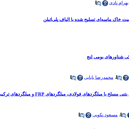
بهرام نادی
یت خاک ماسه‌ای تسلیح شده با الیاف پلی‌اتیلن
کی شناور‌های بومی لنج
،
محمدرضا بابایی
دهای فولادی، میلگردهای FRP و میلگردهای ترکیبی تحت ضربه کشتی
،
مسعود نکویی