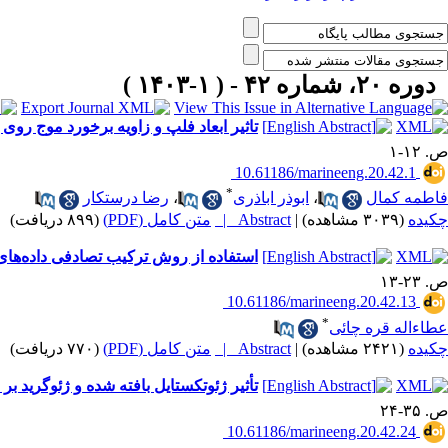
دوره ۲۰، شماره ۴۲ - ( ۱-۱۴۰۳ )
تاثیر ابعاد فلپ و زاویه برخورد موج رو
ص. ۱۲-۱
‎ 10.61186/marineeng.20.42.1
*
فاطمه کمال
،
ابوذر اباذری
،
رضا درستکار
چکیده
(۳۰۳۹ مشاهده)
|
Abstract |
متن کامل (PDF)
(۸۹۹ دریافت)
استفاده از روش ترکیب تصادفی داده‌های
ص. ۲۳-۱۳
‎ 10.61186/marineeng.20.42.13
*
عطاء‌اله قره چائی
چکیده
(۲۴۲۱ مشاهده)
|
Abstract |
متن کامل (PDF)
(۷۷۰ دریافت)
تأثیر ژئوتکستایل بافته شده و ژئوگرید 
ص. ۳۵-۲۴
‎ 10.61186/marineeng.20.42.24