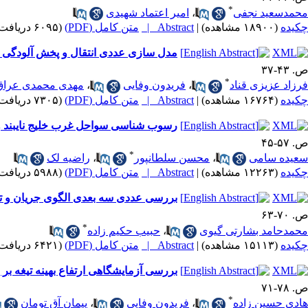
*
محمدسعید نجفی
،
امیر اعتماد شهیدی
چکیده
(۱۸۹۰۰ مشاهده)
|
Abstract |
متن کامل (PDF)
(۶۰۹۵ دریافت)
مدل سازی عددی انتقال و پخش آلودگی نف
ص. ۴۳-۳۷
*
فرزاد عزیزی قناد
،
فریدون وفایی
،
مهدی محمدی عراق
چکیده
(۱۶۷۶۴ مشاهده)
|
Abstract |
متن کامل (PDF)
(۷۳۰۵ دریافت)
رسوب شناسی سواحل غرب خلیج نایبند و 
ص. ۵۷-۴۵
*
سعیده سامی
،
محسن سلطانپور
،
راضیه لک
چکیده
(۱۲۲۶۳ مشاهده)
|
Abstract |
متن کامل (PDF)
(۵۹۸۸ دریافت)
بررسی عددی سه بعدی الگوی جریان و 
ص. ۷۰-۶۳
*
محمدحامد بشارتی گیوی
،
حبیب حکیم زاده
چکیده
(۱۵۱۱۳ مشاهده)
|
Abstract |
متن کامل (PDF)
(۶۴۲۱ دریافت)
بررسی آزمایشگاهی ارتفاع بهینه تیغه بر 
ص. ۷۸-۷۱
*
هادی حسین زاده
،
فریدون وفایی
،
پیمان آق تومان