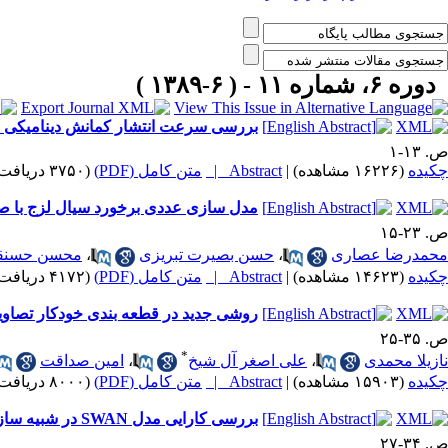
دوره ۶، شماره ۱۱ - ( ۶-۱۳۸۹ )
بررسی سرعت انتشار کمانش دینامیکی د
ص. ۱۳-۱
چکیده
(۱۶۲۲۶ مشاهده)
|
Abstract |
متن کامل (PDF)
(۳۷۵۰ دریافت)
مدل سازی عددی برخورد سیال لزج با ص
ص. ۲۳-۱۵
محمدرضا عصاری
،
حسن بصیرت تبریزی
،
محسن حسنقل
چکیده
(۱۴۶۲۳ مشاهده)
|
Abstract |
متن کامل (PDF)
(۴۱۷۲ دریافت)
روشی جدید در قطعه بندی خودکار تصاویر
ص. ۳۵-۲۵
*
نازیلا محمدی
،
علی اصغر آل شیخ
،
امین صداقت
چکیده
(۱۵۹۰۳ مشاهده)
|
Abstract |
متن کامل (PDF)
(۸۰۰۰ دریافت)
بررسی کارایی مدل SWAN در شبیه سازی پراش امواج عبوری از دهانه موج شکن
ص. ۳۴-۲۷