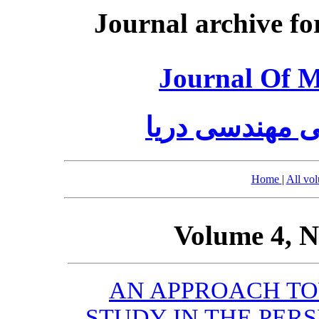
Journal archive fo
Journal Of M
 مهندسی دریا
Home
|
All vo
Volume 4, N
AN APPROACH TO
STUDY IN THE PER