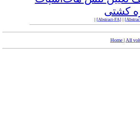
ه کشتی
|
[Abstract-FA]
|
[Abstra
Home
|
All vo