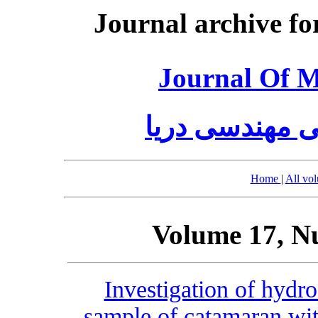
Journal archive fo
Journal Of M
 مهندسی دریا
Home
|
All vo
Volume 17, N
Investigation of hydr
sample of catamaran wit