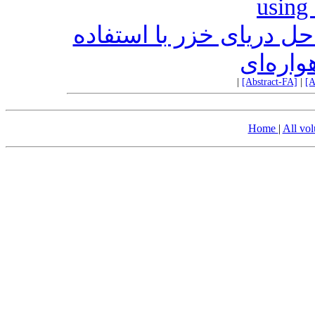
using 
 دریای خزر با استفاده
واره‌ای
|
[Abstract-FA]
|
[A
Home
|
All vo