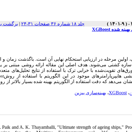
برگشت به
|
جلد ۱۸ شماره ۳۶ صفحات ۳۱-۲۴
ش بهینه شده
، اولین مرحله در ارزیابی استحکام نهایی آن است. باگذشت زمان و 
ازه کشتی می‌شوند. هدف اصلی این مقاله ارائه روشی مبتنی بر یا
های تقویت‌شده با خرابی ترک با استفاده از نتایج تحلیل‌های متعدد
،  هایپرپارامترهای موجود در این الگوریتم با استفاده از روش
st
شان می‌دهد که دقت استفاده از الگوریتم بهینه شده
بسیار بالاتر از ر
بهینه‌سازی بیزین
،
XGBoost
،
ن
K. Paik and A. K. Thayamballi, "Ultimate strength of ageing ships," Pro