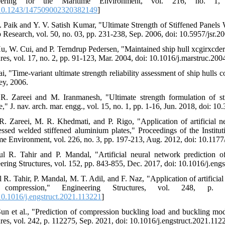
eering for the Maritime Environment, vol. 216, no. 1, 
10.1243/147509002320382149
]
K. Paik and Y. V. Satish Kumar, "Ultimate Strength of Stiffened Pane
p Research, vol. 50, no. 03, pp. 231-238, Sep. 2006, doi: 10.5957/jsr.20
Hu, W. Cui, and P. Terndrup Pedersen, "Maintained ship hull xcgirxcder u
res, vol. 17, no. 2, pp. 91-123, Mar. 2004, doi: 10.1016/j.marstruc.200
ai, "Time-variant ultimate strength reliability assessment of ship hulls 
ey, 2006.
R. Zareei and M. Iranmanesh, "Ultimate strength formulation of st
," J. nav. arch. mar. engg., vol. 15, no. 1, pp. 1-16, Jun. 2018, doi: 1
R. Zareei, M. R. Khedmati, and P. Rigo, "Application of artificial ne
ssed welded stiffened aluminium plates," Proceedings of the Institu
me Environment, vol. 226, no. 3, pp. 197-213, Aug. 2012, doi: 10.11
ul R. Tahir and P. Mandal, "Artificial neural network prediction of
ering Structures, vol. 152, pp. 843-855, Dec. 2017, doi: 10.1016/j.engs
l R. Tahir, P. Mandal, M. T. Adil, and F. Naz, "Application of artificial
 compression," Engineering Structures, vol. 248, p. 11
0.1016/j.engstruct.2021.113221
]
Sun et al., "Prediction of compression buckling load and buckling mode
ures, vol. 242, p. 112275, Sep. 2021, doi: 10.1016/j.engstruct.2021.1122