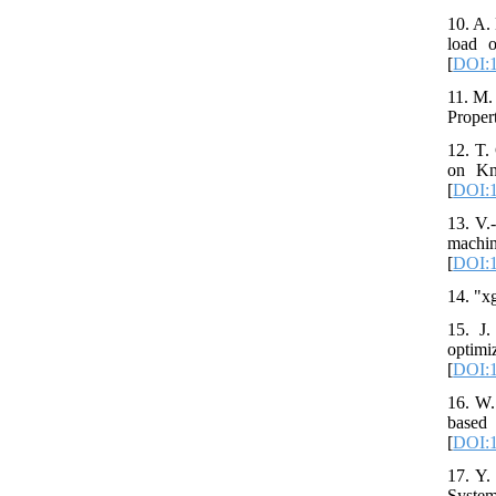
10. A.
load o
[
DOI:1
11. M.
Proper
12. T.
on Kn
[
DOI:1
13. V.
machi
[
DOI:1
14. "x
15. J.
optimi
[
DOI:1
16. W.
based
[
DOI:1
17. Y.
System