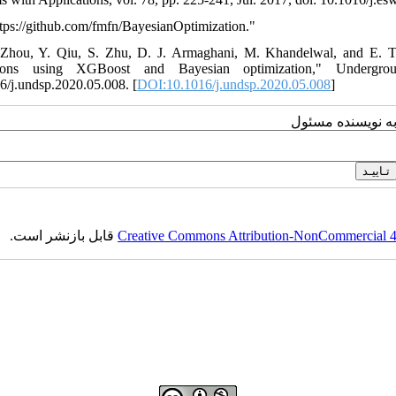
ttps://github.com/fmfn/BayesianOptimization."
 Zhou, Y. Qiu, S. Zhu, D. J. Armaghani, M. Khandelwal, and E. 
tions using XGBoost and Bayesian optimization," Undergr
6/j.undsp.2020.05.008. [
DOI:10.1016/j.undsp.2020.05.008
]
به نویسنده مسئول
قابل بازنشر است.
Creative Commons Attribution-NonCommercial 4.0