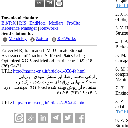
Engin
[
DOI:
2. J. 
Download citation:
of Shi
BibTeX
|
RIS
|
EndNote
|
Medlars
|
ProCite
|
3. Y. 
Reference Manager
|
RefWorks
Structu
Send citation to:
Mendeley
Zotero
RefWorks
4. J. B
Berkel
Zareei M R, Iranmanesh M. Ultimate Strength
5. M. 
Assessment of Cracked Stiffened Plates Using
damage
Optimized XGBoost Method. marineeng 2022; 18
(36) :24-31
6. M. 
URL:
http://marine-eng.ir/article-1-958-fa.html
compre
زارعی محمد رضا، ایرانمنش مهدی. ارزیابی
Mariti
استحکام نهایی ورق‌های تقویت شده ترک‌دار با
استفاده از روش بهینه شده XGBoost. مهندسی دریا.
7. Z. 
۱۴۰۱; ۱۸ (۳۶) :۲۴-۳۱
Engine
8. Z. u
URL:
http://marine-eng.ir/article-۱-۹۵۸-fa.html
axial
[
DOI:1
9. Z. 
Struct