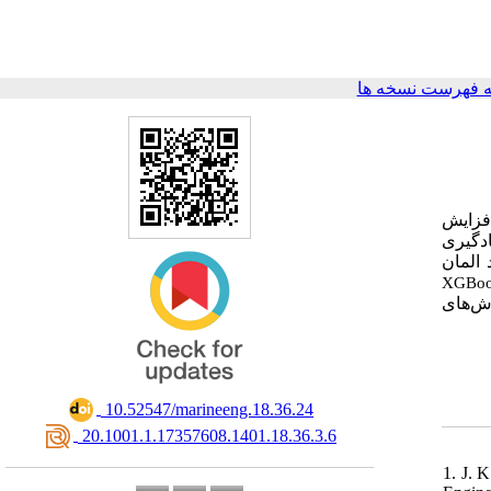
 فهرست نسخه ها
افزایش
دگیری
 المان
XGBoo
وش‌های
‎ 10.52547/marineeng.18.36.24
‎ 20.1001.1.17357608.1401.18.36.3.6
1. J. 