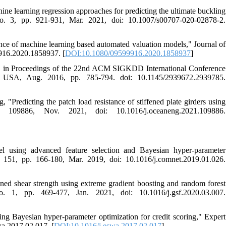
e learning regression approaches for predicting the ultimate buckling
 no. 3, pp. 921-931, Mar. 2021, doi: 10.1007/s00707-020-02878-2.
mance of machine learning based automated valuation models," Journal of
9916.2020.1858937. [
DOI:10.1080/09599916.2020.1858937
]
," in Proceedings of the 22nd ACM SIGKDD International Conference
 USA, Aug. 2016, pp. 785-794. doi: 10.1145/2939672.2939785.
"Predicting the patch load resistance of stiffened plate girders using
 109886, Nov. 2021, doi: 10.1016/j.oceaneng.2021.109886.
l using advanced feature selection and Bayesian hyper-parameter
 151, pp. 166-180, Mar. 2019, doi: 10.1016/j.comnet.2019.01.026.
ed shear strength using extreme gradient boosting and random forest
. 1, pp. 469-477, Jan. 2021, doi: 10.1016/j.gsf.2020.03.007.
ing Bayesian hyper-parameter optimization for credit scoring," Expert
wa.2017.02.017. [
DOI:10.1016/j.eswa.2017.02.017
]