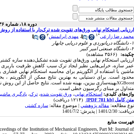
دوره ۱۸، شماره ۳۶ - ( ۹-۱۴۰۱ )
ارزیابی استحکام نهایی ورق‌های تقویت شده ترک‌دار با استفاده از رو XGBoost
۲
۱
*
مهدی ایرانمنش
،
محمد رضا زارعی
۱- دانشگاه دریانوردی و علوم دریایی چابهار
۲- دانشگاه صنعتی امیر کبیر
چکیده:
(۳۵۶۶ مشاهده)
ارزیابی استحکام نهایی ورق‌های تقویت شده تشکیل‌دهنده سازه کشتی
عمر سازه، خرابی‌هایی نظیر ایجاد ترک سبب کاهش ظرفیت باربری س
اشین با استفاده از الگوریتم
برای محاسبه استحکام نهایی فشاری ورق‌
حدود است. برای دستیابی به بهترین نتایج ممکن از الگوریتم
بخشی
بهینه‌سازی بیزین، بهینه شده است. نتایج حاصل از این روش ن
XGBoos
متداول بر مبنای رگرسیون خطی است.
یادگیری ماشی
،
ترک
،
ورق تقویت شده
،
استحکام نهایی
واژه‌های کلیدی:
(۱۲۱۴ دریافت)
[PDF 781 kb]
متن کامل
نوع مطالعه:
مقاله پژوهشي
| موضوع مقاله:
سازه کشتی
دریافت: 1401/2/30 | پذیرش: 1401/7/2
فهرست منابع
ceedings of the Institution of Mechanical Engineers, Part M: Journal of