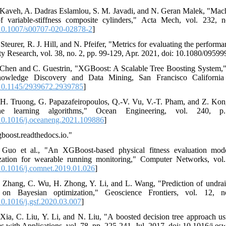
 Kaveh, A. Dadras Eslamlou, S. M. Javadi, and N. Geran Malek, "Machin
f variable-stiffness composite cylinders," Acta Mech, vol. 232,
0.1007/s00707-020-02878-2
]
 Steurer, R. J. Hill, and N. Pfeifer, "Metrics for evaluating the perfor
ty Research, vol. 38, no. 2, pp. 99-129, Apr. 2021, doi: 10.1080/0959
 Chen and C. Guestrin, "XGBoost: A Scalable Tree Boosting System
owledge Discovery and Data Mining, San Francisco California
0.1145/2939672.2939785
]
-H. Truong, G. Papazafeiropoulos, Q.-V. Vu, V.-T. Pham, and Z. Kong, 
ne learning algorithms," Ocean Engineering, vol. 240, p.
0.1016/j.oceaneng.2021.109886
]
gboost.readthedocs.io."
 Guo et al., "An XGBoost-based physical fitness evaluation mode
zation for wearable running monitoring," Computer Networks, vol.
0.1016/j.comnet.2019.01.026
]
 Zhang, C. Wu, H. Zhong, Y. Li, and L. Wang, "Prediction of undrain
 on Bayesian optimization," Geoscience Frontiers, vol. 12, no
0.1016/j.gsf.2020.03.007
]
 Xia, C. Liu, Y. Li, and N. Liu, "A boosted decision tree approach us
s with Applications, vol. 78, pp. 225-241, Jul. 2017, doi: 10.1016/j.es