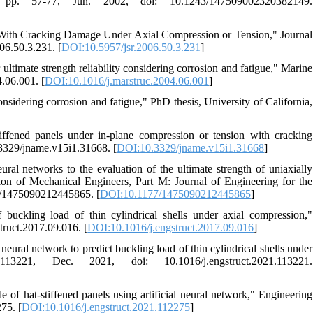
pp. 57-77, Jun. 2002, doi: 10.1243/147509002320382149.
ls With Cracking Damage Under Axial Compression or Tension," Journal
06.50.3.231. [
DOI:10.5957/jsr.2006.50.3.231
]
ltimate strength reliability considering corrosion and fatigue," Marine
4.06.001. [
DOI:10.1016/j.marstruc.2004.06.001
]
considering corrosion and fatigue," PhD thesis, University of California,
iffened panels under in-plane compression or tension with cracking
0.3329/jname.v15i1.31668. [
DOI:10.3329/jname.v15i1.31668
]
ural networks to the evaluation of the ultimate strength of uniaxially
tion of Mechanical Engineers, Part M: Journal of Engineering for the
77/1475090212445865. [
DOI:10.1177/1475090212445865
]
 buckling load of thin cylindrical shells under axial compression,"
truct.2017.09.016. [
DOI:10.1016/j.engstruct.2017.09.016
]
 neural network to predict buckling load of thin cylindrical shells under
3221, Dec. 2021, doi: 10.1016/j.engstruct.2021.113221.
 of hat-stiffened panels using artificial neural network," Engineering
75. [
DOI:10.1016/j.engstruct.2021.112275
]