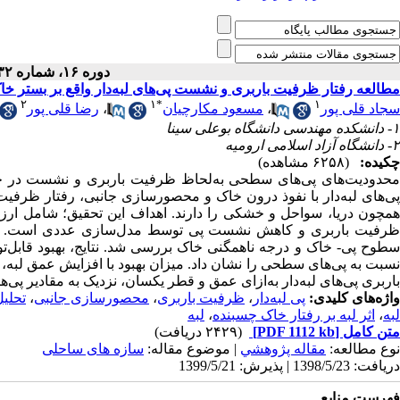
دوره ۱۶، شماره ۳۲ - ( ۹-۱۳۹۹ )
مطالعه رفتار ظرفیت باربری و نشست پی‌های لبه‌دار واقع بر بستر خا
۲
۱
*
۱
رضا قلی پور
،
مسعود مکارچیان
،
سجاد قلی پور
۱- دانشکده مهندسی دانشگاه بوعلی سینا
۲- دانشگاه آزاد اسلامی ارومیه
چکیده:
(۶۲۵۸ مشاهده)
محدودیت‌های پی‌های سطحی به‌لحاظ ظرفیت باربری و نشست در خاک.
پی‌های لبه‌دار با نفوذ درون خاک و محصورسازی جانبی، رفتار ظرفیت
همچون دریا، سواحل و خشکی را دارند. اهداف این تحقیق؛ شامل ارزیابی
ظرفیت باربری و کاهش نشست پی توسط مدل‌سازی عددی است. پا
سطوح پی- خاک و درجه ناهمگنی خاک بررسی شد. نتایج، بهبود قابل‌ت
نسبت به پی‌های سطحی را نشان داد. میزان بهبود با افزایش عمق ل
باربری پی‌های لبه‌دار به‌ازای عمق و قطر یکسان، نزدیک به مقادیر پی.
تحلیل
،
محصورسازی جانبی
،
ظرفیت باربری
،
پی لبه‌دار
واژه‌های کلیدی:
لبه
،
اثر لبه بر رفتار خاک چسبنده
،
لبه
(۲۴۲۹ دریافت)
[PDF 1112 kb]
متن کامل
نوع مطالعه:
مقاله پژوهشي
| موضوع مقاله:
سازه های ساحلی
دریافت: 1398/5/23 | پذیرش: 1399/5/21
فهرست منابع