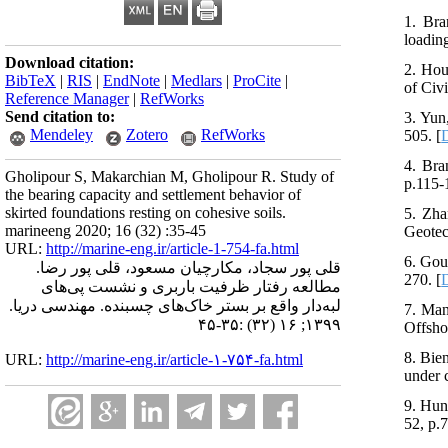
1. Bra
loading
Download citation:
2. Hou
BibTeX
|
RIS
|
EndNote
|
Medlars
|
ProCite
|
of Civ
Reference Manager
|
RefWorks
Send citation to:
3. Yun
Mendeley
Zotero
RefWorks
505. [
4. Bra
Gholipour S, Makarchian M, Gholipour R. Study of
p.115-
the bearing capacity and settlement behavior of
skirted foundations resting on cohesive soils.
5. Zha
marineeng 2020; 16 (32) :35-45
Geotec
URL:
http://marine-eng.ir/article-1-754-fa.html
6. Gou
قلی پور سجاد، مکارچیان مسعود، قلی پور رضا.
270. [
مطالعه رفتار ظرفیت باربری و نشست پی‌های
لبه‌دار واقع بر بستر خاک‌های چسبنده. مهندسی دریا.
7. Man
۱۳۹۹; ۱۶ (۳۲) :۳۵-۴۵
Offsho
8. Bie
URL:
http://marine-eng.ir/article-۱-۷۵۴-fa.html
under 
9. Hun
52, p.7