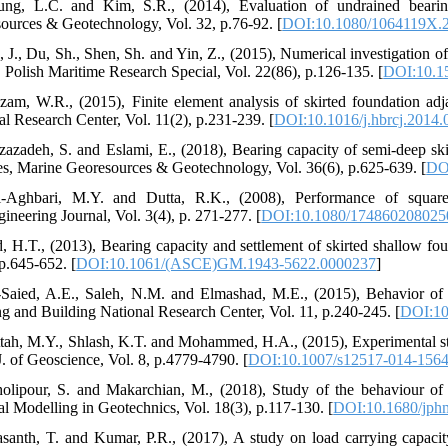
ng, L.C. and Kim, S.R., (2014), Evaluation of undrained bearin
ources & Geotechnology, Vol. 32, p.76-92. [
DOI:10.1080/1064119X.
, J., Du, Sh., Shen, Sh. and Yin, Z., (2015), Numerical investigation o
y, Polish Maritime Research Special, Vol. 22(86), p.126-135. [
DOI:10.1
zam, W.R., (2015), Finite element analysis of skirted foundation ad
al Research Center, Vol. 11(2), p.231-239. [
DOI:10.1016/j.hbrcj.2014.
zazadeh, S. and Eslami, E., (2018), Bearing capacity of semi-deep skirt
es, Marine Georesources & Geotechnology, Vol. 36(6), p.625-639. [
DO
-Aghbari, M.Y. and Dutta, R.K., (2008), Performance of square 
ineering Journal, Vol. 3(4), p. 271-277. [
DOI:10.1080/174860208025
d, H.T., (2013), Bearing capacity and settlement of skirted shallow f
 p.645-652. [
DOI:10.1061/(ASCE)GM.1943-5622.0000237
]
-Saied, A.E., Saleh, N.M. and Elmashad, M.E., (2015), Behavior of cir
g and Building National Research Center, Vol. 11, p.240-245. [
DOI:10
ttah, M.Y., Shlash, K.T. and Mohammed, H.A., (2015), Experimental stu
J. of Geoscience, Vol. 8, p.4779-4790. [
DOI:10.1007/s12517-014-1564
olipour, S. and Makarchian, M., (2018), Study of the behaviour of s
al Modelling in Geotechnics, Vol. 18(3), p.117-130. [
DOI:10.1680/jph
asanth, T. and Kumar, P.R., (2017), A study on load carrying capacit