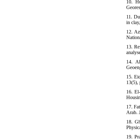
10. Hu
Geores
11. Du
in cla
12. Az
Nation
13. Re
analys
14. Al
Geoeng
15. Ei
13(5),
16. El
Housin
17. Fa
Arab. 
18. Gh
Physic
19. Pr