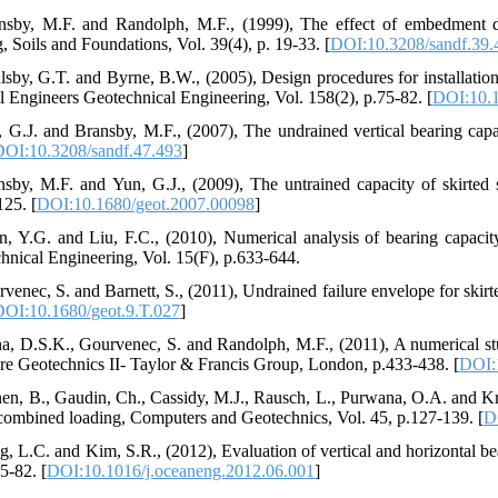
nsby, M.F. and Randolph, M.F., (1999), The effect of embedment d
, Soils and Foundations, Vol. 39(4), p. 19-33. [
DOI:10.3208/sandf.39.
lsby, G.T. and Byrne, B.W., (2005), Design procedures for installation o
il Engineers Geotechnical Engineering, Vol. 158(2), p.75-82. [
DOI:10.1
, G.J. and Bransby, M.F., (2007), The undrained vertical bearing capa
DOI:10.3208/sandf.47.493
]
nsby, M.F. and Yun, G.J., (2009), The untrained capacity of skirted
125. [
DOI:10.1680/geot.2007.00098
]
n, Y.G. and Liu, F.C., (2010), Numerical analysis of bearing capacity
hnical Engineering, Vol. 15(F), p.633-644.
rvenec, S. and Barnett, S., (2011), Undrained failure envelope for skir
DOI:10.1680/geot.9.T.027
]
a, D.S.K., Gourvenec, S. and Randolph, M.F., (2011), A numerical study
re Geotechnics II- Taylor & Francis Group, London, p.433-438. [
DOI:
nen, B., Gaudin, Ch., Cassidy, M.J., Rausch, L., Purwana, O.A. and Kr
combined loading, Computers and Geotechnics, Vol. 45, p.127-139. [
D
g, L.C. and Kim, S.R., (2012), Evaluation of vertical and horizontal be
5-82. [
DOI:10.1016/j.oceaneng.2012.06.001
]