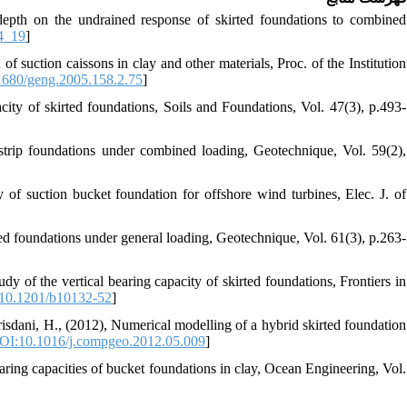
epth on the undrained response of skirted foundations to combined
4_19
]
f suction caissons in clay and other materials, Proc. of the Institution
680/geng.2005.158.2.75
]
city of skirted foundations, Soils and Foundations, Vol. 47(3), p.493-
 strip foundations under combined loading, Geotechnique, Vol. 59(2),
 of suction bucket foundation for offshore wind turbines, Elec. J. of
ted foundations under general loading, Geotechnique, Vol. 61(3), p.263-
 of the vertical bearing capacity of skirted foundations, Frontiers in
10.1201/b10132-52
]
isdani, H., (2012), Numerical modelling of a hybrid skirted foundation
OI:10.1016/j.compgeo.2012.05.009
]
aring capacities of bucket foundations in clay, Ocean Engineering, Vol.