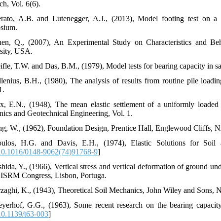
ch, Vol. 6(6).
rato, A.B. and Lutenegger, A.J., (2013), Model footing test on a 
sium.
en, Q., (2007), An Experimental Study on Characteristics and Beh
sity, USA.
eifle, T.W. and Das, B.M., (1979), Model tests for bearing capacity in 
llenius, B.H., (1980), The analysis of results from routine pile load
1.
x, E.N., (1948), The mean elastic settlement of a uniformly loaded 
ics and Geotechnical Engineering, Vol. 1.
ng, W., (1962), Foundation Design, Prentice Hall, Englewood Cliffs, N
oulos, H.G. and Davis, E.H., (1974), Elastic Solutions for So
0.1016/0148-9062(74)91768-9
]
hida, Y., (1966), Vertical stress and vertical deformation of ground und
t ISRM Congress, Lisbon, Portuga.
rzaghi, K., (1943), Theoretical Soil Mechanics, John Wiley and Sons, 
yerhof, G.G., (1963), Some recent research on the bearing capacity
0.1139/t63-003
]