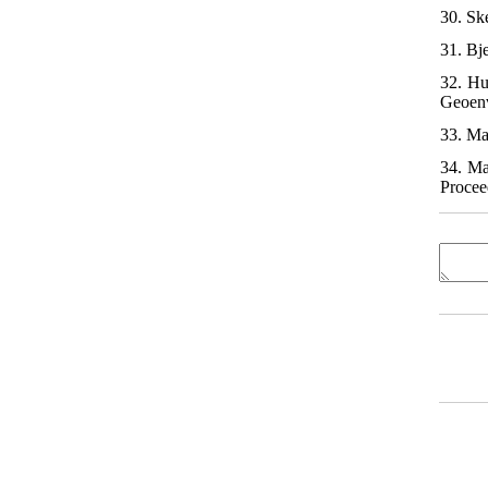
30. Sk
31. Bje
32. Hu
Geoenv
33. Ma
34. Ma
Procee