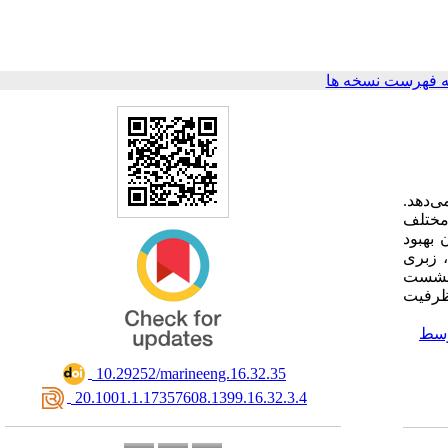
 فهرست نسخه ها
ی‌دهد
 مختلف
 بهبود
 زبری
 نشست
ظرفیت
وسط
‎ 10.29252/marineeng.16.32.35
‎ 20.1001.1.17357608.1399.16.32.3.4