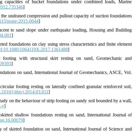
g capacities of bucket foundations under combined loads, Marine
2012.735346
]
f the undraned compression and pullout capacity of suction foundations
515/pomr-2015-0044
]
jacent to sand slope under earthquake loading, Housing and Building
04.001
]
ed foundations on clay using stress characteristics and finite element
I:10.1080/1064119X.2017.1361488
]
footing with structural skirt resting on sand, Geomechanic and
09393
]
oundations on sand, International Journal of Geomechanics, ASCE, Vol.
cular footing resting on laterally confined granular reinforced soil,
.1016/j.hbrcj.2014.03.011
]
dy on the behaviour of strip footing on sandy soil bounded by a wall,
-y
]
kirted shallow foundations resting on sand, International Journal of
mg.16.00079
]
y of skirted foundation on sand, International Journal of Science and