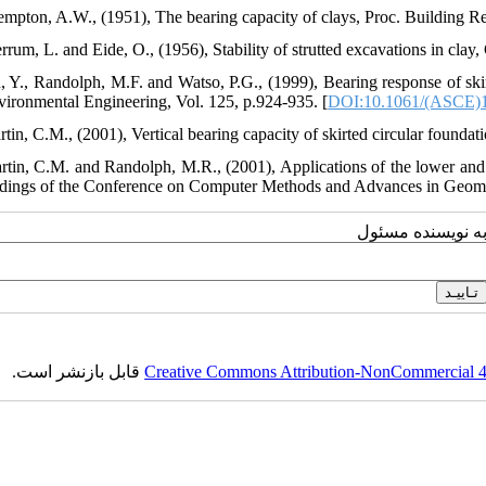
empton, A.W., (1951), The bearing capacity of clays, Proc. Building 
rrum, L. and Eide, O., (1956), Stability of strutted excavations in clay
, Y., Randolph, M.F. and Watso, P.G., (1999), Bearing response of sk
ironmental Engineering, Vol. 125, p.924-935. [
DOI:10.1061/(ASCE)1
rtin, C.M., (2001), Vertical bearing capacity of skirted circular found
rtin, C.M. and Randolph, M.R., (2001), Applications of the lower and u
dings of the Conference on Computer Methods and Advances in Geome
به نویسنده مسئول
قابل بازنشر است.
Creative Commons Attribution-NonCommercial 4.0