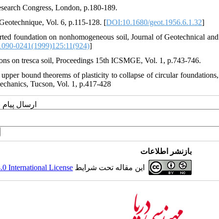
Research Congress, London, p.180-189.
, Geotechnique, Vol. 6, p.115-128. [
DOI:10.1680/geot.1956.6.1.32
]
irted foundation on nonhomogeneous soil, Journal of Geotechnical and
090-0241(1999)125:11(924)
]
ations on tresca soil, Proceedings 15th ICSMGE, Vol. 1, p.743-746.
pper bound theorems of plasticity to collapse of circular foundations,
chanics, Tucson, Vol. 1, p.417-428
ارسال پیام 
بازنشر اطلاعات
 International License
این مقاله تحت شرایط