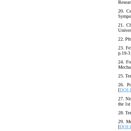
Resear
20. Ce
Sympo
21. Ch
Univer
22. Pf
23. Fe
p.19-3
24. Fo
Mechan
25. Te
26. P
[
DOI:1
27. Nis
the 1s
28. Te
29. Me
[
DOI:1