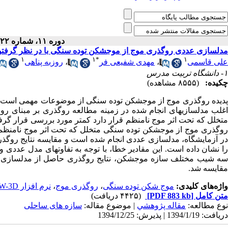
دوره ۱۱، شماره ۲۲ - ( ۱۲-۱۳۹۴ )
مدلسازی عددی روگذری موج از موجشکن توده سنگی با در نظر گرفتن 
۱
۱
*
۱
علی قاسمی
،
مهدی شفیعی فر
،
روزبه پناهی
۱- دانشگاه تربیت مدرس
چکیده:
(۸۵۵۵ مشاهده)
پدیده روگذری موج از موجشکن توده سنگی از موضوعات مهمی است که
اغلب مدلسازی­های انجام شده در زمینه مطالعه روگذری بر مبنای 
متخلل که تحت اثر موج نامنظم قرار دارد کمتر مورد بررسی قرار گرف
روگذری موج از موجشکن توده سنگی متخلل که تحت اثر موج نامنظم
را نشان داده است. این مقادیر خطا، با توجه به تفاوت­های مدل عدد
ه شیب مختلف سازه موجشکن، نتایج روگذری حاصل از مدلسازی عددی برای سازه با نسبت ت
مقایسه شد.
واژه‌های کلیدی:
موج شکن توده سنگی
،
روگذری موج
،
نرم افزار FLOW-3D
متن کامل
[PDF 883 kb]
(۴۴۲۵ دریافت)
نوع مطالعه:
مقاله پژوهشي
| موضوع مقاله:
سازه های ساحلی
دریافت: 1394/1/19 | پذیرش: 1394/12/25