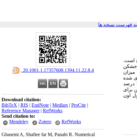
ه فهرست نسخه ها
 است.
وجشکن
‎ 20.1001.1.17357608.1394.11.22.8.4
 میزان
ی شده
در آزمایشگاه، مدلسازی عددی انجام شده است و مقایسه نتایج روگذری حاصل از مدلسازی عددی با نتایج آزمایشگاهی، خطایی در حدود 15 درصد
ن برای
Download citation:
BibTeX
|
RIS
|
EndNote
|
Medlars
|
ProCite
|
Reference Manager
|
RefWorks
Send citation to:
Mendeley
Zotero
RefWorks
Ghasemi A, Shafiee far M, Panahi R. Numerical