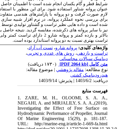
،
ود که هندسه پروانه مدلسازی شده
می
تواند به
) مدلسازی
SolidWorks
ده از نرم افزار سالیدورک
وت ولی با قطر و گام یکسان مدلسازی شده است
) گرفته
Open Water
) تست آب آزاد (
Star CCM
ی
ه و بازده پروانه استخراج گردید و این کمیت ها
مقایسه گردید. نتیجه حاصل به این صورت که پروانه شارو 1 دارای تراست بسیار
 دارای تراست کمتر ولی بازده بهتر می باشد و درکل هر دو پروانه دارای