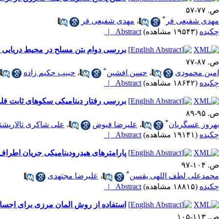
ص. ۷۷-۵۷
*
مهدی شفیعی فر
،
مهدی شفیعی فر
چکیده
(۱۹۵۴۳ مشاهده)
Abstract |
بررسی دوام بتن مسلح در محیط دریایی 
ص. ۸۷-۷۷
*
امین محمودی
،
حسن افشین
،
حبیب حکیم زاده
چکیده
(۱۸۶۴۲ مشاهده)
Abstract |
بررسی رفتار دینامیکی سکوهای ثابت فل
ص. ۹۵-۸۹
*
بهروز عسگریان
،
علیرضا فیوض
،
علی شاکری تالارپشت
چکیده
(۱۹۱۴۱ مشاهده)
Abstract |
پارامترهای هیدرودینامیکی جریان اطراف پ
ص. ۱۰۴-۹۷
*
محمدعلی لطف اللهی یقسن
،
علیرضا مجتهدی
چکیده
(۱۸۸۱۵ مشاهده)
Abstract |
استفاده از روش المان مرزی برای اجسام 
ص. ۱۱۳-۱۰۵