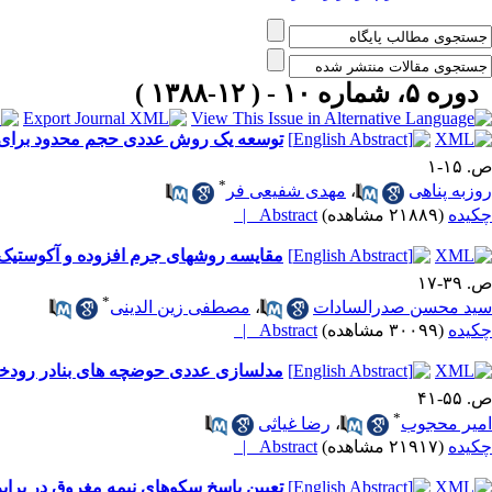
دوره ۵، شماره ۱۰ - ( ۱۲-۱۳۸۸ )
توسعه یک روش عددی حجم محدود برای ار
ص. ۱۵-۱
*
روزبه پناهی
،
مهدی شفیعی فر
چکیده
(۲۱۸۸۹ مشاهده)
Abstract |
مقایسه روشهای جرم افزوده و آکوستیک د
ص. ۳۹-۱۷
*
سید محسن صدرالسادات
،
مصطفی زین الدینی
چکیده
(۳۰۰۹۹ مشاهده)
Abstract |
مدلسازی عددی حوضچه های بنادر رودخانه‌
ص. ۵۵-۴۱
*
امیر محجوب
،
رضا غیاثی
چکیده
(۲۱۹۱۷ مشاهده)
Abstract |
تعیین پاسخ سکوهای نیمه مغروق در براب