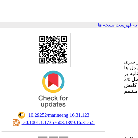
ه فهرست نسخه ها
ز سری
ی رفرنس
زمایش‌های متفاوت در سرعت‌های 6/0، 9/0 و 2/1 متر بر ثانیه بر
روی مدل انجام شده است. امواج تولید شده در حوضچه برای انجام آزمایش‌ها، امواج منظم با طول موج های بین 6/0 تا 6/1 طول مدل به فواصل 2/0
با کاهش
 مینیمم
‎ 10.29252/marineeng.16.31.123
‎ 20.1001.1.17357608.1399.16.31.6.5