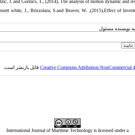
lzic, J. and Gornics, T., (2014), The analysis of motion dynamic and re
nsett white, J., Brizzolara, S.and Beaver, W. ,(2015),Effect of I
به نویسنده مسئول
قابل بازنشر است.
Creative Commons Attribution-NonCommercial 4.0
International Journal of Maritime Technology is licensed under a