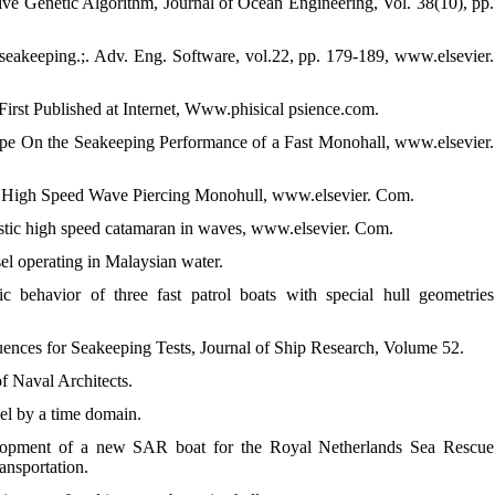
ive Genetic Algorithm, Journal of Ocean Engineering, Vol. 38(10), pp.
 seakeeping.;. Adv. Eng. Software, vol.22, pp. 179-189, www.elsevier.
First Published at Internet, Www.phisical psience.com.
hape On the Seakeeping Performance of a Fast Monohall, www.elsevier.
f a High Speed Wave Piercing Monohull, www.elsevier. Com.
ristic high speed catamaran in waves, www.elsevier. Com.
el operating in Malaysian water.
behavior of three fast patrol boats with special hull geometries
uences for Seakeeping Tests, Journal of Ship Research, Volume 52.
of Naval Architects.
sel by a time domain.
velopment of a new SAR boat for the Royal Netherlands Sea Rescue
ansportation.