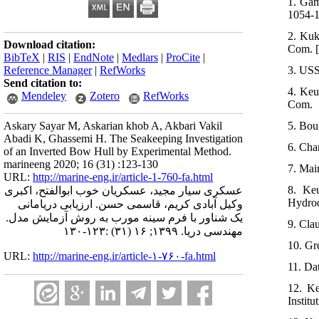
1. Gam
1054-1
2. Kuk
Download citation:
Com. 
BibTeX
|
RIS
|
EndNote
|
Medlars
|
ProCite
|
3. USS
Reference Manager
|
RefWorks
Send citation to:
4. Keu
Mendeley
Zotero
RefWorks
Com.
5. Bou
Askary Sayar M, Askarian khob A, Akbari Vakil
Abadi K, Ghassemi H. The Seakeeping Investigation
6. Cha
of an Inverted Bow Hull by Experimental Method.
marineeng 2020; 16 (31) :123-130
7. Mai
URL:
http://marine-eng.ir/article-1-760-fa.html
8. Keu
عسکری سیار مجید، عسکریان خوب ابوالفتح، اکبری
Hydrod
وکیل آبادی کریم، قاسمی حسن. ارزیابی دریامانی
یک شناور با فرم سینه مورب به روش آزمایش مدل.
9. Cla
مهندسی دریا. ۱۳۹۹; ۱۶ (۳۱) :۱۲۳-۱۳۰
10. Gre
URL:
http://marine-eng.ir/article-۱-۷۶۰-fa.html
11. Dat
12. Ke
Institu