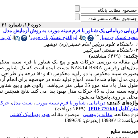
دوره ۱۶، شماره ۳۱ - ( ۲-۱۳۹۹ )
ارزیابی دریامانی یک شناور با فرم سینه مورب به روش آزمایش مدل
۱
۱
*
کریم 
،
ابوالفتح عسکریان خوب
،
مجید عسکری سیار
۱- دانشگاه علوم دریایی امام خمینی(ره)- نوشهر
۲- دانشگاه صنعتی امیرکبیر
چکیده:
(۶۴۶۹ مشاهده)
این مقاله به بررسی حرکات هیو و پیچ یک شناور با فرم سینه معکو
بدست آمده است که یک شناور صیادی تحت اس
طول مدل با دامنه موج 35 میلی متر می‌باشد. رائوی ه
زاویه سینه مدل به 45 حرکات مدل بهبود پیدا می کند. ن
محلی بر روی پاسخ‌ها می‌شود.
حرکات
،
تست مدل
،
شناور با فرم سینه مورب
،
دریامانی
واژه‌های کلیدی:
(۱۶۶۹ دریافت)
[PDF 770 kb]
متن کامل
نوع مطالعه:
مقاله پژوهشي
| موضوع مقاله:
هیدرودینامیک کشتی
دریافت: 1398/6/12 | پذیرش: 1399/3/6
فهرست منابع