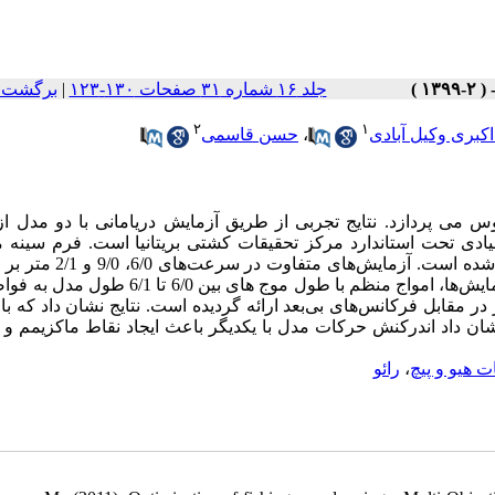
برگشت ب
|
جلد ۱۶ شماره ۳۱ صفحات ۱۳۰-۱۲۳
۲
۱
حسن قاسمی
،
اکبری وکیل آبادی
س می پردازد. نتایج تجربی از طریق آزمایش دریامانی با دو مدل ا
مدل‌ها NA8-14 BSRA تاندارد مرکز تحقیقات کشتی بریتانیا است. فرم سینه مدل ها
بصورت سینه معکوس با دو زاویه معکوس 45 و 60 درجه باز طراحی شده است. آ
یو و پیچ شناور در مقابل فرکانس‌های بی‌بعد ارائه گردیده است. نتایج نشان داد که 
تایج همچنین نشان داد اندرکنش حرکات مدل با یکدیگر باعث ایجاد نقاط ماکزیمم و
رائو
،
 هیو و پیچ