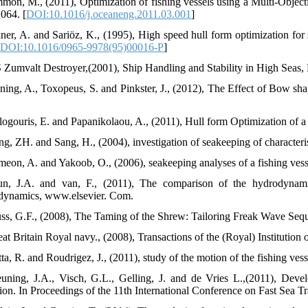
mon, M., (2011), Optimization of fishing vessels using a Multi-Object
064. [
DOI:10.1016/j.oceaneng.2011.03.001
]
ner, A. and Sariöz, K., (1995), High speed hull form optimization for
[
DOI:10.1016/0965-9978(95)00016-P
]
 Zumvalt Destroyer,(2001), Ship Handling and Stability in High Seas, 
ning, A., Toxopeus, S. and Pinkster, J., (2012), The Effect of Bow s
logouris, E. and Papanikolaou, A., (2011), Hull form Optimization o
ng, ZH. and Sang, H., (2004), investigation of seakeeping of characte
meon, A. and Yakoob, O., (2006), seakeeping analyses of a fishing vess
n, J.A. and van, F., (2011), The comparison of the hydrodynamic 
ynamics, www.elsevier. Com.
uss, G.F., (2008), The Taming of the Shrew: Tailoring Freak Wave Seq
at Britain Royal navy., (2008), Transactions of the (Royal) Institution 
ta, R. and Roudrigez, J., (2011), study of the motion of the fishing ves
uning, J.A., Visch, G.L., Gelling, J. and de Vries L.,(2011), De
tion. In Proceedings of the 11th International Conference on Fast Sea Tr