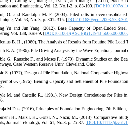
ang J., Chung M., Juang D., Lyu Y., and Juang C. (2011), Practical o
zation and Engineering, Vol. 12, No.1-2, p. 83-109. [
DOI:10.1007/s11
ul, O. and Randolph M. F. (2003), Piled rafts in overconsolidated
hnique, Vol. 53, No. 3, p. 301- 315. [
DOI:10.1680/geot.2003.53.3.30
ng Yu and Jun Yang, (2012), Base Capacity of Open-Ended Steel P
ring Vol. 138, Issue 9. [
DOI:10.1061/(ASCE)GT.1943-5606.000066
llenius B. H., (1980), The Analysis of Results from Routine Pile Loa
ith E. A. (1986), Pile Driving Analysis by the Wave Equation, Journal
ble G., Rausche F., and Moses F. (1970), Dynamic Studies on the Beari
hways, Case Western Reserve Univ, Cleveland, Ohio.
sic S. (1977), Design of Pile Foundation, National Cooperative Highw
yerhof G. (1976), Bearing Capacity and Settlement of Pile Foundation,
8.
yle M. and Castello R., (1981), New Design Correlations for Piles in
6.
raja M Das, (2016), Principles of Foundation Engineering, 7th Edition
meni H., Maizir, H., Gofar, N., Nazir, M., (2013), Comparative Study
ls, Journal Teknologi, Vol. 61, No.3, p. 25-37. [
DOI:10.11113/jt.v61.