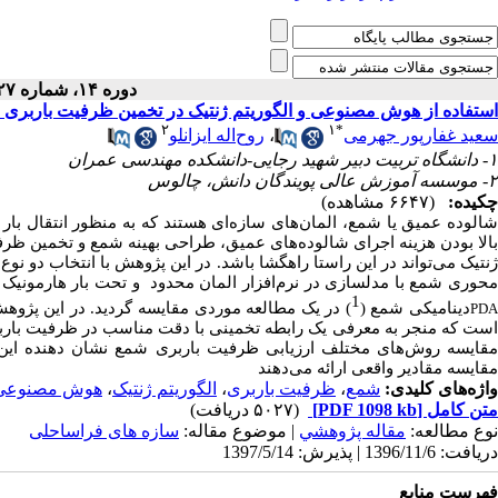
دوره ۱۴، شماره ۲۷ - ( ۴-۱۳۹۷ )
استفاده از هوش مصنوعی و الگوریتم ژنتیک در تخمین ظرفیت باربری د
۲
۱
*
روح‌اله ایزانلو
،
سعید غفارپور جهرمی
۱- دانشگاه تربیت دبیر شهید رجایی-دانشکده مهندسی عمران
۲- موسسه آموزش عالی پویندگان دانش، چالوس
چکیده:
(۶۶۴۷ مشاهده)
شالوده عمیق یا شمع، المان‌های سازه‌ای هستند که به منظور انتقال بار 
بالا بودن هزینه اجرای شالوده‌های عمیق، طراحی بهینه شمع‌ و تخمین ظر
ژنتیک می‌تواند در این راستا راهگشا باشد. در این پژوهش با انتخاب دو ن
حوری شمع با مدلسازی در نرم‌افزار المان محدود
و تحت بار هارمونیک د
1
دینامیکی شمع (
PD
است که منجر به معرفی یک رابطه تخمینی با دقت مناسب در ظرفیت باربر
مقایسه روش‌های مختلف ارزیابی ظرفیت باربری شمع نشان دهنده این 
مقایسه مقادیر واقعی ارائه می‌دهند
هوش مصنوعی
،
الگوریتم ژنتیک
،
ظرفیت باربری
،
شمع
واژه‌های کلیدی:
(۵۰۲۷ دریافت)
[PDF 1098 kb]
متن کامل
نوع مطالعه:
مقاله پژوهشي
| موضوع مقاله:
سازه های فراساحلی
دریافت: 1396/11/6 | پذیرش: 1397/5/14
فهرست منابع