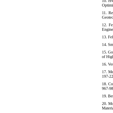
10. Hw
Optimi
11. Re
Geotec
12. Fe
Enginee
13. Fe
14. Sm
15. Go
of Hig
16. Ve
17. Me
197-22
18. Co
967-98
19. Be
20. Mo
Materia