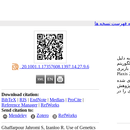
 فهرست نسخه ها
ه دلیل
گوریتم
‎ 20.1001.1.17357608.1397.14.27.9.6
باربری
Plaxis
) ینه‌سازی شده
 پژوهش
را در
Download citation:
BibTeX
|
RIS
|
EndNote
|
Medlars
|
ProCite
|
Reference Manager
|
RefWorks
Send citation to:
Mendeley
Zotero
RefWorks
Ghaffarpour Jahromi S, Izanloo R. Use of Genetics