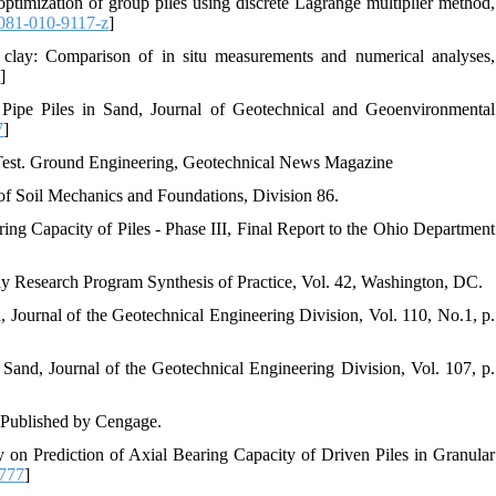
ptimization of group piles using discrete Lagrange multiplier method,
081-010-9117-z
]
 clay: Comparison of in situ measurements and numerical analyses,
1
]
ipe Piles in Sand, Journal of Geotechnical and Geoenvironmental
7
]
d Test. Ground Engineering, Geotechnical News Magazine
 of Soil Mechanics and Foundations, Division 86.
ng Capacity of Piles - Phase III, Final Report to the Ohio Department
ay Research Program Synthesis of Practice, Vol. 42, Washington, DC.
 Journal of the Geotechnical Engineering Division, Vol. 110, No.1, p.
 Sand, Journal of the Geotechnical Engineering Division, Vol. 107, p.
, Published by Cengage.
 on Prediction of Axial Bearing Capacity of Driven Piles in Granular
1777
]