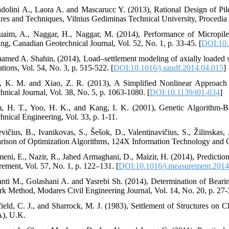
dolini A., Laora A. and Mascarucc Y. (2013), Rational Design of Pil
ures and Techniques, Vilnius Gediminas Technical University, Procedia 
uaim, A., Naggar, H., Naggar, M. (2014), Performance of Micropile
ng, Canadian Geotechnical Journal, Vol. 52, No. 1, p. 33-45. [
DOI:10.
amed A. Shahin, (2014), Load–settlement modeling of axially loaded st
tions, Vol. 54, No. 3, p. 515-522. [
DOI:10.1016/j.sandf.2014.04.015
]
, K. M. and Xiao, Z. R. (2013), A Simplified Nonlinear Approach f
hnical Journal, Vol. 38, No. 5, p. 1063-1080. [
DOI:10.1139/t01-034
]
, H. T., Yoo, H. K., and Kang, I. K. (2001), Genetic Algorithm-
hnical Engineering, Vol. 33, p. 1-11.
evičius, B., Ivanikovas, S., Šešok, D., Valentinavičius, S., Žilinskas
ison of Optimization Algorithms, 124X Information Technology and Con
eni, E., Nazir, R., Jahed Armaghani, D., Maizir, H. (2014), Predictio
ement, Vol. 57, No. 1, p. 122–131. [
DOI:10.1016/j.measurement.2014
anti M., Golashani A. and Yasrebi Sh. (2014), Determination of Bearin
k Method, Modares Civil Engineering Journal, Vol. 14, No. 20, p. 27-3
field, C. J., and Sharrock, M. J. (1983), Settlement of Structures on 
), U.K.