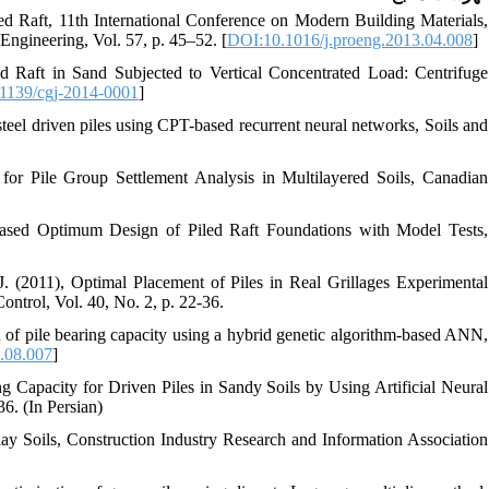
ed Raft, 11th International Conference on Modern Building Materials,
Engineering, Vol. 57, p. 45–52. [
DOI:10.1016/j.proeng.2013.04.008
]
d Raft in Sand Subjected to Vertical Concentrated Load: Centrifuge
1139/cgj-2014-0001
]
eel driven piles using CPT-based recurrent neural networks, Soils and
or Pile Group Settlement Analysis in Multilayered Soils, Canadian
Based Optimum Design of Piled Raft Foundations with Model Tests,
, J. (2011), Optimal Placement of Piles in Real Grillages Experimental
trol, Vol. 40, No. 2, p. 22-36.
n of pile bearing capacity using a hybrid genetic algorithm-based ANN,
.08.007
]
g Capacity for Driven Piles in Sandy Soils by Using Artificial Neural
6. (In Persian)
Clay Soils, Construction Industry Research and Information Association