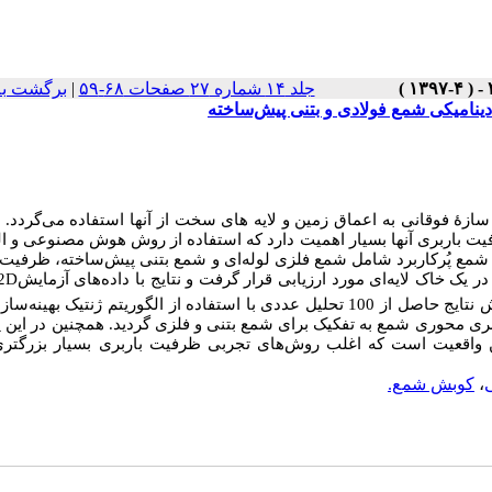
برگشت به
|
جلد ۱۴ شماره ۲۷ صفحات ۶۸-۵۹
ینامیکی شمع فولادی و بتنی پیش‌ساخته
سازۀ فوقانی به اعماق زمین و لایه های سخت از آنها استفاده می‌گردد. ب
فیت باربری آنها بسیار اهمیت دارد که استفاده از روش هوش مصنوعی و ال
وع شمع پُرکاربرد شامل شمع فلزی لوله‌ای و شمع بتنی پیش‌ساخته، ظرفیت 
 2D
ر یک خاک لایه‌ای مورد ارزیابی قرار گرفت و نتایج با داده‌های آزمایش
در یک مطالعه موردی مقایسه گردید. در این پژوهش نتایج حاصل از 100 تحلیل عددی با استفاده از الگوریتم ژنتیک به
ی محوری شمع به تفکیک برای شمع‌ بتنی و فلزی گردید. همچنین در این
واقعیت است که اغلب روش‌های تجربی ظرفیت باربری بسیار بزرگتری 
کوبش شمع.
،