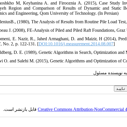
oshkho M, Keyhanina A. and Firooznia A. (2015), Case Study Invest
yeh Region and Comparison of Results of Dynamic and Static Be
ics and Engineering, Qom University of Technology. (In Persian)
lleniusB., (1980), The Analysis of Results from Routine Pile Load Te
beau J. (2008), FE-Analysis of Piled and Piled Raft Foundations, Graz
meni, E. Nazir, R., Jahed Armaghani, D. and Maizir, H (2014), Pred
, No. 2, p. 122-131. [
DOI:10.1016/j.measurement.2014.08.007
]
ldberg, D. E. (1989), Genetic Algorithms in Search, Optimization an
vi O. and Salehi M. (2015), Genetic Algorithms and Optimization of Co
به نویسنده مسئول
قابل بازنشر است.
Creative Commons Attribution-NonCommercial 4.0