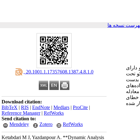
هرست نسخه ها
دارای
‎ 20.1001.1.17357608.1387.4.8.1.0
کو تحت
ن بدست
ده‌های
عادله
ه خطای
Download citation:
ار شده
BibTeX
|
RIS
|
EndNote
|
Medlars
|
ProCite
|
Reference Manager
|
RefWorks
Send citation to:
Mendeley
Zotero
RefWorks
Ketabdari M J, Yazdanpour A. **Dynamic Analysis