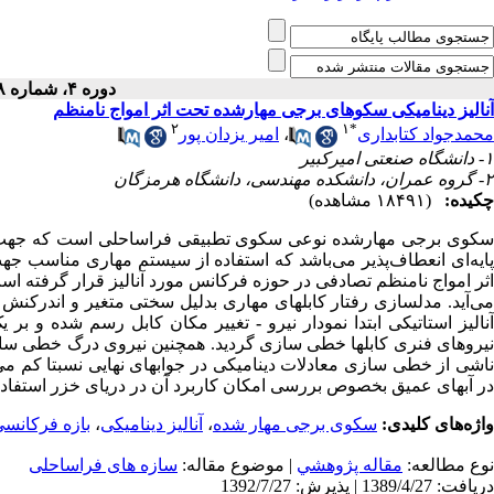
دوره ۴، شماره ۸ - ( ۱۲-۱۳۸۷ )
آنالیز دینامیکی سکوهای برجی مهارشده تحت اثر امواج نامنظم
۲
۱
*
محمدجواد کتابداری
،
امیر یزدان پور
۱- دانشگاه صنعتی امیرکبیر
۲- گروه عمران، دانشکده مهندسی، دانشگاه هرمزگان
چکیده:
(۱۸۴۹۱ مشاهده)
سکوی برجی مهارشده نوعی سکوی تطبیقی فراساحلی است که جهت حفا
پایه‌ای انعطاف‌پذیر می‌باشد که استفاده از سیستم مهاری مناسب جه
اثر امواج نامنظم تصادفی در حوزه فرکانس مورد آنالیز قرار گرفته
می‌آید. مدلسازی رفتار کابلهای مهاری بدلیل سختی متغیر و اندرکنش غ
نالیز استاتیکی ابتدا نمودار نیرو
-
تغییر مکان کابل رسم شده و بر یک 
نیروهای فنری کابلها خطی سازی گردید. همچنین نیروی درگ خطی سازی گ
ناشی از خطی سازی معادلات دینامیکی در جوابهای نهایی نسبتا کم می
در آبهای عمیق بخصوص بررسی امکان کاربرد آن در دریای خزر استفاده
واژه‌های کلیدی:
سکوی برجی مهار شده
،
آنالیز دینامیکی
،
بازه فرکانس
نوع مطالعه:
مقاله پژوهشي
| موضوع مقاله:
سازه های فراساحلی
دریافت: 1389/4/27 | پذیرش: 1392/7/27