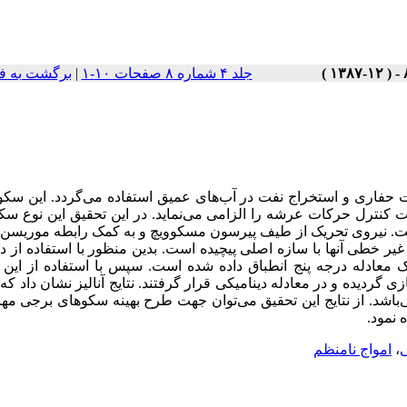
جلد ۴ شماره ۸ صفحات ۱۰-۱
|
برگشت به ف
ری و استخراج نفت در آب‌های عمیق استفاده می‌گردد. این سکو 
ت کنترل حرکات عرشه را الزامی می‌نماید. در این تحقیق این نوع س
 است. نیروی تحریک از طیف پیرسون مسکوویچ و به کمک رابطه موریس
یر خطی آنها با سازه اصلی پیچیده است. بدین منظور با استفاده از دا
معادله درجه پنج انطباق داده شده است. سپس با استفاده از این م
ردیده و در معادله دینامیکی قرار گرفتند. نتایج آنالیز نشان داد ک
‌باشد. از نتایج این تحقیق می‌توان جهت طرح بهینه سکوهای برجی مه
 نمود.
ی
،
امواج نامنظم