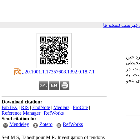
 فهرست نسخه ها
، پرداختن
محیطی
ست. در
‎ 20.1001.1.17357608.1392.9.18.7.1
است. به
ی بنحو
Download citation:
BibTeX
|
RIS
|
EndNote
|
Medlars
|
ProCite
|
Reference Manager
|
RefWorks
Send citation to:
Mendeley
Zotero
RefWorks
Seif M S, Tabeshpour M R. Investigation of tendons