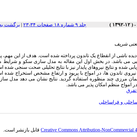
جلد ۹ شماره ۱۸ صفحات ۳۴-۲۳
|
برگشت به
درودینامیکی سکوی ISSC TLP در حالت صدمه دیده ناشی از انقطاع یک تاندون پرداخته شده است. هدف از این مهم
ایی می باشد. در بخش اول این مقاله به مدل سازی سکو و شرایط 
یابی شده و نتایج نیروهای پایدار نیز با نتایج تحلیلی صحت سنجی شده ا
و هیو و تغییرات نیروی تاندون ها، در امواج با پریود و ارتفاع مشخص استخراج شده 
 المان مرزی چند منظوره استفاده گردید. نتایج نشان می دهد مدل ساز
 امواج منظم امکان پذیر می باشد.
تفرق
ساحلی و فراساحلی
Creative Commons Attribution-NonCommercial 4.0
قابل بازنشر است.