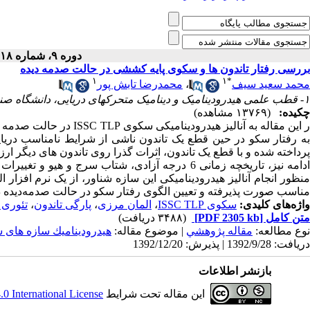
دوره ۹، شماره ۱۸ - ( ۱۲-۱۳۹۲ )
بررسی رفتار تاندون ها و سکوی پایه کششی در حالت صدمه دیده
۱
۱
*
محمد سعید سیف
،
محمدرضا تابش پور
۱- قطب علمی هیدرودینامیک و دینامیک متحرکهای دریایی، دانشگاه صنعتی شریف
چکیده:
(۱۳۷۶۹ مشاهده)
ر این مقاله به آنالیز هی
به رفتار سکو در حین قطع یک تاندون ناشی از شرایط نامناسب دری
پرداخته شده و با قطع یک تاندون، اثرات گذرا روی تاندون های دیگر ارز
ادامه نیز، تاریخچه زمانی 6 درجه آزادی، شتاب سرج 
منظور انجام آنالیز هیدرودینامیکی این سازه شناور، از یک نرم افزار
مناسب صورت پذیرفته و تعیین الگوی رفتار سکو در حالت صدمه‌دیده در
واژه‌های کلیدی:
سکوی ISSC TLP
،
المان مرزی
،
پارگی تاندون
،
تئوری 
متن کامل
[PDF 2305 kb]
(۳۴۸۸ دریافت)
نوع مطالعه:
مقاله پژوهشي
| موضوع مقاله:
هیدروديناميك سازه های 
دریافت: 1392/9/28 | پذیرش: 1392/12/20
بازنشر اطلاعات
این مقاله تحت شرایط
 International License