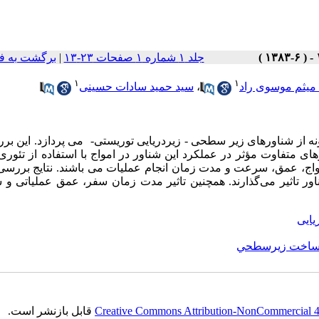
جلد ۱ شماره ۱ صفحات ۲۳-۱۳
|
برگشت به ف
۱
۱
میثم موسوی راد
،
سید حمید سادات حسینی
از شناورهای زیر سطحی - زیردریایی توریستی- می پردازد. این برر
ای متفاوت مؤثر در عملکرد این شناور در امواج با استفاده از تئوری
واج، عمق، سرعت و مدت زمان انجام عملیات می باشند. نتایج بررسی
اور تاثیر می‌گذارند. همچنین تاثیر مدت زمان سفر، عمق عملیاتی 
یایی
و ساخت زيرسطحي
Creative Commons Attribution-NonCommercial 4.0
قابل بازنشر است.