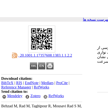
هرست نسخه ها
سی از
 نواری
‎ 20.1001.1.17357608.1383.1.1.2.2
 نشان
و سرعت
Download citation:
BibTeX
|
RIS
|
EndNote
|
Medlars
|
ProCite
|
Reference Manager
|
RefWorks
Send citation to:
Mendeley
Zotero
RefWorks
Behzad M, Rad M, Taghipour R, Mousavi Rad S M,