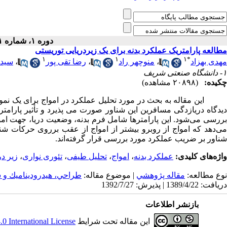
دوره ۱، شماره ۱ - ( ۶-۱۳۸۳ )
مطالعه پارامتریک عملکرد بدنه برای یک زیردریایی توریستی
۱
۱
۱
*
مهدی بهزاد
،
منوچهر راد
،
رضا تقی پور
،
سید 
۱- دانشگاه صنعتی شریف
چکیده:
(۲۰۸۹۸ مشاهده)
این مقاله به بحث در مورد تحلیل عملکرد در امواج برای یک نمونه 
دیدگاه دریازدگی مسافرین این شناور صورت می پذیرد و تأثیر پارامتره
بررسی می‌شود. این پارامترها شامل فرم بدنه، وضعیت دریا، جهت ام
می‌دهد که امواج از روبرو بیشتر از امواج از عقب برروی حرکات شن
شناور بر ضریب عملکرد مورد بررسی قرار گرفته‌اند.
واژه‌های کلیدی:
عملکرد بدنه
،
امواج
،
تحلیل طیفی
،
تئوری نواری
،
زیر در
نوع مطالعه:
مقاله پژوهشي
| موضوع مقاله:
طراحي، هیدروديناميك 
دریافت: 1389/4/22 | پذیرش: 1392/7/27
بازنشر اطلاعات
این مقاله تحت شرایط
 International License