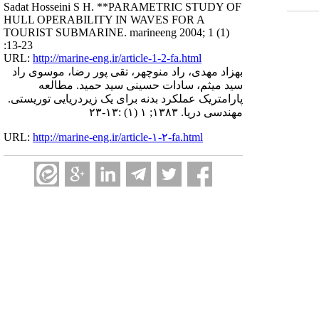
Sadat Hosseini S H. **PARAMETRIC STUDY OF
HULL OPERABILITY IN WAVES FOR A
TOURIST SUBMARINE. marineeng 2004; 1 (1)
:13-23
URL:
http://marine-eng.ir/article-1-2-fa.html
بهزاد مهدی، راد منوچهر، تقی پور رضا، موسوی راد
سید میثم، سادات حسینی سید حمید. مطالعه
پارامتریک عملکرد بدنه برای یک زیردریایی توریستی.
مهندسی دریا. ۱۳۸۳; ۱ (۱) :۱۳-۲۳
URL:
http://marine-eng.ir/article-۱-۲-fa.html