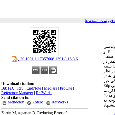
 فهرست نسخه ها
خ مهندسی
(EDP) به کار گرفته می شود. در این مقاله، کارایی اندازه شدت (IM) اسکالر پیشرفته تغییر مکان طیفی غیر الاستیک (Sdi) که توسط Tothong و
 مکان طیفی
‎ 20.1001.1.17357608.1391.8.16.3.6
 پراکندگی کمتر در
پاسخ سازه ای برای یک سطح IM مشخص شود. در این مقاله، مدل عددی یک سکوی دریایی با توجه به رفتار واقعی آن در نرم افزار OpenSees شبیه
ر نظر
ی شده
امیکی غیر
Download citation:
خطی افزایشی (IDA) که یکی از نوین ترین روش ها در تعیین ظرفیت سازه می باشد انجام شده است و همچنین بحث مختصری راجع به کارایی Edp
BibTeX
|
RIS
|
EndNote
|
Medlars
|
ProCite
|
انی یعنی ماکزیمم
Reference Manager
|
RefWorks
دریفت بین طبقه ای برای سکوی نمونه فوق انتخاب شده است. سپس، نمودارهای IDA در غالب دو اندازه شدت اشاره شده در بالا برای مجموعه 40
Send citation to:
ند. با توجه به
Mendeley
Zotero
RefWorks
ی نمونه مورد نظر پیشنهاد
Zarrin M, asgarian B. Reducing Error of
ارایی