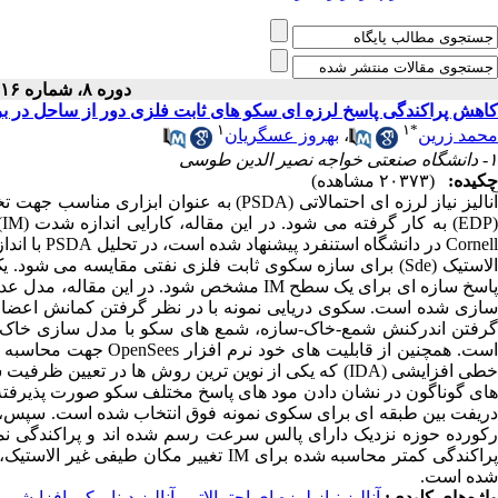
دوره ۸، شماره ۱۶ - ( ۱۲-۱۳۹۱ )
کاهش پراکندگی پاسخ لرزه ای سکو های ثابت فلزی دور از ساحل در 
۱
۱
*
محمد زرین
،
بهروز عسگریان
۱- دانشگاه صنعتی خواجه نصیر الدین طوسی
چکیده:
(۲۰۳۷۳ مشاهده)
آنالیز نیاز لرزه ای احتمالاتی (PSDA) به 
Cornell در
سازی شده است. سکوی دریایی نمونه‌ با در نظر گرفتن کمانش اعض
گرفتن اندرکنش شمع-خاک-سازه، شمع های سکو با مدل سازی خاک اط
است. همچنین از قابلیت 
شده است.
واژه‌های کلیدی:
آنالیز نیاز لرزه ای احتمالاتی
،
آنالیز دینامیکی افزایشی
،