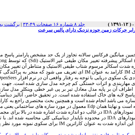
جلد ۸ شماره ۱۶ صفحات ۴۹-۳۳
|
برگشت به
برابر حرکات زمین حوزه نزدیک دارای پالس سرعت
عنوان ابزاری مناسب جهت تخمین میانگین فرکانس سالانه تجاوز از یک حد مشخص پارامتر پاس
 دانشگاه استنفرد پیشنهاد شده است، در تحلیل PSDA با اندازه شدت اسکالر مرسوم شتاب طیفی الاستیک و متناطر آن تغییر
الاستیک (Sde) برای سازه سکوی ثابت فلزی نفتی مقایسه می شود. یک IM کارامد به عنوان IM ای تعریف می شود که منجر به
ای مهاربندی و اثرات خستگی کم چرخه مدل سازی شده است. جهت د
راف آن بر پایه مدل معادل تیر بر پی غیر خطی وینکلر مدل ساز
های خود نرم افزار OpenSees جهت محاسبه پاسخ لایه های خاک استفاده شده است. در تحقیق حاضر، آنالیز دین
های گوناگون در نشان دادن مود های پاسخ مختلف سکو صورت پذیرفته است و نهایتا همان Edp معمول در مورد سازه های ساختم
رکورده حوزه نزدیک دارای پالس سرعت رسم شده اند و پراکندگی نمودارهای IDA در محدوده ناپایدار دینامیکی کلی محاسبه شده ا
پراکندگی کمتر محاسبه شده برای IM تغییر مکان طیفی غیر الاستیک، این اندازه شدت به عنوان کاراترین IM برای سکو
سکوی ثابت فلزی نفتی
،
اندازه شدت تغییر مکان طیفی غیر الاستیک
،
ک