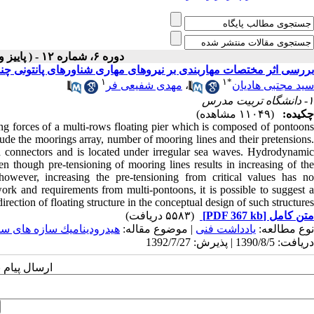
دوره ۶، شماره ۱۲ - ( پاییز و زمستان ۱۳۸۹ ۱۳۸۹ )
بررسی اثر مختصات مهاربندی بر نیروهای مهاری شناورهای پانتونی چند
۱
۱
*
مهدی شفیعی فر
،
سید مجتبی هادیان
۱- دانشگاه تربیت مدرس
چکیده:
(۱۱۰۴۹ مشاهده)
ng forces of a multi-rows floating pier which is composed of pontoons
lude the moorings array, number of mooring lines and their pretensions.
id connectors and is located under irregular sea waves. Hydrodynamic
en though pre-tensioning of mooring lines results in increasing of the
 however, increasing the pre-tensioning from critical values has no
 work and requirements from multi-pontoons, it is possible to suggest a
ection of floating structure in the conceptual design of such structures.
(۵۵۸۳ دریافت)
[PDF 367 kb]
متن کامل
نوع مطالعه:
يادداشت فنی
| موضوع مقاله:
هیدروديناميك سازه های س
دریافت: 1390/8/5 | پذیرش: 1392/7/27
ارسال پیام 