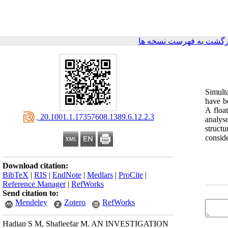
رگشت به فهرست نسخه ها
Simult
have be
A floa
‎ 20.1001.1.17357608.1389.6.12.2.3
analys
struct
consid
Download citation:
BibTeX
|
RIS
|
EndNote
|
Medlars
|
ProCite
|
Reference Manager
|
RefWorks
Send citation to:
Mendeley
Zotero
RefWorks
Hadian S M, Shafieefar M. AN INVESTIGATION