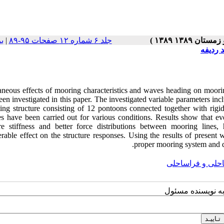
ب
|
جلد ۶ شماره ۱۲ صفحات ۹۵-۸۹
 ردیفه
aneous effects of mooring characteristics and waves heading on moori
en investigated in this paper. The investigated variable parameters inc
ting structure consisting of 12 pontoons connected together with rig
es have been carried out for various conditions. Results show that ev
ure stiffness and better force distributions between mooring lines,
erable effect on the structure responses. Using the results of present
proper mooring system and dir
احلی و فراساحلی
به نویسنده مسئول