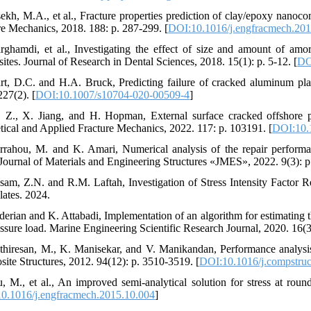
ekh, M.A., et al., Fracture properties prediction of clay/epoxy nanoc
re Mechanics, 2018. 188: p. 287-299. [
DOI:10.1016/j.engfracmech.201
rghamdi, et al., Investigating the effect of size and amount of amor
ites. Journal of Research in Dental Sciences, 2018. 15(1): p. 5-12. [
DO
rt, D.C. and H.A. Bruck, Predicting failure of cracked aluminum plat
227(2). [
DOI:10.1007/s10704-020-00509-4
]
, Z., X. Jiang, and H. Hopman, External surface cracked offshore p
tical and Applied Fracture Mechanics, 2022. 117: p. 103191. [
DOI:10.
rrahou, M. and K. Amari, Numerical analysis of the repair perform
 Journal of Materials and Engineering Structures «JMES», 2022. 9(3): p
ssam, Z.N. and R.M. Laftah, Investigation of Stress Intensity Factor
lates. 2024.
erian and K. Attabadi, Implementation of an algorithm for estimating the
essure load. Marine Engineering Scientific Research Journal, 2020. 16(3
thiresan, M., K. Manisekar, and V. Manikandan, Performance analysis 
ite Structures, 2012. 94(12): p. 3510-3519. [
DOI:10.1016/j.compstruc
u, M., et al., An improved semi-analytical solution for stress at rou
0.1016/j.engfracmech.2015.10.004
]