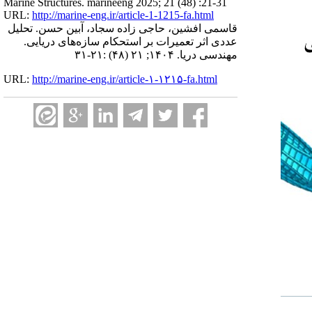
Marine Structures. marineeng 2025; 21 (48) :21-31
URL:
http://marine-eng.ir/article-1-1215-fa.html
قاسمی افشین، حاجی زاده سجاد، آبین حسن. تحلیل
عددی اثر تعمیرات بر استحکام سازه‌های دریایی.
مهندسی دریا. ۱۴۰۴; ۲۱ (۴۸) :۲۱-۳۱
URL:
http://marine-eng.ir/article-۱-۱۲۱۵-fa.html