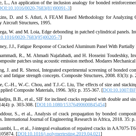
e, L., An application of the inclusion analogy for bonded reinforcement
DOI:10.1016/0020-7683(81)90091-3
]
kins, D. and S. Atluri, A FEAM Based Methodology for Analyzing Co
y Aircraft Structures, 1995.
tega, W. and M. Loia, Edge debonding in patched cylindrical panels. Inte
0.1016/0020-7683(95)00205-7
]
ney, J.J., Fatigue Response of Cracked Aluminum Panel With Partiall
ammadi, R., M. Ahmadi Najafabadi, and H. Hosseini Toudeshky, Inves
omposite patches using acoustic emission method. Modares Mechanical 
ng, J. and R. Shenoi, Integrated experimental screening of bonded co
ic and fatigue strength concepts. Composite Structures, 2008. 83(3): p. 
e, C.-H., W.-C. Chou, and T.J.-C. Liu, The effects of size and stacki
Applied Composite Materials, 1996. 3(6): p. 355-367. [
DOI:10.1007/B
iadjra, B.B., et al., SIF for inclined cracks repaired with double and 
14(4): p. 303-308. [
DOI:10.1080/15376490600845454
]
ddour, S., et al., Analysis of crack propagation by bonded composite
s. International Journal of Engineering Research in Africa, 2018. 35: p.
ambi, L., et al., J-integral evaluation of repaired cracks in AA7075-T6 
 105874. [
DOI:10.1016/j.polymertesting.2019.04.021
]