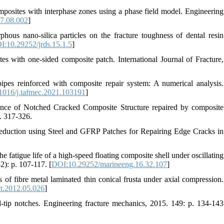
omposites with interphase zones using a phase field model. Engineering
7.08.002
]
phous nano-silica particles on the fracture toughness of dental resin
I:10.29252/jrds.15.1.5
]
es with one-sided composite patch. International Journal of Fracture,
ipes reinforced with composite repair system: A numerical analysis.
1016/j.tafmec.2021.103191
]
ance of Notched Cracked Composite Structure repaired by composite
. 317-326.
 Reduction using Steel and GFRP Patches for Repairing Edge Cracks in
 fatigue life of a high-speed floating composite shell under oscillating
2): p. 107-117. [
DOI:10.29252/marineeng.16.32.107
]
of fibre metal laminated thin conical frusta under axial compression.
t.2012.05.026
]
nd-tip notches. Engineering fracture mechanics, 2015. 149: p. 134-143