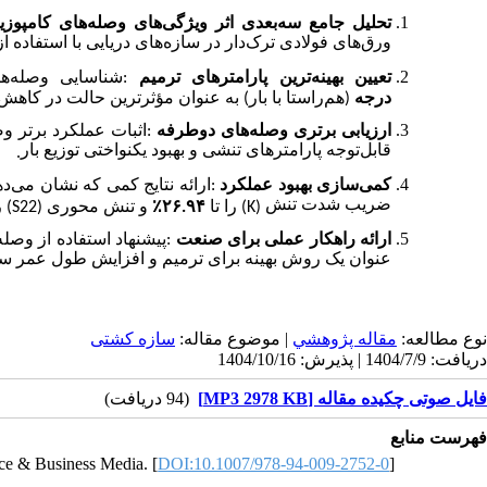
تحلیل جامع سه‌بعدی اثر ویژگی‌های وصله‌های کامپوزی
ورق‌های فولادی ترک‌دار در سازه‌های دریایی با استفاده ا
شناسایی وصله‌ه
:
تعیین بهینه‌ترین پارامترهای ترمیم
درجه
هم‌راستا با بار) به عنوان مؤثرترین حالت در کا
اثبات عملکرد برتر 
:
ارزیابی برتری وصله‌های دوطرفه
قابل‌توجه پارامترهای تنشی و بهبود یکنواختی توزیع بار
.
ارائه نتایج کمی که نشان می‌،
:
کمی‌سازی بهبود عملکرد
ضریب شدت تنش
ر
(S22)
و تنش محوری
٪
۲۶.۹۴
را تا
(K)
پیشنهاد استفاده از وص
:
ارائه راهکار عملی برای صنعت
عنوان یک روش بهینه برای ترمیم و افزایش طول عمر سازه
نوع مطالعه:
مقاله پژوهشي
| موضوع مقاله:
سازه کشتی
دریافت: 1404/7/9 | پذیرش: 1404/10/16
فایل صوتی چکیده مقاله [MP3 2978 KB]
(94 دریافت)
فهرست منابع
ence & Business Media. [
DOI:10.1007/978-94-009-2752-0
]