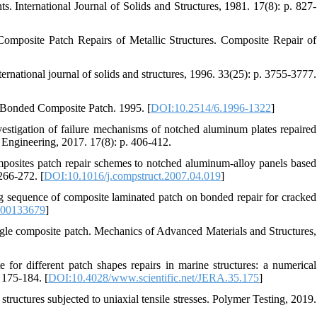
s. International Journal of Solids and Structures, 1981. 17(8): p. 827-
mposite Patch Repairs of Metallic Structures. Composite Repair of
rnational journal of solids and structures, 1996. 33(25): p. 3755-3777.
y Bonded Composite Patch. 1995. [
DOI:10.2514/6.1996-1322
]
tigation of failure mechanisms of notched aluminum plates repaired
Engineering, 2017. 17(8): p. 406-412.
mposites patch repair schemes to notched aluminum-alloy panels based
266-272. [
DOI:10.1016/j.compstruct.2007.04.019
]
ng sequence of composite laminated patch on bonded repair for cracked
F00133679
]
single composite patch. Mechanics of Advanced Materials and Structures,
 for different patch shapes repairs in marine structures: a numerical
 175-184. [
DOI:10.4028/www.scientific.net/JERA.35.175
]
structures subjected to uniaxial tensile stresses. Polymer Testing, 2019.