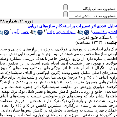
دوره ۲۱، شماره ۴۸ - ( ۱۰-۱۴۰۴ )
تحلیل عددی اثر تعمیرات بر استحکام سازه‌های دریایی
۱
۱
*
۱
حسن آبین
،
سجاد حاجی زاده
،
افشین قاسمی
۱- دانشگاه خلیج فارس
چکیده:
(۱۲۴۳ مشاهده)
ترک‌های ایجادشده در ورق‌های فولادی، به‌ویژه در سازه‌های دریایی و ص
ایمنی سازه‌ها محسوب می‌شوند. ترمیم مؤثر چنین آسیب‌هایی نقش مهمی 
اطمینان سازه دارد. ازاین‌رو، پژوهش حاضر با هدف بررسی عملکرد وصله‌ه
.
ولادی و بهبود رفتار شکست آن‌ها انجام شده است
در این تحقیق، تحل
انجام شد تا اثر ویژگی‌های مختلف وصله‌های کامپو.
J
وش انتگرال
اپوکسی و الیاف شیشه‌ای)، (
–
متغیرهای اصلی شامل جنس وصله (کربن
درجه) بودند. مدل‌سازی و شبیه‌سازی برای حالت
۹۰
و
۴۵
،
۰
زاویه الیاف 
و بازشدگ
(S22)
، تنش محوری
(K)
پارامترهایی همچون ضریب شدت تنش
گرفتند. نوآوری پژوهش در مقایسه سیستماتیک اثر جنس، ضخامت و زاوی
سه‌بعدی جامع و ارزیابی دقیق کاهش تنش‌ها و تغییر شکل نوک ترک نهفت.
اپوکسی نسبت به وصله‌های الیاف
–
افته‌ها نشان داد که وصله‌های کربن
ضریب شدت تنش و بازشدگی نوک ترک دارند. همچنین، افزایش ضخامت وص
را ایجاد
S22
و
K
رجه نسبت به راستای بارگذاری، بیشترین کاهش در
عملکرد بهتری نسبت به وصله‌های یک‌طرفه در کاهش تنش‌ها نشان دادند. ب
ر کاربردهای صنعتی، به‌ویژه در محیط‌های دریایی، استفاده از وصله‌ها