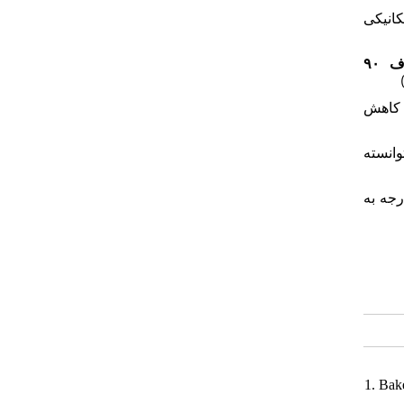
(نیکی
۹۰
یاف
(
 کاهش
وانسته
جه به
1. Bake