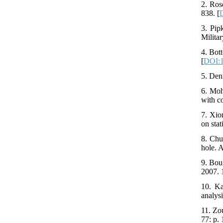
2. Ros
838. [
3. Pip
Militar
4. Bot
[
DOI:1
5. Den
6. Moh
with c
7. Xio
on stat
8. Chu
hole. 
9. Bou
2007. 
10. Ka
analysi
11. Zou
77: p.