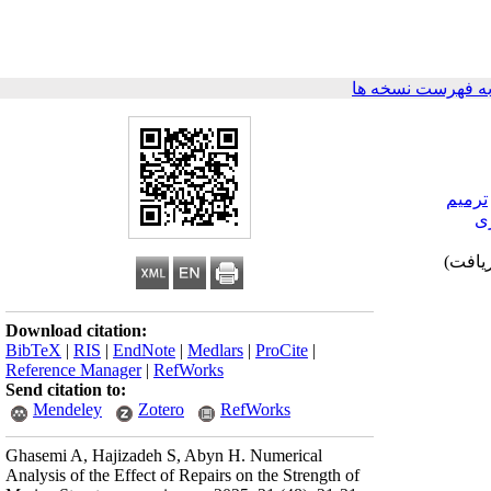
ه فهرست نسخه ها
ترمیم
ی
Download citation:
BibTeX
|
RIS
|
EndNote
|
Medlars
|
ProCite
|
Reference Manager
|
RefWorks
Send citation to:
Mendeley
Zotero
RefWorks
Ghasemi A, Hajizadeh S, Abyn H. Numerical
Analysis of the Effect of Repairs on the Strength of