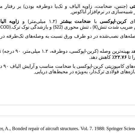
تی
جنس، ضخامت، زاویه الیاف و تک‌یا دوطرفه بودن) بر رفتار مکا
ز شبیه‌سازی در نرم‌افزار آباکوس
.
زاویه ال
میلی‌متر) و
۱.۲
(
ضخامت بیشتر
با
کربن-اپوکسی
ای
COD).
و بازشدگی نوک ترک
(S22)
، تنش محوری
(K)
(هش ضریب شدت تنش
وصله‌های نصب‌شده در دو طرف ورق نسبت به وصله‌های تک‌طرفه در
درجه) ت
۹۰
میلی‌متر،
۱.۲
دهد بهینه‌ترین وصله (کربن-اپوکسی، دوطرفه
.
کاهش دهد
٪
۲۲.۷۶
ا تا
در
۹۰
له‌های کامپوزیتی کربن-اپوکسی با ضخامت مناسب و آرایش الیاف
‌های فولادی ترک‌دار، به‌ویژه در محیط‌های دریایی
.
r, A., Bonded repair of aircraft structures. Vol. 7. 1988: Springer Sci