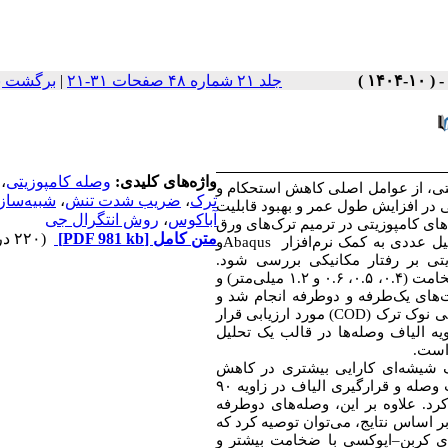
برگشت ب
|
جلد ۲۱ شماره ۴۸ صفحات ۳۱-۲۱
،
وصله کامپوزیتی
واژه‌های کلیدی:
نعتی، از عوامل اصلی کاهش استحکام و
شبیه‌ساز
،
ضریب شدت تنش
،
ترک
در افزایش طول عمر و بهبود قابلیت
روش انتگرال جی
،
آباکوس
ای کامپوزیتی در ترمیم ترک‌های ورق
(۲۲۰ دریافت)
[PDF 981 kb]
متن کامل
و
Abaqus
یل عددی به کمک نرم‌افزار
زیتی بر رفتار مکانیکی بررسی شود
میلی‌متر) و
۱.۲
و
۰.۶
،
۰.۵
،
۰.۴
 ضخامت
‌های یک‌طرفه و دوطرفه انجام شد و
مورد ارزیابی قرار
(COD)
ی نوک ترک
ه الیاف وصله‌ها در قالب یک تحلیل
ه است
 شیشه‌ای کارایی بیشتری در کاهش
۹۰
له و قرارگیری الیاف در زاویه
 کرد. علاوه بر این، وصله‌های دوطرفه
ر اساس نتایج، می‌توان توصیه کرد که
اپوکسی با ضخامت بیشتر و
–
ی کربن