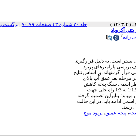
برگشت به
|
جلد ۲۰ شماره ۴۳ صفحات ۷۹-۷۰
تنی آکروپاد
۲
 زاده
گی بستر است. به دلیل قرارگیری
ف بررسی پارامترهای پریود
رار گرفتهاند. بر اساس نتایج
در مرحله بعد عمق آب بالای
 قطر اسمی سنگ پنجه کاهش
ییابد؛ بنابراین تصمیم گرفته
می رسد
پریود موج
،
پنجه عمیق
،
نجه