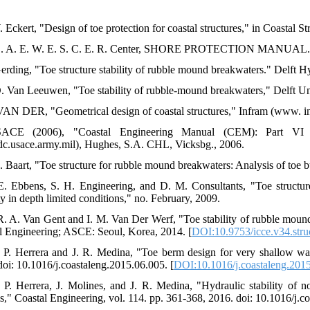
. Eckert, "Design of toe protection for coastal structures," in Coastal 
S. A. E. W. E. S. C. E. R. Center, SHORE PROTECTION MANUAL. U
Gerding, "Toe structure stability of rubble mound breakwaters." Delft H
D. Van Leeuwen, "Toe stability of rubble-mound breakwaters," Delft Un
VAN DER, "Geometrical design of coastal structures," Infram (www. inf
ACE (2006), "Coastal Engineering Manual (CEM): Part VI D
rdc.usace.army.mil), Hughes, S.A. CHL, Vicksbg., 2006.
. Baart, "Toe structure for rubble mound breakwaters: Analysis of toe b
E. Ebbens, S. H. Engineering, and D. M. Consultants, "Toe structure
ty in depth limited conditions," no. February, 2009.
R. A. Van Gent and I. M. Van Der Werf, "Toe stability of rubble mound
l Engineering; ASCE: Seoul, Korea, 2014. [
DOI:10.9753/icce.v34.stru
 P. Herrera and J. R. Medina, "Toe berm design for very shallow wat
doi: 10.1016/j.coastaleng.2015.06.005. [
DOI:10.1016/j.coastaleng.201
 P. Herrera, J. Molines, and J. R. Medina, "Hydraulic stability of 
s," Coastal Engineering, vol. 114. pp. 361-368, 2016. doi: 10.1016/j.c