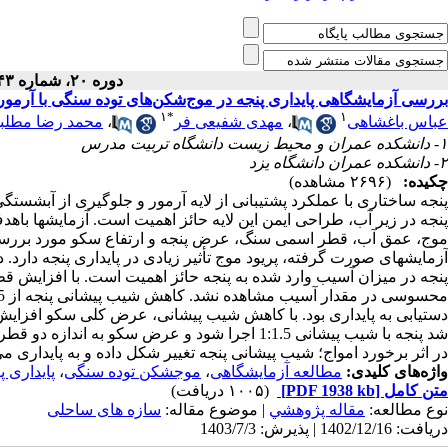
دوره ۲۰، شماره ۴۳ - ( ۴-۱۴۰۳ )
بررسی آزمایشگاهی پایداری پنجه در موج‌شکن‌های توده سنگی با آرمور ب
۱
*
۱
محمد رضا مطلبی
،
مهدی شفیعی فر
،
عباس باغشاهی
۱- دانشکده عمران و محیط زیست دانشگاه تربیت مدرس
۲- دانشکده عمران دانشگاه یزد
چکیده:
(۲۶۹۶ مشاهده)
پنجه ساختاری با عملکرد پشتیبانی از لایه آرمور و جلوگیری از آبشست
پنجه در زیر آب، طراحی ایمن این لایه حائز اهمیت است. آزمایشها باهد
موج، عمق آب، قطر اسمی سنگ، عرض پنجه و ارتفاع سکو مورد بررسی ق
آزمایشهای صورت گرفته، پریود موج تأثیر زیادی در پایداری پنجه دارد. 
پنجه در میزان آسیب وارد شده به پنجه حائز اهمیت است. با افزایش
محسوسی در مقدار آسیب مشاهده نشد. کاهش شیب پیشانی پنجه از 1:1.5 به 1:3 راه حلی جهت
دستیابی به پایداری بود. با کاهش شیب پیشانی، عرض کلی سکو افزایش م
شد پنجه با شیب پیشانی 1:1.5 اجرا شود و عرض سکو به اندازه دو قطر اسمی ادامه یابد. در این حالت
در اثر برخورد امواج؛ شیب پیشانی پنجه تغییر شکل داده و به پایداری .
پایداری پ
،
موجشکن توده سنگی
،
مطالعه آزمایشگاهی
واژه‌های کلیدی:
(۱۰۰۵ دریافت)
[PDF 1938 kb]
متن کامل
نوع مطالعه:
مقاله پژوهشي
| موضوع مقاله:
سازه های ساحلی
دریافت: 1402/12/16 | پذیرش: 1403/7/3