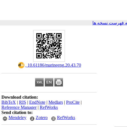
 فهرست نسخه ها
‎ 10.61186/marineeng.20.43.70
Download citation:
BibTeX
|
RIS
|
EndNote
|
Medlars
|
ProCite
|
Reference Manager
|
RefWorks
Send citation to:
Mendeley
Zotero
RefWorks