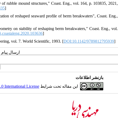
y of rubble mound structures," Coast. Eng., vol. 164, p. 103835, 2021,
835
]
zation of reshaped seaward profile of berm breakwaters", Coast. Eng.,
ometry on stability of reshaping berm breakwaters," Coast. Eng., vol.
j.coastaleng.2020.103636
]
ring, vol. 7. World Scientific, 1993. [
DOI:10.1142/9789812795939
]
ارسال پیام 
بازنشر اطلاعات
 International License
این مقاله تحت شرایط