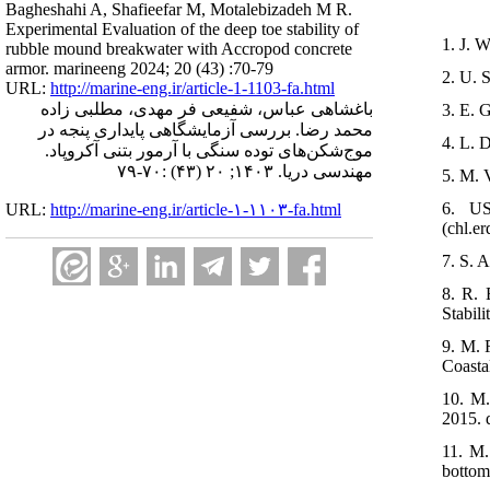
Bagheshahi A, Shafieefar M, Motalebizadeh M R.
Experimental Evaluation of the deep toe stability of
1. J. W
rubble mound breakwater with Accropod concrete
armor. marineeng 2024; 20 (43) :70-79
2. U. 
URL:
http://marine-eng.ir/article-1-1103-fa.html
باغشاهی عباس، شفیعی فر مهدی، مطلبی زاده
3. E. 
محمد رضا. بررسی آزمایشگاهی پایداری پنجه در
4. L. 
موج‌شکن‌های توده سنگی با آرمور بتنی آکروپاد.
مهندسی دریا. ۱۴۰۳; ۲۰ (۴۳) :۷۰-۷۹
5. M. 
6. US
URL:
http://marine-eng.ir/article-۱-۱۱۰۳-fa.html
(chl.e
7. S. A
8. R. 
Stabili
9. M. 
Coasta
10. M.
2015. 
11. M.
bottom