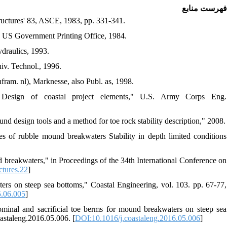
فهرست منابع
Structures' 83, ASCE, 1983, pp. 331-341.
S Government Printing Office, 1984.
ydraulics, 1993.
iv. Technol., 1996.
ram. nl), Marknesse, also Publ. as, 1998.
esign of coastal project elements," U.S. Army Corps Eng.
und design tools and a method for toe rock stability description," 2008.
s of rubble mound breakwaters Stability in depth limited conditions
 breakwaters," in Proceedings of the 34th International Conference on
ctures.22
]
ers on steep sea bottoms," Coastal Engineering, vol. 103. pp. 67-77,
5.06.005
]
nominal and sacrificial toe berms for mound breakwaters on steep sea
oastaleng.2016.05.006. [
DOI:10.1016/j.coastaleng.2016.05.006
]