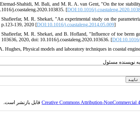
 Etemad-Shahidi, M. Bali, and M. R. A. van Gent, "On the toe stabilit
0.1016/j.coastaleng.2020.103835. [
DOI:10.1016/j.coastaleng.2020.103
 Shafieefar, M. R. Shekari, "An experimental study on the parameteri
, p.123-139, 2020 [
DOI:10.1016/j.coastaleng.2014.05.009
]
 Shafieefar, M. R. Shekari, and B. Hofland, "Influence of toe berm ge
. 103636, 2020, doi: 10.1016/j.coastaleng.2020.103636. [
DOI:10.1016/
 A. Hughes, Physical models and laboratory techniques in coastal enginee
به نویسنده مسئول
قابل بازنشر است.
Creative Commons Attribution-NonCommercial 4.0