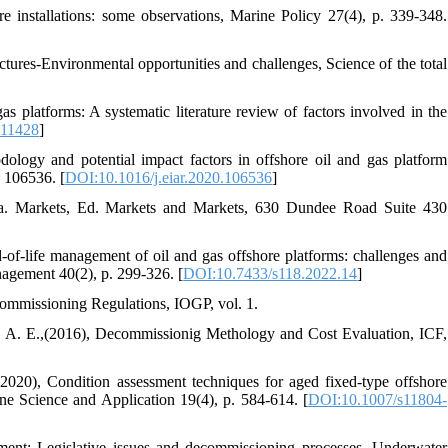
 installations: some observations, Marine Policy 27(4), p. 339-348.
tures-Environmental opportunities and challenges, Science of the total
]
s platforms: A systematic literature review of factors involved in the
111428
]
dology and potential impact factors in offshore oil and gas platform
 106536. [
DOI:10.1016/j.eiar.2020.106536
]
. Markets, Ed. Markets and Markets, 630 Dundee Road Suite 430
ife management of oil and gas offshore platforms: challenges and
nagement 40(2), p. 299-326. [
DOI:10.7433/s118.2022.14
]
ommissioning Regulations, IOGP, vol. 1.
E.,(2016), Decommissionig Methology and Cost Evaluation, ICF,
), Condition assessment techniques for aged fixed-type offshore
ne Science and Application 19(4), p. 584-614. [
DOI:10.1007/s11804-
nt: Legislative issues and decommissioning processes, Underwater