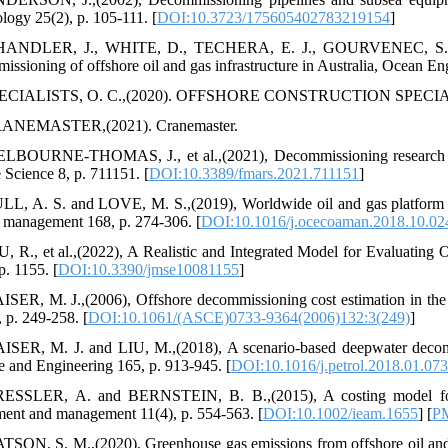
logy 25(2), p. 105-111. [
DOI:10.3723/175605402783219154
]
HANDLER, J., WHITE, D., TECHERA, E. J., GOURVENEC, S. and 
issioning of offshore oil and gas infrastructure in Australia, Ocean En
PECIALISTS, O. C.,(2020). OFFSHORE CONSTRUCTION SPECIA
RANEMASTER,(2021). Cranemaster.
LBOURNE-THOMAS, J., et al.,(2021), Decommissioning research needs 
 Science 8, p. 711151. [
DOI:10.3389/fmars.2021.711151
]
LL, A. S. and LOVE, M. S.,(2019), Worldwide oil and gas platform d
l management 168, p. 274-306. [
DOI:10.1016/j.ocecoaman.2018.10.02
U, R., et al.,(2022), A Realistic and Integrated Model for Evaluatin
p. 1155. [
DOI:10.3390/jmse10081155
]
ISER, M. J.,(2006), Offshore decommissioning cost estimation in the
, p. 249-258. [
DOI:10.1061/(ASCE)0733-9364(2006)132:3(249)
]
ISER, M. J. and LIU, M.,(2018), A scenario-based deepwater decomm
e and Engineering 165, p. 913-945. [
DOI:10.1016/j.petrol.2018.01.07
ESSLER, A. and BERNSTEIN, B. B.,(2015), A costing model for of
ment and management 11(4), p. 554-563. [
DOI:10.1002/ieam.1655
] [
P
TSON, S. M.,(2020), Greenhouse gas emissions from offshore oil and 