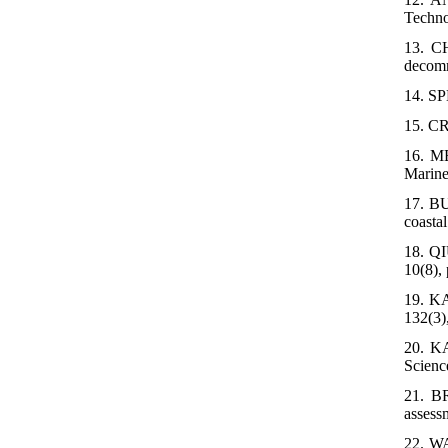
Techno
13. C
decomm
14. S
15. C
16. ME
Marine
17. BU
coasta
18. QI
10(8), 
19. KA
132(3)
20. KA
Scienc
21. BR
assess
22. WA