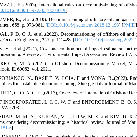
ZAH, B.,(2003), International rules on decommissioning of offshore
0.1016/S0308-597X(03)00040-X
]
MER, B., et al.,(2019), Decommissioning of offshore oil and gas struc
nment 658, p. 973-981. [
DOI:10.1016/j.scitotenv.2018.12.193
] [
PMID
AL, P. D. C. J., et al.,(2022), Decommissioning of offshore oil and ga
s, Ocean Engineering 255, p. 111428. [
DOI:10.1016/j.oceaneng.2022.
, Y., et al.,(2021), Cost and environmental impact estimation metho
issioning: A review, Environmental Impact Assessment Review 87, p.
RKETS, M. A.,(2021), in Offshore Decommissioning Market, M. a
rook, IL 60062, vol. 2021.
OBIANCO, N., BASILE, V., LOIA, F. and VONA, R.,(2022), End-of-l
unities for sustainable decommissioning, Sinergie Italian Journal of Ma
ITED, G. O. A. G. C.,(2017), Overview of International Offshore Dec
CF INCORPORATED, L. I. C. W. T. and ENFORCEMENT, B. O. S. A. 
x VA 22031.
HAB, M. M. A., KURIAN, V. J., LIEW, M. S. and KIM, D. K.,(2020
rms considering decommissioning: A historical review, Journal of Mari
0181-z
]
DERSON, J.,(2002), Decommissioning pipelines and subsea equipme