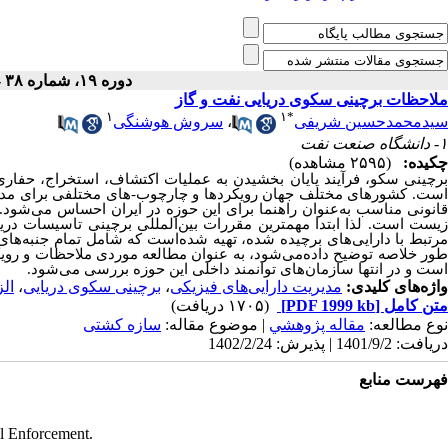
دوره ۱۹، شماره ۳۸ - ( ۲-۱۴۰۲ )
ملاحظات برچینی سکوی دریایی نفت و گاز
۱
۱
*
سروش هوشنگی
،
سیدمحمدحسین شریفی
۱- دانشگاه صنعت نفت
چکیده:
(۲۵۹۵ مشاهده)
برچینی سکو، فرآیند پایان بخشیدن به عملیات اکتشاف، استخراج، حفار
است. کشورهای مختلف جهان رویکردها و چارچوب-های مختلفی برای مدیری
قانونی مناسب به‌عنوان راهنما برای این حوزه در ایران احساس می‌شود. 
زیست است. لذا ابتدا مهمترین مقررات بین‌المللی برچینی تاسیسات در
مرتبط با دارایی‌های برچیده شده، تهیه شده‌است که شامل تمام جنبه‌های
طور خلاصه توضیح داده‌می‌شود، به عنوان مطالعه موردی ملاحظات و رویک
است و در انتها سازما‌ن‌های توانمند داخلی این حوزه بررسی می‌شود.
ال
،
برچینی سکوی دریایی
،
مدیریت دارایی‌های فیزیکی
واژه‌های کلیدی:
(۱۷۰۵ دریافت)
[PDF 1999 kb]
متن کامل
نوع مطالعه:
مقاله پژوهشي
| موضوع مقاله:
سازه کشتی
دریافت: 1401/9/2 | پذیرش: 1402/2/24
فهرست منابع
l Enforcement.