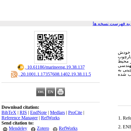
ه فهرست نسخه ها
ی خودش
چارچوب
ز محیط
‌هندسی
‎ 10.61186/marineeng.19.38.137
ینی به
‎ 20.1001.1.17357608.1402.19.38.11.5
اب شده
Download citation:
BibTeX
|
RIS
|
EndNote
|
Medlars
|
ProCite
|
Reference Manager
|
RefWorks
1. Ref
Send citation to:
2. ENF
Mendeley
Zotero
RefWorks