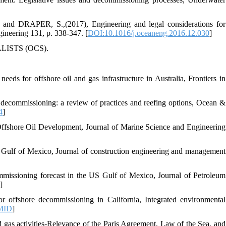
DRAPER, S.,(2017), Engineering and legal considerations for
gineering 131, p. 338-347. [
DOI:10.1016/j.oceaneng.2016.12.030
]
LISTS (OCS).
for offshore oil and gas infrastructure in Australia, Frontiers in
ecommissioning: a review of practices and reefing options, Ocean &
4
]
g Offshore Oil Development, Journal of Marine Science and Engineering
 Gulf of Mexico, Journal of construction engineering and management
issioning forecast in the US Gulf of Mexico, Journal of Petroleum
3
]
fshore decommissioning in California, Integrated environmental
MID
]
gas activities-Relevance of the Paris Agreement, Law of the Sea, and