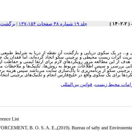
برگشت ب
|
جلد ۱۹ شماره ۳۸ صفحات ۱۵۴-۱۳۷
ی و... در یک سکوی دریایی و بازگشت آن نقطه از دریا به شرایط طبیع
ت اثرات زیست‌ محیطی و برچینی سکو اتخاذ کرده‌اند، اما فقدان یک 
هدف از این مطالعه مرور رویکر‌دهای لازم برای ارتقا ایمنی و حفاظت ا
یایی بررسی و سپس اطلاعات مربوط به روش‌ها، تکنیک‌ها و ملاحظات م
 برچینی سکو از برنامه‌ریزی تا پاک‌سازی سایت می‌باشد سپس هزینه برچ
ردها برای یک سکوی واقع در خلیج‌فارس انجام و تکنیک‌های برچینی انتخ
قوانین بین‌المللی
،
زامات محیط زیست
erence List
ORCEMENT, B. O. S. A. E.,(2019). Bureau of safty and Environenta