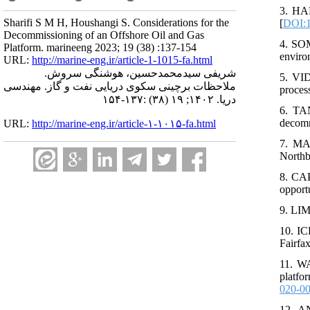
3. HAM
Sharifi S M H, Houshangi S. Considerations for the
[
DOI:1
Decommissioning of an Offshore Oil and Gas
4. SOM
Platform. marineeng 2023; 19 (38) :137-154
enviro
URL:
http://marine-eng.ir/article-1-1015-fa.html
شریفی سیدمحمدحسین، هوشنگی سروش.
5. VID
ملاحظات برچینی سکوی دریایی نفت و گاز. مهندسی
proces
دریا. ۱۴۰۲; ۱۹ (۳۸) :۱۳۷-۱۵۴
6. TAN
decomm
URL:
http://marine-eng.ir/article-۱-۱۰۱۵-fa.html
7. MA
Northb
8. CAP
opport
9. LIM
10. I
Fairfa
11. WA
platfo
020-0
12. AN