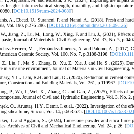
n, Y., Alqurashi, M. and Mostafa, S.A., (2024), Exploring the impact of
te: Insights into mechanical strength, durability, and high-temperatu
0080. [
DOI:10.1515/rams-2024-0080
]
unis, A., Ebead, U., Suraneni, P. and Nanni, A., (2018), Fresh and har
ls, Vol. 190, p.276-286. [
DOI:10.1016/j.conbuildmat.2018.09.126
]
, W., Jiang, Z., Lu, M., Long, W., Xing, F. and Liu, J., (2021), Effect
 paste, Journal of Materials in Civil Engineering, Vol. 33, No. 5, p.040
nchez-Herrero, M.J., Fernández-Jiménez, A. and Palomo, A., (2017), 
 American Ceramic Society, Vol. 100, No. 7, p.3188-3198. [
DOI:10.111
, Z., Liu, J., Ma, S., Zhang, B., Xu, Z., Xie, J. and He, S., (2025), Du
te in a marine environment, Journal of Materials in Civil Engineering, 
phary, Y.L., Lam, R.H. and Lau, D., (2020), Reduction in cement conte
ure, Construction and Building Materials, Vol. 261, p.119967. [
DOI:10.
ang, P., Wu, J., Wei, X., Zhang, C. and Gao, Z., (2025), Effects of pol
composites, Journal of Civil and Hydraulic Engineering, Vol. 3, No. 2, 
şek, O., Aruntaş, H.Y., Demir, İ. et al., (2022), Investigation of the ef
ing silica fume, Silicon, Vol. 14, p.663-675. [
DOI:10.1007/s12633-02
iker, T. and Aggoun, S., (2024), Limestone powder and silica fume p
ties, Archives of Civil and Mechanical Engineering, Vol. 24, p.26. [
DOI