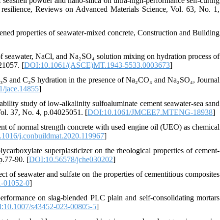
 seashell powder and nano-silica on ultra-high-performance self-curing
re resilience, Reviews on Advanced Materials Science, Vol. 63, No. 1,
dened properties of seawater-mixed concrete, Construction and Building
s of seawater, NaCl, and Na₂SO₄ solution mixing on hydration process of
21057. [
DOI:10.1061/(ASCE)MT.1943-5533.0003673
]
C₃S and C₂S hydration in the presence of Na₂CO₃ and Na₂SO₄, Journal
1/jace.14855
]
rability study of low-alkalinity sulfoaluminate cement seawater-sea sand
Vol. 37, No. 4, p.04025051. [
DOI:10.1061/JMCEE7.MTENG-18938
]
nt of normal strength concrete with used engine oil (UEO) as chemical
1016/j.conbuildmat.2020.119967
]
ycarboxylate superplasticizer on the rheological properties of cement-
p.77-90. [
DOI:10.56578/jche030202
]
fect of seawater and sulfate on the properties of cementitious composites
1-01052-0
]
erformance on slag-blended PLC plain and self-consolidating mortars
:10.1007/s43452-023-00805-5
]