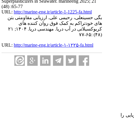
Superplasticizers in Seawater. marineeng 2025; 21
(48) :65-77
URL:
http://marine-eng.ir/article-1-1225-fa.html
بگی حسینعلی، رحیمی علی. ارزیابی مقاومتی بتن
های خودتراکم به کمک فوق روان کننده های
کربوکسیلاتی در آب دریا. مهندسی دریا. ۱۴۰۴; ۲۱
(۴۸) :۶۵-۷۷
URL:
http://marine-eng.ir/article-۱-۱۲۲۵-fa.html
ایی را