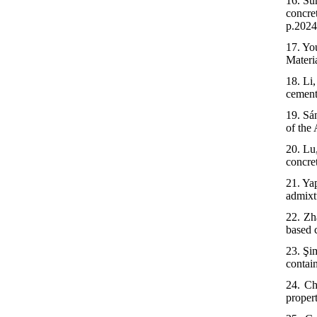
16. Su
concre
p.2024
17. Yo
Materia
18. Li
cement
19. Sá
of the
20. Lu
concre
21. Ya
admixt
22. Zh
based 
23. Şim
contain
24. Ch
proper