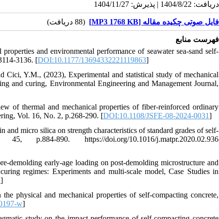
دریافت: 1404/8/22 | پذیرش: 1404/11/27
فایل صوتی چکیده مقاله [MP3 1768 KB]
(88 دریافت)
فهرست منابع
l properties and environmental performance of seawater sea-sand self-
3114-3136. [
DOI:10.1177/13694332221119863
]
d Cici, Y.M., (2023), Experimental and statistical study of mechanical
making and curing, Environmental Engineering and Management Journal,
w of thermal and mechanical properties of fiber-reinforced ordinary
ing, Vol. 16, No. 2, p.268-290. [
DOI:10.1108/JSFE-08-2024-0031
]
 and micro silica on strength characteristics of standard grades of self-
 p.884-890. https://doi.org/10.1016/j.matpr.2020.02.936
pre-demolding early-age loading on post-demolding microstructure and
t curing regimes: Experiments and multi-scale model, Case Studies in
1
]
the physical and mechanical properties of self-compacting concrete,
00197-w
]
agmatic study on the impact performance of self-compacting concrete