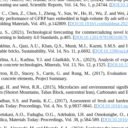
rating sea sand, Scientific Reports, Vol. 14, No. 1, p.24744. [
DOI:10.1
, C., Chen, Z., Chen, J., Zheng, Y., Sun, W., He, H., Wu, Z. and Wei, Z
lity performance of GFRP bars embedded in high-volume fly ash self-c
ilding Materials, Vol. 491, p.142809. [
DOI:10.1016/j.conbuildmat.20
u, S., (2021), Technological forecasting for commercializing novel 
orming to Industry 4.0 Standards, p.405. [
DOI:10.1201/978100310679
khtar, A., Qazi, A.U., Khan, Q.S., Munir, M.J., Kazmi, S.M.S. and Ha
able bricks, Sustainability, Vol. 14, No. 11, p.6692. [
DOI:10.3390/su1
rlina, A.I., Karlina, Y.I. and Gladkikh, V.A., (2023), Analysis of ex
in concrete technologies, Minerals, Vol. 13, No. 12, p.1525. [
DOI:10.3
rron, R.D., Stacey, S., Carris, G. and Rung, M., (2017), Evaluati
t concrete elements, Project Summary.
gi, H. and West, R.R., (2015), Microfacies and environmental signif
rm (Shotori Mountains, Tabas Block, eastcentral Iran), Carbonates and E
adhan, S.S. and Panda, K.C., (2017), Assessment of fresh and hardene
als Today: Proceedings, Vol. 4, No. 9, p.9837-9841. [
DOI:10.1016/j.ma
etukasi, A.O., Fadugba, O.G., Adebakin, I.H. and Omokungbe, O., (202
ilica, Materials Today: Proceedings, Vol. 38, p.584-589. [
DOI:10.1016/