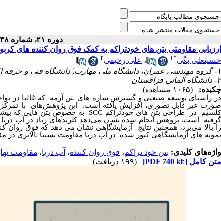
دوره ۲۱، شماره ۴۸ - ( ۱۰-۱۴۰۴ )
ارزیابی مقاومتی بتن های خودتراکم به کمک فوق روان کننده های کربوک
۲
۱
*
علی رحیمی
،
حسینعلی بگی
۱- گروه مهندسی عمران، دانشگاه ملی مهارت( دانشگاه فنی و حرفه ا)
۲- دانشگاه آلماتی قزاقستان
چکیده:
(۱۰۶۵ مشاهده)
در راستای توسعه صنعتی و گسترش سازه های بتن آرمه که غالبا در نوا
صورت غیر قابل تصوری، افزایش یافته است. این پژوهش‌های با تمرکز ب
به خصوص بتن هایی که بیشتر
SCC
لسیم در طراحی بتن های خودتراکم
گرفته است. پژوهش انجام شده نشان می‌دهد کلریدهای زیاد در آب دریا ن
را بالا می‌برد، همچنین نتایج آزمایشگاهی نشان می دهد که فوق روان کنن
نمونه های آزمایشگاهی کیور شده در آب دریا مقاومت نسبتا بالاتری در م.
مقاومت نها
،
آب دریا
،
فوق روان کننده
،
بتن خود تراکم
واژه‌های کلیدی:
(۱۹۹ دریافت)
[PDF 740 kb]
متن کامل