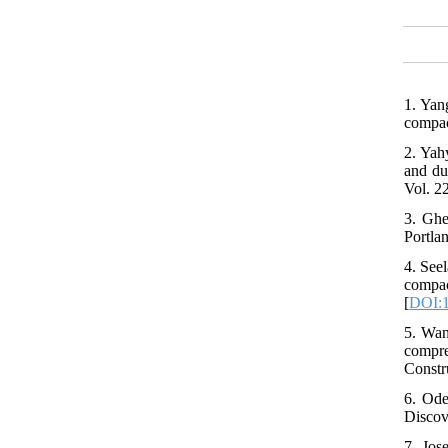
1. Yan
compac
2. Yah
and du
Vol. 22
3. Ghe
Portla
4. Seel
compa
[
DOI:1
5. Wan
compre
Constr
6. Ode
Discove
7. Jos