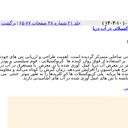
برگشت ب
|
جلد ۲۱ شماره ۴۸ صفحات ۷۷-۶۵
سیلاتی در آب دریا
حی ساحلی متمرکز گردیده است، اهمیت طراحی و ارزیابی بتن های خودتر
ر استفاده از فوق روان کننده ها کربوکسیلاتی ، فوم سیلیسی و پودر 
 در معرض آب دریا عمل آوری شده یا در معرض یا مستغرق در آب دری
رخ هیدراسیون را افزایش می‌دهد، زمان گیرش را کوتاه می‌کند و مقاومت
ده ها برپایه پلی کربوکسیلات ها اثر کلریدها را به طور موثر خنثی می ن
قایسه با بتن های عمل آوری شده در آب های آشامیدنی دارند
یی