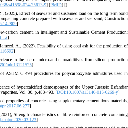
038/s41598-024-75613-9
] [
PMID
] [
]
., (2025), Effect of seawater and sustained load on the long-term bond
ompacting concrete prepared with seawater and sea sand, Construction
25.142809
]
low-carbon cement, in Intelligent and Sustainable Cement Production:
1-12
]
meed, A., (2022), Feasibility of using coal ash for the production of
4116692
]
perience in the use of micro-and nanoadditives from silicon production
390/min13121525
]
on of ASTM C 494 procedures for polycarboxylate admixtures used in
icance of hypercalcified demosponges of the Upper Jurassic Esfandiar
vaporites, Vol. 30, p.483-493. [
DOI:10.1007/s13146-015-0269-y
]
d properties of concrete using supplementary cementitious materials,
tpr.2017.06.277
]
1), Strength characteristics of fibre-reinforced concrete containing
j.matpr.2020.03.123
]