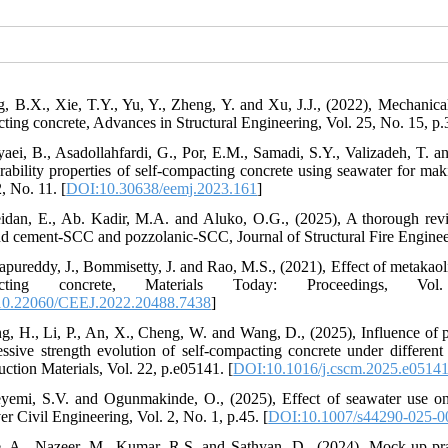
g, B.X., Xie, T.Y., Yu, Y., Zheng, Y. and Xu, J.J., (2022), Mechanica
ting concrete, Advances in Structural Engineering, Vol. 25, No. 15, p.
yaei, B., Asadollahfardi, G., Por, E.M., Samadi, S.Y., Valizadeh, T. an
rability properties of self-compacting concrete using seawater for 
, No. 11. [
DOI:10.30638/eemj.2023.161
]
idan, E., Ab. Kadir, M.A. and Aluko, O.G., (2025), A thorough revie
nd cement-SCC and pozzolanic-SCC, Journal of Structural Fire Engineer
apureddy, J., Bommisetty, J. and Rao, M.S., (2021), Effect of metakaolin
cting concrete, Materials Today: Proceedings, Vol. 45,
0.22060/CEEJ.2022.20488.7438
]
g, H., Li, P., An, X., Cheng, W. and Wang, D., (2025), Influence of 
ssive strength evolution of self-compacting concrete under differen
uction Materials, Vol. 22, p.e05141. [
DOI:10.1016/j.cscm.2025.e0514
yemi, S.V. and Ogunmakinde, O., (2025), Effect of seawater use on 
r Civil Engineering, Vol. 2, No. 1, p.45. [
DOI:10.1007/s44290-025-
e, A., Nazeer, M., Kumar, R.S. and Sathyan, D., (2024), Mock-up pr