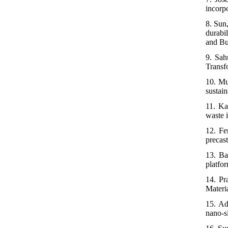
incorpo
8. Sun
durabi
and Bu
9. Sah
Transf
10. Mu
sustain
11. Ka
waste 
12. Fe
precas
13. Ba
platfo
14. Pr
Materi
15. Ad
nano-s