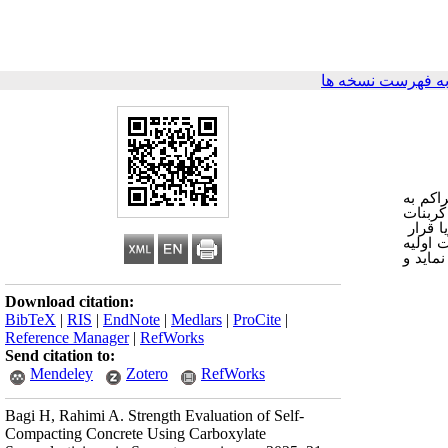
ه فهرست نسخه ها
اکم به
کربنات
ا قرار
 اولیه
ماید و
Download citation:
BibTeX
|
RIS
|
EndNote
|
Medlars
|
ProCite
|
Reference Manager
|
RefWorks
Send citation to:
Mendeley
Zotero
RefWorks
Bagi H, Rahimi A. Strength Evaluation of Self-
Compacting Concrete Using Carboxylate