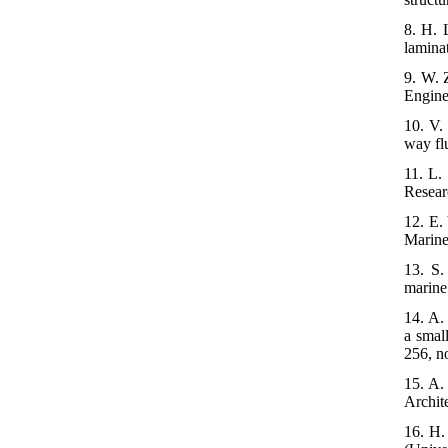
8. H. 
lamina
9. W. 
Engine
10. V.
way flu
11. L.
Resear
12. E.
Marine 
13. S.
marine
14. A.
a smal
256, n
15. A.
Archit
16. H.