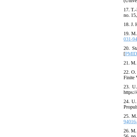
(Unive
17. T.
no. 15
18. J.
19. M.
031-9
20. S
[
PMI
21. M.
22. O.
Finite
23. U
https:
24. U.
Propuls
25. M.
94016
26. M.
56, pp