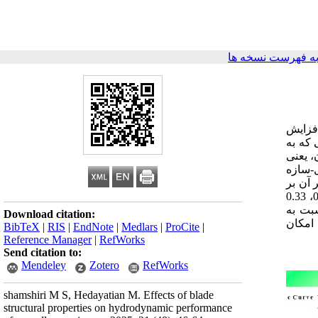
ه فهرست نسخه ها
افزایش
 که به
، یعنی
-سازه
ی پروانه
عملکرد هیدرودینامیکی پروانه بررسی شده است. برای این منظور، 6 حالت با مدول الاستیک 0.7، 6.8 و 68 گیگا پاسکال و نسبت پواسون 0.17، 0.33
سبت به
Download citation:
 امکان
BibTeX
|
RIS
|
EndNote
|
Medlars
|
ProCite
|
Reference Manager
|
RefWorks
Send citation to:
Mendeley
Zotero
RefWorks
shamshiri M S, Hedayatian M. Effects of blade
structural properties on hydrodynamic performance