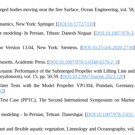
rged bodies moving near the free Surface, Ocean Engineering, vol. 58,
ynamics, New York: Springer. [
DOI:10.5772/7110
]
e modeling- In Persian, Trhran: Danesh Negaar. [
DOI:10.1007/978-3-
 Version 13.04, New York: Siemens. [
DOI:10.2514/6.2020-2736
]
husetts, Academic Press. [
DOI:10.1007/978-3-0348-8370-2_8
]
ynamic Performance of the Submerged Propeller with Lifting Line and
ryafonoon), vol. 15, pp. 50-59. [
DOI:10.23967/marine.2023.120
]
ater Tests with the Model Propeller VP1304, Potsdam, Germany.
02
]
 Test Case (PPTC), The Second International Symposium on Marine
 modeling - In Persian, Tehran: Daneshgar. [
DOI:10.1007/978-3-031-
nt and flexible aquatic vegetation, Limnology and Oceanography, vol.