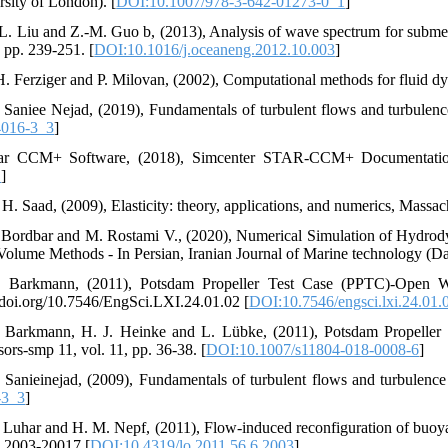
rsity of London). [
DOI:10.1007/978-3-642-01273-0_1
]
-L. Liu and Z.-M. Guo b, (2013), Analysis of wave spectrum for subme
, pp. 239-251. [
DOI:10.1016/j.oceaneng.2012.10.003
]
 H. Ferziger and P. Milovan, (2002), Computational methods for fluid d
 Saniee Nejad, (2019), Fundamentals of turbulent flows and turbulenc
4016-3_3
]
tar CCM+ Software, (2018), Simcenter STAR-CCM+ Documentation
D
]
 H. Saad, (2009), Elasticity: theory, applications, and numerics, Massac
 Bordbar and M. Rostami V., (2020), Numerical Simulation of Hydrod
 Volume Methods - In Persian, Iranian Journal of Marine technology (Da
. Barkmann, (2011), Potsdam Propeller Test Case (PPTC)-Open W
//doi.org/10.7546/EngSci.LXI.24.01.02 [
DOI:10.7546/engsci.lxi.24.01.
 Barkmann, H. J. Heinke and L. Lübke, (2011), Potsdam Propeller
ors-smp 11, vol. 11, pp. 36-38. [
DOI:10.1007/s11804-018-0008-6
]
 Sanieinejad, (2009), Fundamentals of turbulent flows and turbulence
-3_3
]
 Luhar and H. M. Nepf, (2011), Flow‐induced reconfiguration of buoya
. 2003-20017 [
DOI:10.4319/lo.2011.56.6.2003
]