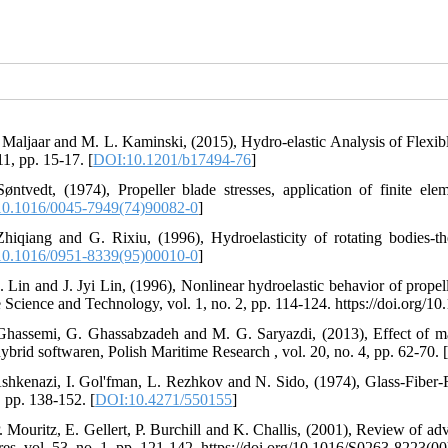
J. Maljaar and M. L. Kaminski, (2015), Hydro-elastic Analysis of Flexi
11, pp. 15-17. [
DOI:10.1201/b17494-76
]
Søntvedt, (1974), Propeller blade stresses, application of finite e
0.1016/0045-7949(74)90082-0
]
Zhiqiang and G. Rixiu, (1996), Hydroelasticity of rotating bodies-th
0.1016/0951-8339(95)00010-0
]
. Lin and J. Jyi Lin, (1996), Nonlinear hydroelastic behavior of propell
 Science and Technology, vol. 1, no. 2, pp. 114-124. https://doi.org/
Ghassemi, G. Ghassabzadeh and M. G. Saryazdi, (2013), Effect of ma
brid softwaren, Polish Maritime Research , vol. 20, no. 4, pp. 62-70. 
Ashkenazi, I. Gol'fman, L. Rezhkov and N. Sido, (1974), Glass-Fiber-
 pp. 138-152. [
DOI:10.4271/550155
]
P. Mouritz, E. Gellert, P. Burchill and K. Challis, (2001), Review of a
ures, vol. 53, no. 1, pp. 121-142. https://doi.org/10.1016/S0263-8223(0