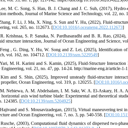
Lee, M. C. Song, S. Han, B. J. Chang and J. C. Suh, (2017), Hydro-el
tion methods, Journal of Marine Science and Technology, vol. 22, no. 1
Zhang, F. Li, J. Ma, X. Ning, S. Sun and Y. Hu, (2022), Fluid-structure
ering, vol. 265, no. 112673. [
DOI:10.1016/j.oceaneng.2022.112673
]
 R. Krishnaa, S. P. Sanaka, N. Pardhasaradhi and B. R. Rao, (2024), 
id structure interaction, Journal of Ocean Engineering and Science, vol.
 Feng , G. Ding, Y. Hu, W. Song and Z. Lei, (2025), Identification of
ch, vol. 162, no. 104712. [
DOI:10.2139/ssrn.5229549
]
 Yari, M. H. Karimi and S. Kamin, (2025), Fluid-Structure Interaction 
Engineering, vol. 21, no. 47, pp. 14-24. http://marine-eng.ir/article-1-
 Kim and S. Shin, (2025), Improved unsteady fluid-structure intera
 propeller, Ocean Engineering, vol. 319, p. 120255. [
DOI:10.1016/j.o
 M. Nebiewa, A. M. Abdelsalam, I. M. Sakr, W. A. El-Askary, H. A. Abd
l horizontal axis wind turbine blade: Experimental and theoretical studi
o. 124385. [
DOI:10.2139/ssrn.5204925
]
 Hajivand and S. Mousavizadegan, (2015), Virtual maneuvering test in 
ecture and Ocean Engineering, vol. 7, no. 3, pp. 540-558. [
DOI:10.151
 Rusche, (2003), Computational fluid dynamics of dispersed two-phase