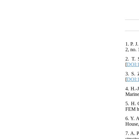
1. P. 
2, no. 
2. T. 
[
DOI:1
3. S. 
[
DOI:1
4. H.-J
Marine
5. H. 
FEM hy
6. Y. 
House,
7. A. 
struct