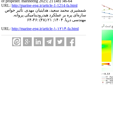
of propeller. marineeng 2025; 21 (48) :46-64
URL:
http://marine-eng.ir/article-1-1214-fa.html
شمشیری محمد سعید، هدایتیان مهدی. تأثیر خواص
سازه‌ای پره بر عملکرد هیدرودینامیکی پروانه.
مهندسی دریا. ۱۴۰۴; ۲۱ (۴۸) :۴۶-۶۴
URL:
http://marine-eng.ir/article-۱-۱۲۱۴-fa.html