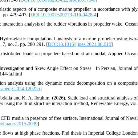
astic aspects of a composite marine propeller in accordance with ply
, pp. 479-493. [
DOI:10.1007/s00773-016-0428-4
]
 interaction analysis of the rudder vibrations in propeller wake, Ocean
Hydro-elastic computational analysis of a marine propeller using two-
 7, no. 3, pp. 280-291. [
DOI:10.1016/j.joes.2021.08.010
]
 distributed loads on propellers based on strain modal, Applied Ocean
Investigation and Skew Angle Effect on Stress - In Persian, Journal of
1144-fa.html
ction analysis using the dynamic mode decomposition on a composite
ceaneng.2024.120255
]
alla and K. A. Ibrahim, (2026), Static load and structural analysis of
es using the fluid-structure interaction method, Renewable Energy, vol.
CFD media in presence of free surface, International Journal of Naval
5/ijnaoe-2015-0039
]
 flows at high phase fractions, Phd thesis in Imperial College London