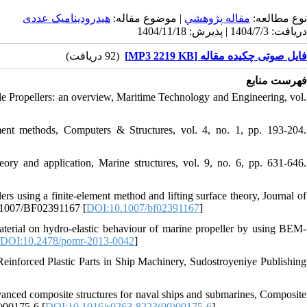
نوع مطالعه:
مقاله پژوهشي
| موضوع مقاله:
هیدرودینامیک عددی
دریافت: 1404/7/3 | پذیرش: 1404/11/18
فایل صوتی چکیده مقاله [MP3 2219 KB]
(92 دریافت)
فهرست منابع
ble Propellers: an overview, Maritime Technology and Engineering, vol.
lement methods, Computers & Structures, vol. 4, no. 1, pp. 193-204.
eory and application, Marine structures, vol. 9, no. 6, pp. 631-646.
ers using a finite-element method and lifting surface theory, Journal of
10.1007/BF02391167 [
DOI:10.1007/bf02391167
]
terial on hydro-elastic behaviour of marine propeller by using BEM-
[
DOI:10.2478/pomr-2013-0042
]
Reinforced Plastic Parts in Ship Machinery, Sudostroyeniye Publishing
dvanced composite structures for naval ships and submarines, Composite
0)00175-6 [
DOI:10.1016/s0263-8223(00)00175-6
]