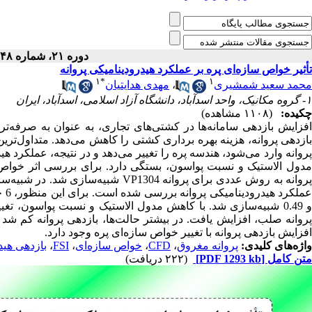
دوره ۲۱، شماره ۴۸ - ( ۱۰-۱۴۰۴ )
تأثیر خواص سازه‌ای پره بر عملکرد هیدرودینامیکی پروانه
۱
*
۱
مهدی هدایتیان
،
محمد سعید شمشیری
۱- گروه مکانیک، واحد اسدآباد، دانشگاه آزاد اسلامی، اسدآباد، ایران
چکیده:
(۱۱۰۸ مشاهده)
افزایش بازدهی سامانه‌ها در کشتی‌های تجاری، به عنوان به صرفه‌تر
بازدهی پروانه، هزینه بهره برداری کشتی را کاهش می‌دهد. متداول‌ترین
پروانه وارد می‌شود، هندسه پره را تغییر می‌دهد و در نتیجه، عملکرد هی
مدول الاستیک و نسبت پواسون، بستگی دارد. برای بررسی اثر خواص س
شبیه‌سازی شد. در شبیه‌سازی، خواص سا
و 0.49 شبیه‌سازی شد. با کاهش مدول الاستیک و نسبت پواسون، 
پروانه صلب، افزایش یافت. در بیشتر حالت‌ها، بازدهی پروانه کم شد
افزایش بازدهی پروانه با تغییر خواص سازه‌ای پره وجود دارد.
بازدهی هی.
،
FSI
،
خواص سازه‌ای
،
CFD
،
پروانه مغروق
واژه‌های کلیدی:
(۲۲۲ دریافت)
[PDF 1293 kb]
متن کامل