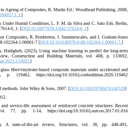
," in Ageing of Composites, R. Martin Ed.: Woodhead Publishing, 2008,
694937.1.3.
]
ts Under Humid Conditions, L. F. M. da Silva and C. Sato Eds. Berlin,
37614-6_1. [
DOI:10.1007/978-3-642-37614-6_1
]
arine Composites, R. Pemberton, J. Summerscales, and J. Graham-Jones
-08-102264-1.00001-7 [
DOI:10.1016/B978-0-08-102264-1.00001-7.
]
. Hadigheh, (2023), Using machine learning to predict the long-term
review, Construction and Building Materials, vol. 408, p. 133692,
at.2023.133692.
]
ass fiber/vinylester-based composite materials under accelerated and
. 119462, https://doi.org/10.1016/j.conbuildmat.2020.119462
nd methods. John Wiley & Sons, 2007. [
DOI:10.1002/9780470140529
]
012.
and service-life assessment of reinforced concrete structures: Recent
 77, pp. 1-14, https://doi.org/10.1016/j.autcon.2017.01.016
: A state-of-the-art review, Structures, vol. 38, pp. 448-491,