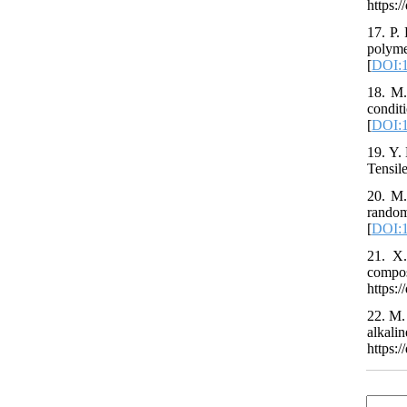
https:/
17. P.
polyme
[
DOI:1
18. M.
condi
[
DOI:1
19. Y.
Tensil
20. M.
random
[
DOI:1
21. X.
comp
https:
22. M. 
alkali
https:/