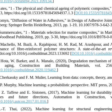
0.1016/j.oceaneng.2021.109134.
]
Gates, "1 - The physical and chemical ageing of polymeric composites
33, https://doi.org/10.1533/9781845694937.1.3 [
DOI:10.1533/9781845
Comyn, "Diffusion of Water in Adhesives," in Design of Adhesive Join
berg: Springer Berlin Heidelberg, 2013, pp. 1-19, 10.1007/978-3-642-
 Summerscales, "1 - Materials selection for marine composites," in M
Woodhead Publishing, 2019, pp. 3-30, https://doi.org/10.1016/B978-0
 Machello, M. Bazli, A. Rajabipour, H. M. Rad, M. Arashpour, and A
mance of fibre-reinforced polymer structures: A state-of-the-art 
//doi.org/10.1016/j.conbuildmat.2023.133692 [
DOI:10.1016/j.conbuildm
 Hota, W. Barker, and A. Manalo, (2020), Degradation mechanism of gl
al aging, Construction and Building Materials, vol. 256, p
0.1016/j.conbuildmat.2020.119462.
]
 Cherkassky and F. M. Mulier, Learning from data: concepts, theory, a
 P. Murphy, Machine learning: a probabilistic perspective. MIT press, 2
 Z. Taffese and E. Sistonen, (2017), Machine learning for durability 
ces and future directions, Automation in Construction, vol.
0.1016/j.autcon.2017.01.016.
]
-T. Thai, (2022), Machine learning for structural engineering