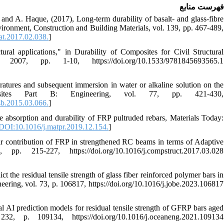
فهرست منابع
nd A. Haque, (2017), Long-term durability of basalt- and glass-fibre
ronment, Construction and Building Materials, vol. 139, pp. 467-489,
at.2017.02.038.
]
tural applications," in Durability of Composites for Civil Structural
07, pp. 1-10, https://doi.org/10.1533/9781845693565.1
ratures and subsequent immersion in water or alkaline solution on the
osites Part B: Engineering, vol. 77, pp. 421-430,
sb.2015.03.066.
]
 absorption and durability of FRP pultruded rebars, Materials Today:
DOI:10.1016/j.matpr.2019.12.154.
]
ar contribution of FRP in strengthened RC beams in terms of Adaptive
. 215-227, https://doi.org/10.1016/j.compstruct.2017.03.028
the residual tensile strength of glass fiber reinforced polymer bars in
eering, vol. 73, p. 106817, https://doi.org/10.1016/j.jobe.2023.106817
l AI prediction models for residual tensile strength of GFRP bars aged
2, p. 109134, https://doi.org/10.1016/j.oceaneng.2021.109134