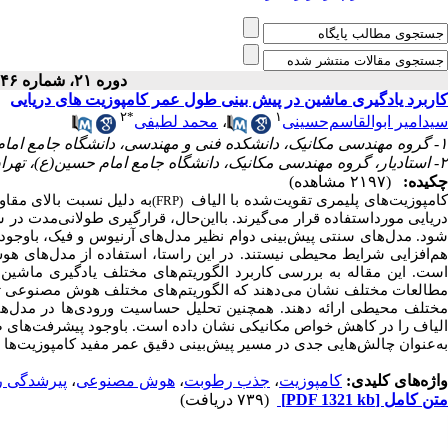
دوره ۲۱، شماره ۴۶ - ( ۴-۱۴۰۴ )
کاربرد یادگیری ماشین در پیش بینی طول عمر کامپوزیت های دریایی
۲
*
۱
محمد لطیفی
،
سیدامیر ابوالقاسم‌حسینی
۱- گروه مهندسی مکانیک، دانشکده فنی و مهندسی، دانشگاه جامع امام حسین (ع)
۲- استادیار، گروه مهندسی مکانیک، دانشگاه جامع امام حسین(ع)، تهران، ایران
چکیده:
(۲۱۹۷ مشاهده)
امپوزیت‌های پلیمری تقویت‌شده با الیاف
به دلیل نسبت بالای مقا
(FRP)
دریایی مورداستفاده قرار می‌گیرند. بااین‌حال، قرارگیری طولانی‌مدت د
شود. مدل‌های سنتی پیش‌بینی دوام نظیر مدل‌های آرنیوس و فیک، باوجود
م‌افزایی شرایط محیطی نیستند. در این راستا، استفاده از مدل‌های ه
است. این مقاله به بررسی کاربرد الگوریتم‌های مختلف یادگیری ماشین.
مطالعات مختلف نشان می‌دهند که الگوریتم‌های مختلف هوش مصنوعی تو
ختلف محیطی ارائه دهند. همچنین تحلیل حساسیت ورودی‌ها در مدل‌های
الیاف را در کاهش خواص مکانیکی نشان داده است. باوجود پیشرفت‌های صو
به‌عنوان چالش‌هایی جدی در مسیر پیش‌بینی دقیق عمر مفید کامپوزیت‌ه
پیرشدگی ر
،
هوش مصنوعی
،
جذب رطوبت
،
کامپوزیت
واژه‌های کلیدی:
(۷۳۹ دریافت)
[PDF 1321 kb]
متن کامل