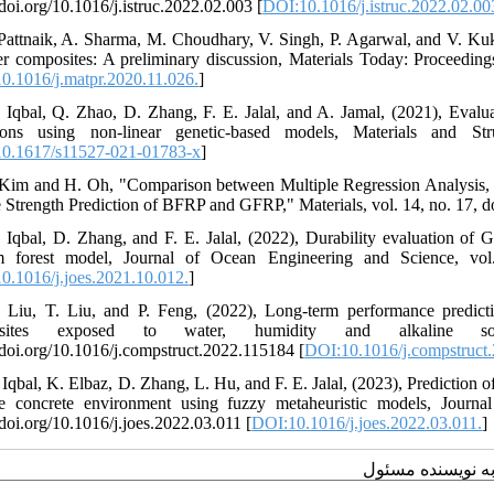
/doi.org/10.1016/j.istruc.2022.02.003 [
DOI:10.1016/j.istruc.2022.02.00
 Pattnaik, A. Sharma, M. Choudhary, V. Singh, P. Agarwal, and V. Kuks
r composites: A preliminary discussion, Materials Today: Proceedings
0.1016/j.matpr.2020.11.026.
]
 Iqbal, Q. Zhao, D. Zhang, F. E. Jalal, and A. Jamal, (2021), Evalua
tions using non-linear genetic-based models, Materials and St
0.1617/s11527-021-01783-x
]
 Kim and H. Oh, "Comparison between Multiple Regression Analysis, P
e Strength Prediction of BFRP and GFRP," Materials, vol. 14, no. 17, 
 Iqbal, D. Zhang, and F. E. Jalal, (2022), Durability evaluation of 
 forest model, Journal of Ocean Engineering and Science, vol. 7
0.1016/j.joes.2021.10.012.
]
 Liu, T. Liu, and P. Feng, (2022), Long-term performance predic
osites exposed to water, humidity and alkaline so
//doi.org/10.1016/j.compstruct.2022.115184 [
DOI:10.1016/j.compstruct
Iqbal, K. Elbaz, D. Zhang, L. Hu, and F. E. Jalal, (2023), Prediction of 
ne concrete environment using fuzzy metaheuristic models, Journ
/doi.org/10.1016/j.joes.2022.03.011 [
DOI:10.1016/j.joes.2022.03.011.
]
به نویسنده مسئول