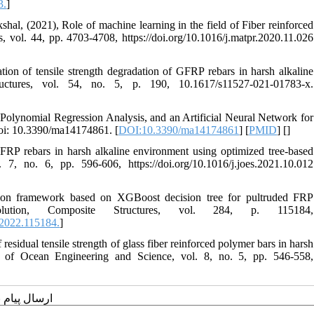
3.
]
hal, (2021), Role of machine learning in the field of Fiber reinforced
, vol. 44, pp. 4703-4708, https://doi.org/10.1016/j.matpr.2020.11.026
tion of tensile strength degradation of GFRP rebars in harsh alkaline
ructures, vol. 54, no. 5, p. 190, 10.1617/s11527-021-01783-x.
olynomial Regression Analysis, and an Artificial Neural Network for
doi: 10.3390/ma14174861. [
DOI:10.3390/ma14174861
] [
PMID
] [
]
GFRP rebars in harsh alkaline environment using optimized tree-based
, no. 6, pp. 596-606, https://doi.org/10.1016/j.joes.2021.10.012
tion framework based on XGBoost decision tree for pultruded FRP
lution, Composite Structures, vol. 284, p. 115184,
.2022.115184.
]
residual tensile strength of glass fiber reinforced polymer bars in harsh
al of Ocean Engineering and Science, vol. 8, no. 5, pp. 546-558,
ارسال پیام 