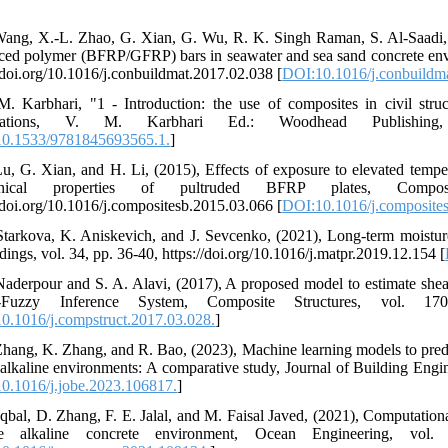
Wang, X.-L. Zhao, G. Xian, G. Wu, R. K. Singh Raman, S. Al-Saadi, a
rced polymer (BFRP/GFRP) bars in seawater and sea sand concrete envi
//doi.org/10.1016/j.conbuildmat.2017.02.038 [
DOI:10.1016/j.conbuildm
M. Karbhari, "1 - Introduction: the use of composites in civil struc
cations, V. M. Karbhari Ed.: Woodhead Publishing, 20
0.1533/9781845693565.1.
]
Lu, G. Xian, and H. Li, (2015), Effects of exposure to elevated tempe
anical properties of pultruded BFRP plates, Comp
//doi.org/10.1016/j.compositesb.2015.03.066 [
DOI:10.1016/j.composite
Starkova, K. Aniskevich, and J. Sevcenko, (2021), Long-term moisture
dings, vol. 34, pp. 36-40, https://doi.org/10.1016/j.matpr.2019.12.154 [
Naderpour and S. A. Alavi, (2017), A proposed model to estimate she
-Fuzzy Inference System, Composite Structures, vol. 170, pp
0.1016/j.compstruct.2017.03.028.
]
Zhang, K. Zhang, and R. Bao, (2023), Machine learning models to predict 
 alkaline environments: A comparative study, Journal of Building Engin
0.1016/j.jobe.2023.106817.
]
Iqbal, D. Zhang, F. E. Jalal, and M. Faisal Javed, (2021), Computationa
e alkaline concrete environment, Ocean Engineering, vol. 23