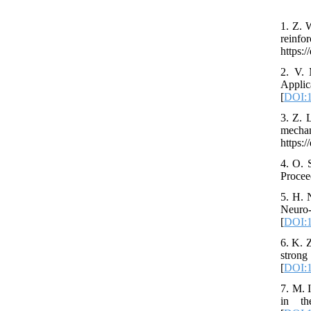
1. Z. 
reinfo
https:
2. V. 
Appli
[
DOI:1
3. Z. 
mech
https:
4. O. 
Procee
5. H. 
Neuro
[
DOI:1
6. K. 
strong
[
DOI:1
7. M. 
in th