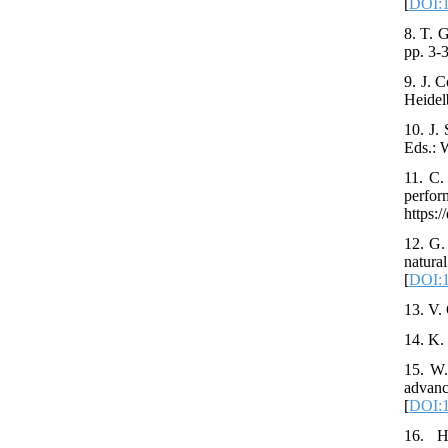
[
DOI:1
8. T. 
pp. 3-
9. J. 
Heidel
10. J.
Eds.: 
11. C.
perfor
https:
12. G.
natur
[
DOI:1
13. V.
14. K.
15. W.
advan
[
DOI:1
16. H.