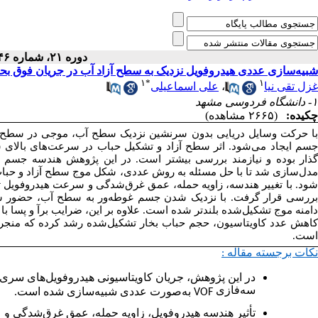
دوره ۲۱، شماره ۴۶ - ( ۴-۱۴۰۴ )
شبیه‌سازی عددی هیدروفویل نزدیک به سطح آزاد آب در جریان فوق‌ بحر
۱
*
۱
غزل تقی نیا
،
علی اسماعیلی
۱- دانشگاه فردوسی مشهد
چکیده:
(۲۶۶۵ مشاهده)
با حرکت وسایل دریایی بدون سرنشین نزدیک سطح آب، موجی در سطح د
جسم ایجاد می‌شود. اثر سطح آزاد و تشکیل حباب در سرعت‌های بالای سا
گذار بوده و نیازمند بررسی بیشتر است. در این پژوهش هندسه جسم مغ
مدل‌سازی شد تا با حل مسئله به روش عددی، شکل موج سطح آزاد و حبا
شود. با تغییر هندسه، زاویه حمله، عمق غرق‌شدگی و سرعت هیدروفویل ت
بررسی قرار گرفت. با نزدیک شدن جسم غوطه‌ور به سطح آب، حضور سط
دامنه موج تشکیل‌شده بلندتر شده است. علاوه بر این، ضرایب برآ و پسا ب
کاهش عدد کاویتاسیون، حجم حباب بخار تشکیل‌شده رشد کرده که منجر
است.
نکات برجسته مقاله :
در این پژوهش، جریان کاویتاسیونی هیدروفویل‌های سری
سه‌فازی
VOF
به‌صورت عددی شبیه‌سازی شده است
.
تأثیر هندسه هیدروفویل، زاویه حمله، عمق غرق‌شدگی و 