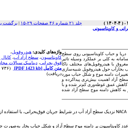
جلد ۲۱ شماره ۴۶ صفحات ۲۹-۱۵
|
برگشت به
انی و کاویتاسیونی
واژه‌های کلیدی:
هیدروفویل
،
ریا و حباب کاویتاسیونی روی سطح
کاویتاسیون
،
سطح آزاد آب
،
کانال ب
مانه به کلی بر عملکرد وسیله تاثیر
فوق بحرانی
،
دینامیک سیالات محا
روق با هیدروفویل‌های مختلف ناکا
متن کامل
[PDF 1423 kb]
(۷۳۶
ب بخارآب حول هیدروفویل شبیه‌سازی
دریافت)
غییرات دامنه موج و شکل حباب مورد
ح آزاد اهمیت بیش‌تری پیداکرده و
ا کاهش عمق غوطه‌وری کم‌تر شده و با
 به کاهش دامنه موج سطح آزاد شده
NACA
نزدیک سطح آزاد آب در شرایط جریان فوق‌بحرانی، با استفاده از
عدد کاویتاسیون بر دامنه موج سطح آزاد و شکل حباب بخار به‌صورت ج