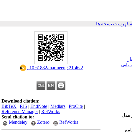
 فهرست نسخه ها
از
سباتی
‎ 10.61882/marineeng.21.46.2
Download citation:
BibTeX
|
RIS
|
EndNote
|
Medlars
|
ProCite
|
Reference Manager
|
RefWorks
 مدل
Send citation to:
Mendeley
Zotero
RefWorks
امع