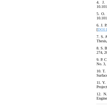
4. J.
10.101
5. O. 
10.10
6. J. 
[
DOI:1
7. S. 
Thesis
8. S. 
274, 2
9. P. 
No. 3,
10. T.
Surfac
11. Y.
Projec
12. N.
Engine