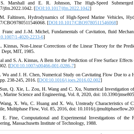
 S. Marshall and E. R. Johnson, The High-Speed Submerged H
7/jfm.2022.1042. [
DOI:10.1017/jfm.2022.1042
]
M. Faltinsen, Hydrodynamics of High-Speed Marine Vehicles, Hyd
17/CBO9780511546068. [
DOI:10.1017/CBO9780511546068
]
P. Franc and J.-M. Michel, Fundamentals of Cavitation, fluid Mechan
0.1007/1-4020-2233-6
]
A. Kinnas, Non-Linear Corrections of the Linear Theory for the Predi
, Dept, MIT, 1985.
Bal and S. A. Kinnas, A Bem for the Prediction of Free Surface Effect
002. [
DOI:10.1007/s00466-001-0286-7
]
C. Wu and J. H. Chen, Numerical Study on Cavitating Flow Due to a H
 pp. 238-245, 2016. [
DOI:10.1016/j.joes.2016.02.002
]
 Sun, Q. Xie, L. Zou, H. Wang and C. Xu, Numerical Investigation o
e, Marine Science and Engineering, Vol. 8, 2020, doi: 10.3390/jmse80
 Wang, X. Wu, C. Huang and X. Wu, Unsteady Characteristics of Cl
tile, Multiphase Flow, Vol. 85, 2016, doi: 10.1016/j.ijmultiphaseflow.2
 E. Fine, Computational and Experimental Investigations of the 
ering, Massachusetts Institute of Technology, 1988.