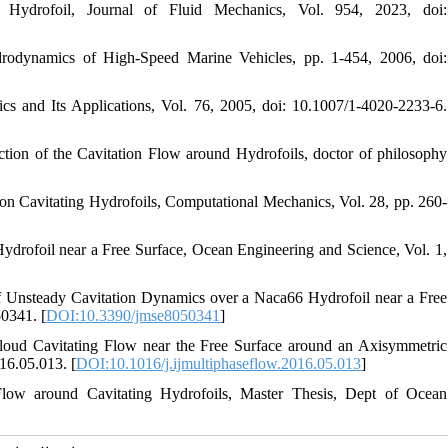
ydrofoil, Journal of Fluid Mechanics, Vol. 954, 2023, doi:
rodynamics of High-Speed Marine Vehicles, pp. 1-454, 2006, doi:
ics and Its Applications, Vol. 76, 2005, doi: 10.1007/1-4020-2233-6.
ction of the Cavitation Flow around Hydrofoils, doctor of philosophy
s on Cavitating Hydrofoils, Computational Mechanics, Vol. 28, pp. 260-
ydrofoil near a Free Surface, Ocean Engineering and Science, Vol. 1,
f Unsteady Cavitation Dynamics over a Naca66 Hydrofoil near a Free
50341. [
DOI:10.3390/jmse8050341
]
oud Cavitating Flow near the Free Surface around an Axisymmetric
016.05.013. [
DOI:10.1016/j.ijmultiphaseflow.2016.05.013
]
Flow around Cavitating Hydrofoils, Master Thesis, Dept of Ocean