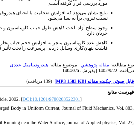
مورد بررسی قرار گرفته است
.
نتایج نشان می‌دهد که افزایش ضخامت یا انحنای هیدروف
نسبت نیروی برآ به پسا می‌شود
.
وجود سطح آزاد باعث کاهش طول حباب کاویتاسیون و ضرایب
جریان دارد
.
کاهش عدد کاویتاسیون منجر به افزایش حجم حباب بخار و
قابلیت پنهان‌کاری وسایل دریایی پرسرعت را تحت تأثیر ق
نوع مطالعه:
مقاله پژوهشي
| موضوع مقاله:
هیدرودینامیک عددی
دریافت: 1402/9/22 | پذیرش: 1404/3/6
فایل صوتی چکیده مقاله [MP3 1583 KB]
(139 دریافت)
فهرست منابع
cle, 2002. [
DOI:10.1201/9780203522301
]
ged Body in Uniform Current, Journal of Fluid Mechanics, Vol. 883,
il Running near the Water Surface, journal of Applied physics, Vol. 27,