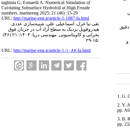
taghinia G, Esmaeili A. Numerical Simulation of
Cavitating Subsurface Hydrofoil at High Froude
ش
numbers. marineeng 2025; 21 (46) :15-29
URL:
http://marine-eng.ir/article-1-1087-fa.html
تقی نیا غزل، اسماعیلی علی. شبیه‌سازی عددی
 دقیق
هیدروفویل نزدیک به سطح آزاد آب در جریان فوق‌
بحرانی و کاویتاسیونی. مهندسی دریا. ۱۴۰۴; ۲۱ (۴۶)
:۱۵-۲۹
و
URL:
http://marine-eng.ir/article-۱-۱۰۸۷-fa.html
1. G. 
2. Y. 
pp. A6
3. B. 
pp. 23