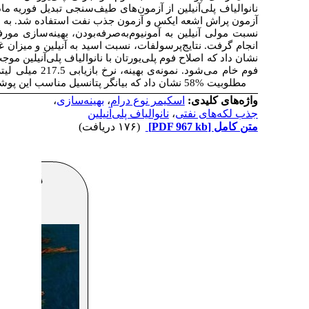
مادون قرمز، تصاویر میکروسکوپ الکترونی روبشی
ور بهبود کارایی در بازیابی نفت در عین مقرون
لوژی نانوالیاف پلی‌آنیلین با مولفه‌های انتخابی
لظت نانوالیاف مورد استفاده در ساختار اسکیمر
ب افزایش قابل‌توجه نرخ بازیابی نفت در مقایسه با
فوم خام می‌شود. نمونه‌ی بهینه، نرخ بازیابی 217.5 میلی‌ لیتر بر دقیقه را با هزینه‌ی پوشش 1.61 دلار و مقدار