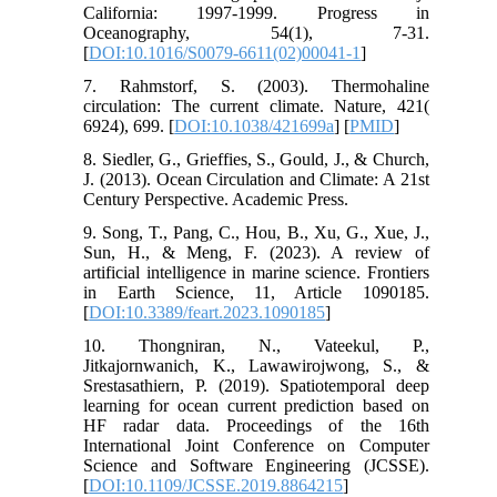
California: 1997-1999. Progress in
Oceanography, 54(1), 7-31.
[
DOI:10.1016/S0079-6611(02)00041-1
]
7. Rahmstorf, S. (2003). Thermohaline
circulation: The current climate. Nature, 421(
6924), 699. [
DOI:10.1038/421699a
] [
PMID
]
8. Siedler, G., Grieffies, S., Gould, J., & Church,
J. (2013). Ocean Circulation and Climate: A 21st
Century Perspective. Academic Press.
9. Song, T., Pang, C., Hou, B., Xu, G., Xue, J.,
Sun, H., & Meng, F. (2023). A review of
artificial intelligence in marine science. Frontiers
in Earth Science, 11, Article 1090185.
[
DOI:10.3389/feart.2023.1090185
]
10. Thongniran, N., Vateekul, P.,
Jitkajornwanich, K., Lawawirojwong, S., &
Srestasathiern, P. (2019). Spatiotemporal deep
learning for ocean current prediction based on
HF radar data. Proceedings of the 16th
International Joint Conference on Computer
Science and Software Engineering (JCSSE).
[
DOI:10.1109/JCSSE.2019.8864215
]