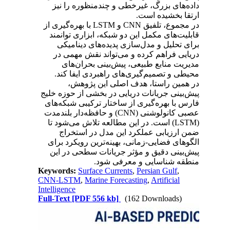
داده‌های بزرگ، غیرخطی و چندمنظوره را نیز
ارتقا بخشیده است
.
در مجموع، تلفیق
CNN
و
LSTM
با بهره‌گیری از
قابلیت‌های مکمل این دو شبکه، ابزاری توانمند
برای تحلیل و مدل‌سازی پدیده‌های دینامیکی
دریایی فراهم کرده و می‌تواند نقش مهمی در
مدیریت منابع طبیعی، پیش‌بینی بحران‌های
محیطی و تصمیم‌گیری‌های راهبردی ایفا کند
.
در همین راستا، هدف اصلی این پژوهش،
پیش‌بینی جریانات دریایی در بخشی از حوزه خلیج
فارس با بهره‌گیری از ساختار ترکیبی شبکه‌های
عصبی کانولوشنی
(CNN)
و حافظه‌دار بلندمدت
(LSTM)
است. در این مطالعه تلاش می‌شود تا
ضمن ارزیابی عملکرد این مدل در استخراج
الگوهای فضایی-زمانی، بهینه‌ترین رویکرد برای
پیش‌بینی دقیق و مؤثر جریانات سطحی در این
منطقه شناسایی و معرفی شود
.
Keywords:
Surface Currents
,
Persian Gulf
,
CNN-LSTM
,
Marine Forecasting
,
Artificial
Intelligence
Full-Text
[PDF 556 kb]
(162 Downloads)