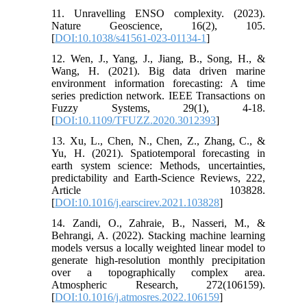
11. Unravelling ENSO complexity. (2023).
Nature Geoscience, 16(2), 105.
[
DOI:10.1038/s41561-023-01134-1
]
12. Wen, J., Yang, J., Jiang, B., Song, H., &
Wang, H. (2021). Big data driven marine
environment information forecasting: A time
series prediction network. IEEE Transactions on
Fuzzy Systems, 29(1), 4-18.
[
DOI:10.1109/TFUZZ.2020.3012393
]
13. Xu, L., Chen, N., Chen, Z., Zhang, C., &
Yu, H. (2021). Spatiotemporal forecasting in
earth system science: Methods, uncertainties,
predictability and Earth-Science Reviews, 222,
Article 103828.
[
DOI:10.1016/j.earscirev.2021.103828
]
14. Zandi, O., Zahraie, B., Nasseri, M., &
Behrangi, A. (2022). Stacking machine learning
models versus a locally weighted linear model to
generate high-resolution monthly precipitation
over a topographically complex area.
Atmospheric Research, 272(106159).
[
DOI:10.1016/j.atmosres.2022.106159
]