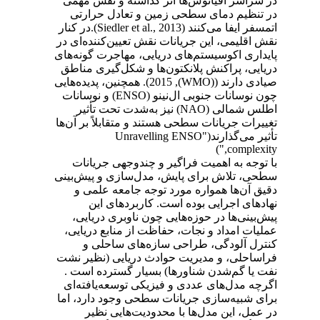
در سراسر اقیانوس‌ها اثر گذاشته و نقش مهمی
در تنظیم دمای سطحی زمین و تعادل حرارتی
اتمسفر ایفا می‌کنند
(Siedler et al., 2013)
.
در کنار
نقش اقلیمی، این جریانات نقش تعیین‌کننده‌ای در
پایداری اکوسیستم‌های دریایی، مهاجرت گونه‌های
دریایی، پراکنش پلانکتون‌ها و شکل‌گیری مناطق
صیادی دارند
((WMO), 2015).
همچنین، پدیده‌هایی
چون نوسانات جنوبی ال‌نینو
(ENSO)
و نوسانات
اطلس شمالی
(NAO)
نیز به‌شدت تحت تأثیر
تغییرات جریانات سطحی هستند و متقابلاً بر آن‌ها
تأثیر می‌گذارند
("
Unravelling ENSO
,")
complexity
با توجه به اهمیت فراگیر و چندوجهی جریانات
سطحی، تلاش برای پایش، مدل‌سازی و پیش‌بینی
دقیق آن‌ها همواره مورد توجه جامعه علمی و
نهادهای اجرایی بوده است. کاربردهای این
پیش‌بینی‌ها در حوزه‌هایی چون ناوبری دریایی،
عملیات امداد و نجات، حفاظت از منابع دریایی،
کنترل آلودگی، طراحی سازه‌های ساحلی و
فراساحلی، و مدیریت حوادث دریایی (نظیر نشت
نفت یا گم‌شدن شناورها) بسیار گسترده است
.
اگرچه مدل‌های عددی و فیزیکی توسعه‌یافته‌ای
برای شبیه‌سازی جریانات سطحی وجود دارد، اما
در عمل، این مدل‌ها با محدودیت‌هایی نظیر