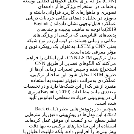
(CNN)
نیز که برای تحلیل الگوهای فضایی توسعه
یافته‌اند، در استخراج ویژگی‌ها از داده‌های
تصویری و ماهواره‌ای کاربرد فراوانی داشته و
به‌ویژه در تحلیل داده‌های مکانی جریانات دریایی
عملکرد قابل‌توجهی نشان داده‌اند
(Bayindir,
2019).
با توجه به ماهیت پیچیده و چندبعدی
پدیده‌های اقیانوسی که ترکیبی از ویژگی‌های
مکانی و زمانی هستند، ترکیب این دو نوع شبکه
یعنی
CNN
و
LSTM
، به‌عنوان یک رویکرد نوین و
مؤثر معرفی شده است
.
مدل‌ ترکیبی
CNN-LSTM
، این امکان را فراهم
می‌کنند که الگوهای فضایی از طریق
CNN
استخراج شده و سپس تغییرات زمانی آن‌ها از
طریق
LSTM
تحلیل شود. این ساختار ترکیبی،
عملکردی به‌مراتب دقیق‌تر نسبت به استفاده
منفرد از هر یک از این شبکه‌ها دارد و در تحقیقات
متعددی مانند مطالعات
(Bayindir, 2019)
برتری
آن در پیش‌بینی جریانات سطحی اقیانوس تأیید
شده است
.
همچنین، در پژوهش‌هایی نظیر
(Baek et al.,
2022
)
، این مدل‌ها در پیش‌بینی دقیق پارامترهایی
نظیر سطح آب و کیفیت آن موفق عمل کرده‌اند.
استفاده از این ساختارهای ترکیبی نه تنها دقت
پیش‌بینی‌ها را افزایش داده، بلکه قابلیت انطباق با