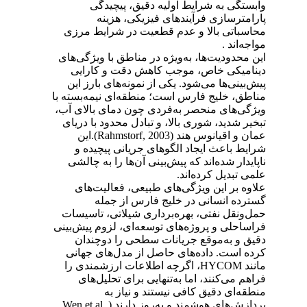
وابستگی به شرایط اولیه دقیق، پیچیدگی
پارامترسازی فرآیندهای فیزیکی، هزینه
محاسباتی بالا و عدم قطعیت در شرایط مرزی
مواجه‌اند
.
این محدودیت‌ها، به‌ویژه در مناطق با ویژگی‌های
دینامیکی خاص، موجب کاهش دقت و کارایی
پیش‌بینی‌ها می‌شود. یکی از نمونه‌های بارز این
مناطق، خلیج فارس است؛ منطقه‌ای نیمه‌بسته با
ویژگی‌های منحصر به‌فردی چون دمای بالای آب،
تبخیر شدید، شوری بالا، و تبادل محدود با دریای
عمان و اقیانوس هند
(Rahmstorf, 2003).
این
شرایط باعث ایجاد الگوهای جریانی پیچیده و
ناپایدار شده‌اند که پیش‌بینی آن‌ها را به چالشی
علمی تبدیل کرده‌اند
.
علاوه بر این ویژگی‌های طبیعی، فعالیت‌های
گسترده انسانی در خلیج فارس از جمله
حمل‌ونقل نفتی، بهره‌برداری شیلاتی، تاسیسات
فراساحلی و پروژه‌های توسعه‌ای، لزوم پیش‌بینی
دقیق و به‌موقع جریانات سطحی را دوچندان
کرده است. داده‌های حاصل از مدل‌های جهانی
مانند
HYCOM
، اگرچه اطلاعات ارزشمندی را
فراهم می‌کنند، اما به‌تنهایی برای تحلیل‌های
منطقه‌ای دقیق کافی نیستند و نیاز به
پردازش‌های هوشمند و به‌روز دارند
.(Wen et al.,