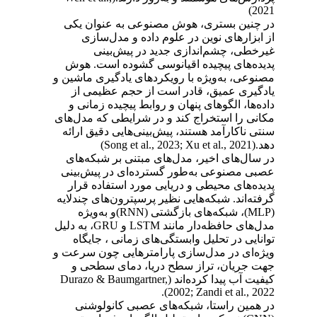
2021)
در چنین بستری، هوش مصنوعی
به‌ عنوان یکی
از ابزارهای نوین در علوم داده و مدل‌سازی
غیرخطی، چشم‌اندازی جدید در پیش‌بینی
پدیده‌های پیچیده اقیانوسی گشوده است. هوش
مصنوعی، به‌ویژه با رویکردهای یادگیری ماشین و
یادگیری عمیق، قادر است از حجم عظیمی از
داده‌ها، الگوهای پنهان و روابط پیچیده زمانی و
مکانی را استخراج کند و در شرایطی که مدل‌های
سنتی ناکارآمد هستند، پیش‌بینی‌هایی دقیق ارائه
دهد
.(Song et al., 2023; Xu et al., 2021)
در سال‌های اخیر، مدل‌های مبتنی بر شبکه‌های
عصبی مصنوعی به‌طور گسترده‌ای در پیش‌بینی
پدیده‌های محیطی و دریایی مورد استفاده قرار
گرفته‌اند. شبکه‌هایی نظیر پرسپترون‌های چندلایه
(MLP)
، شبکه‌های بازگشتی
(RNN)
و به‌ویژه
مدل‌های حافظه‌دار مانند
LSTM
و
GRU
، به دلیل
توانایی در تحلیل وابستگی‌های زمانی ، جایگاه
ویژه‌ای در مدل‌سازی پارامترهایی چون سرعت و
جهت جریان، تراز سطح دریا، دمای سطحی و
کیفیت آب پیدا کرده‌اند
(Durazo & Baumgartner,
2002; Zandi et al., 2022).
در همین راستا، شبکه‌های عصبی کانولوشنی