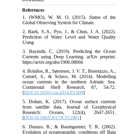
References
1. (WMO), W. M. O. (2015). Status of the
Global Observing System for Climate.
2. Baek, S.-S., Pyo, J., & Chun, J. A. (2022).
Prediction of Water Level and Water Quality
Using
3. Bayindir, C. (2019). Predicting the Ocean
Currents using Deep Learning. arXiv preprint.
https://arxiv.org/abs/1906.08066
4. Bolaños, R., Sørensen, J. V. T., Benetazzo, A.,
Carniel, S., & Sclavo, M. (2014). Modelling
ocean currents in the northern Adriatic Sea.
Continental Shelf Research, 87, 54-72.
[
DOI:10.1016/j.csr.2014.03.009
]
5. Dohan, K. (2017). Ocean surface currents
from satellite data. Journal of Geophysical
Research: Oceans, 122(4), 2647-2651.
[
DOI:10.1002/2017JC012961
]
6. Durazo, R., & Baumgartner, T. R. (2002).
Evolution of oceanographic conditions off Baja