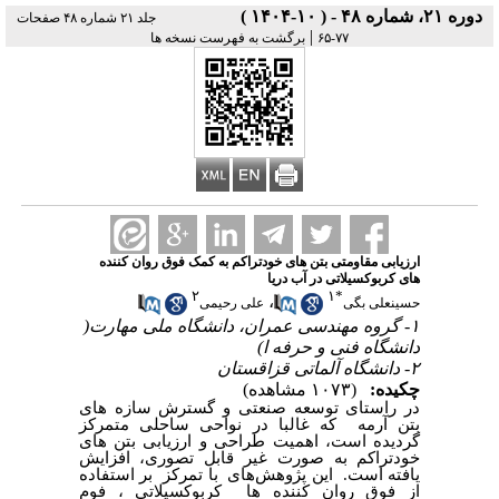
دوره ۲۱، شماره ۴۸ - ( ۱۰-۱۴۰۴ )
جلد ۲۱ شماره ۴۸ صفحات
|
برگشت به فهرست نسخه ها
۷۷-۶۵
ارزیابی مقاومتی بتن های خودتراکم به کمک فوق روان کننده
های کربوکسیلاتی در آب دریا
۲
۱
*
،
حسینعلی بگی
علی رحیمی
۱- گروه مهندسی عمران، دانشگاه ملی مهارت(
دانشگاه فنی و حرفه ا)
۲- دانشگاه آلماتی قزاقستان
چکیده:
(۱۰۷۳ مشاهده)
در راستای توسعه صنعتی و گسترش سازه های
بتن آرمه که غالبا در نواحی ساحلی متمرکز
گردیده است، اهمیت طراحی و ارزیابی بتن های
خودتراکم به صورت غیر قابل تصوری، افزایش
یافته است. این پژوهش‌های با تمرکز بر استفاده
از فوق روان کننده ها کربوکسیلاتی ، فوم