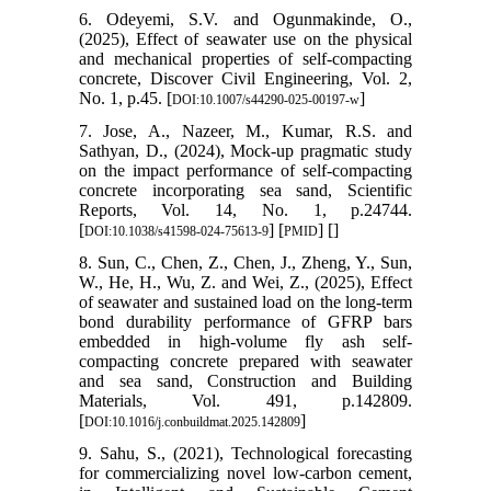
6. Odeyemi, S.V. and Ogunmakinde, O.,
(2025), Effect of seawater use on the physical
and mechanical properties of self-compacting
concrete, Discover Civil Engineering, Vol. 2,
No. 1, p.45. [
]
DOI:10.1007/s44290-025-00197-w
7. Jose, A., Nazeer, M., Kumar, R.S. and
Sathyan, D., (2024), Mock-up pragmatic study
on the impact performance of self-compacting
concrete incorporating sea sand, Scientific
Reports, Vol. 14, No. 1, p.24744.
[
] [
] [
]
DOI:10.1038/s41598-024-75613-9
PMID
8. Sun, C., Chen, Z., Chen, J., Zheng, Y., Sun,
W., He, H., Wu, Z. and Wei, Z., (2025), Effect
of seawater and sustained load on the long-term
bond durability performance of GFRP bars
embedded in high-volume fly ash self-
compacting concrete prepared with seawater
and sea sand, Construction and Building
Materials, Vol. 491, p.142809.
[
]
DOI:10.1016/j.conbuildmat.2025.142809
9. Sahu, S., (2021), Technological forecasting
for commercializing novel low-carbon cement,