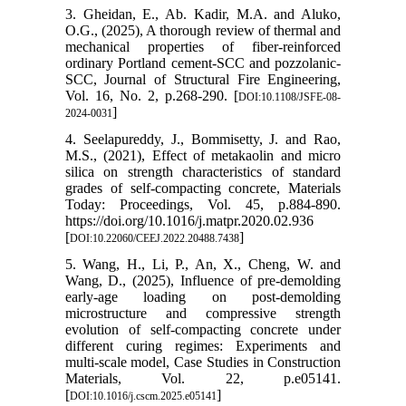
3. Gheidan, E., Ab. Kadir, M.A. and Aluko,
O.G., (2025), A thorough review of thermal and
mechanical properties of fiber-reinforced
ordinary Portland cement-SCC and pozzolanic-
SCC, Journal of Structural Fire Engineering,
Vol. 16, No. 2, p.268-290. [
DOI:10.1108/JSFE-08-
]
2024-0031
4. Seelapureddy, J., Bommisetty, J. and Rao,
M.S., (2021), Effect of metakaolin and micro
silica on strength characteristics of standard
grades of self-compacting concrete, Materials
Today: Proceedings, Vol. 45, p.884-890.
https://doi.org/10.1016/j.matpr.2020.02.936
[
]
DOI:10.22060/CEEJ.2022.20488.7438
5. Wang, H., Li, P., An, X., Cheng, W. and
Wang, D., (2025), Influence of pre-demolding
early-age loading on post-demolding
microstructure and compressive strength
evolution of self-compacting concrete under
different curing regimes: Experiments and
multi-scale model, Case Studies in Construction
Materials, Vol. 22, p.e05141.
[
]
DOI:10.1016/j.cscm.2025.e05141