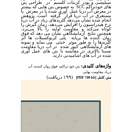
سیلیسی و پودر کربنات کلسیم در طراحی بتن
به خصوص بتن هایی که بیشتر
SCC
های خودتراکم
در معرض آب دریا عمل آوری شده یا در معرض یا
مستغرق در آب دریا قرار گرفته است. پژوهش
انجام شده نشان می‌دهد کلریدهای زیاد در آب دریا
نرخ هیدراسیون را افزایش می‌دهد، زمان گیرش را
کوتاه می‌کند و مقاومت اولیه را بالا می‌برد،
همچنین نتایج آزمایشگاهی نشان می دهد که فوق
روان کننده ها برپایه پلی کربوکسیلات ها اثر
کلریدها را به طور موثر خنثی می نماید و نمونه
های آزمایشگاهی کیور شده در آب دریا مقاومت
نسبتا بالاتری در مقایسه با بتن های عمل آوری
شده در آب های آشامیدنی دارند.
،
،
واژه‌های کلیدی:
بتن خود تراکم
فوق روان کننده
آب
،
دریا
مقاومت نهایی
(۱۹۹ دریافت)
[PDF 740 kb]
متن کامل