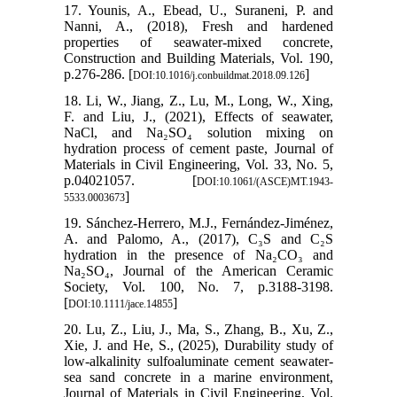
17. Younis, A., Ebead, U., Suraneni, P. and
Nanni, A., (2018), Fresh and hardened
properties of seawater-mixed concrete,
Construction and Building Materials, Vol. 190,
p.276-286. [
]
DOI:10.1016/j.conbuildmat.2018.09.126
18. Li, W., Jiang, Z., Lu, M., Long, W., Xing,
F. and Liu, J., (2021), Effects of seawater,
NaCl, and Na₂SO₄ solution mixing on
hydration process of cement paste, Journal of
Materials in Civil Engineering, Vol. 33, No. 5,
p.04021057. [
DOI:10.1061/(ASCE)MT.1943-
]
5533.0003673
19. Sánchez-Herrero, M.J., Fernández-Jiménez,
A. and Palomo, A., (2017), C₃S and C₂S
hydration in the presence of Na₂CO₃ and
Na₂SO₄, Journal of the American Ceramic
Society, Vol. 100, No. 7, p.3188-3198.
[
]
DOI:10.1111/jace.14855
20. Lu, Z., Liu, J., Ma, S., Zhang, B., Xu, Z.,
Xie, J. and He, S., (2025), Durability study of
low-alkalinity sulfoaluminate cement seawater-
sea sand concrete in a marine environment,
Journal of Materials in Civil Engineering, Vol.