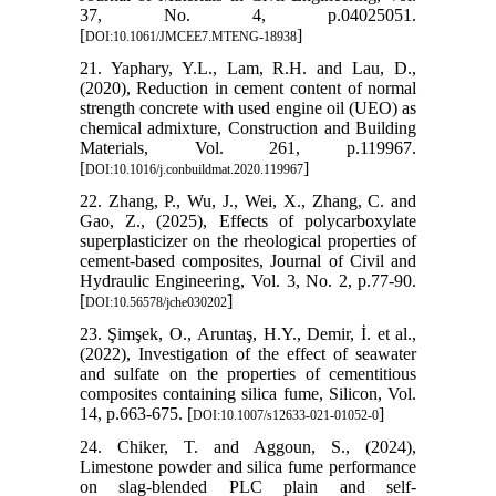
37, No. 4, p.04025051.
[
]
DOI:10.1061/JMCEE7.MTENG-18938
21. Yaphary, Y.L., Lam, R.H. and Lau, D.,
(2020), Reduction in cement content of normal
strength concrete with used engine oil (UEO) as
chemical admixture, Construction and Building
Materials, Vol. 261, p.119967.
[
]
DOI:10.1016/j.conbuildmat.2020.119967
22. Zhang, P., Wu, J., Wei, X., Zhang, C. and
Gao, Z., (2025), Effects of polycarboxylate
superplasticizer on the rheological properties of
cement-based composites, Journal of Civil and
Hydraulic Engineering, Vol. 3, No. 2, p.77-90.
[
]
DOI:10.56578/jche030202
23. Şimşek, O., Aruntaş, H.Y., Demir, İ. et al.,
(2022), Investigation of the effect of seawater
and sulfate on the properties of cementitious
composites containing silica fume, Silicon, Vol.
14, p.663-675. [
]
DOI:10.1007/s12633-021-01052-0
24. Chiker, T. and Aggoun, S., (2024),
Limestone powder and silica fume performance
on slag-blended PLC plain and self-