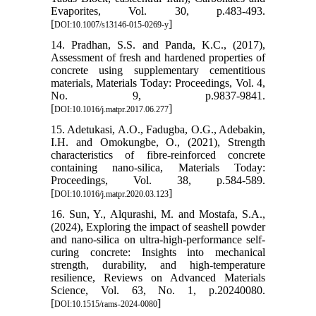
Evaporites, Vol. 30, p.483-493.
[
]
DOI:10.1007/s13146-015-0269-y
14. Pradhan, S.S. and Panda, K.C., (2017),
Assessment of fresh and hardened properties of
concrete using supplementary cementitious
materials, Materials Today: Proceedings, Vol. 4,
No. 9, p.9837-9841.
[
]
DOI:10.1016/j.matpr.2017.06.277
15. Adetukasi, A.O., Fadugba, O.G., Adebakin,
I.H. and Omokungbe, O., (2021), Strength
characteristics of fibre-reinforced concrete
containing nano-silica, Materials Today:
Proceedings, Vol. 38, p.584-589.
[
]
DOI:10.1016/j.matpr.2020.03.123
16. Sun, Y., Alqurashi, M. and Mostafa, S.A.,
(2024), Exploring the impact of seashell powder
and nano-silica on ultra-high-performance self-
curing concrete: Insights into mechanical
strength, durability, and high-temperature
resilience, Reviews on Advanced Materials
Science, Vol. 63, No. 1, p.20240080.
[
]
DOI:10.1515/rams-2024-0080