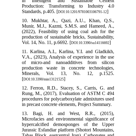
in Intelligent and Sustainable Cement
Production: Transforming to Industry 4.0
Standards, p.405. [
]
DOI:10.1201/9781003106791-12
10. Mukhtar, A., Qazi, A.U., Khan, Q.S.,
Munir, M.J., Kazmi, S.M.S. and Hameed, A.,
(2022), Feasibility of using coal ash for the
production of sustainable bricks, Sustainability,
Vol. 14, No. 11, p.6692. [
]
DOI:10.3390/su14116692
11. Karlina, A.I., Karlina, Y.I. and Gladkikh,
V.A., (2023), Analysis of experience in the use
of micro-and nanoadditives from silicon
production waste in concrete technologies,
Minerals, Vol. 13, No. 12, p.1525.
[
]
DOI:10.3390/min13121525
12. Ferron, R.D., Stacey, S., Carris, G. and
Rung, M., (2017), Evaluation of ASTM C 494
procedures for polycarboxylate admixtures used
in precast concrete elements, Project Summary.
13. Bagi, H. and West, R.R., (2015),
Microfacies and environmental significance of
hypercalcified demosponges of the Upper
Jurassic Esfandiar platform (Shotori Mountains,
Tabas Block, eastcentral Iran), Carbonates and