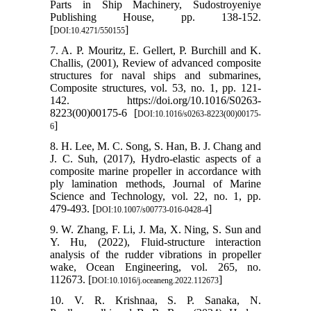
Parts in Ship Machinery, Sudostroyeniye
Publishing House, pp. 138-152.
[
]
DOI:10.4271/550155
7. A. P. Mouritz, E. Gellert, P. Burchill and K.
Challis, (2001), Review of advanced composite
structures for naval ships and submarines,
Composite structures, vol. 53, no. 1, pp. 121-
142. https://doi.org/10.1016/S0263-
8223(00)00175-6 [
DOI:10.1016/s0263-8223(00)00175-
]
6
8. H. Lee, M. C. Song, S. Han, B. J. Chang and
J. C. Suh, (2017), Hydro-elastic aspects of a
composite marine propeller in accordance with
ply lamination methods, Journal of Marine
Science and Technology, vol. 22, no. 1, pp.
479-493. [
]
DOI:10.1007/s00773-016-0428-4
9. W. Zhang, F. Li, J. Ma, X. Ning, S. Sun and
Y. Hu, (2022), Fluid-structure interaction
analysis of the rudder vibrations in propeller
wake, Ocean Engineering, vol. 265, no.
112673. [
]
DOI:10.1016/j.oceaneng.2022.112673
10. V. R. Krishnaa, S. P. Sanaka, N.