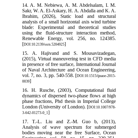
14. A. M. Nebiewa, A. M. Abdelsalam, I. M.
Sakr, W. A. El-Askary, H. A. Abdalla and K. A.
Ibrahim, (2026), Static load and structural
analysis of a small horizontal axis wind turbine
blade: Experimental and theoretical studies
using the fluid-structure interaction method,
Renewable Energy, vol. 256, no. 124385.
[
]
DOI:10.2139/ssrn.5204925
15. A. Hajivand and S. Mousavizadegan,
(2015), Virtual maneuvering test in CFD media
in presence of free surface, International Journal
of Naval Architecture and Ocean Engineering,
vol. 7, no. 3, pp. 540-558. [
DOI:10.1515/ijnaoe-2015-
]
0039
16. H. Rusche, (2003), Computational fluid
dynamics of dispersed two-phase flows at high
phase fractions, Phd thesis in Imperial College
London (University of London). [
DOI:10.1007/978-
]
3-642-01273-0_1
17. T.-L. Liu and Z.-M. Guo b, (2013),
Analysis of wave spectrum for submerged
bodies moving near the free Surface, Ocean