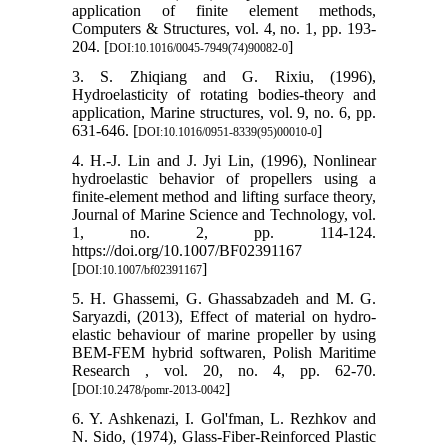
application of finite element methods,
Computers & Structures, vol. 4, no. 1, pp. 193-
204. [
]
DOI:10.1016/0045-7949(74)90082-0
3. S. Zhiqiang and G. Rixiu, (1996),
Hydroelasticity of rotating bodies-theory and
application, Marine structures, vol. 9, no. 6, pp.
631-646. [
]
DOI:10.1016/0951-8339(95)00010-0
4. H.-J. Lin and J. Jyi Lin, (1996), Nonlinear
hydroelastic behavior of propellers using a
finite-element method and lifting surface theory,
Journal of Marine Science and Technology, vol.
1, no. 2, pp. 114-124.
https://doi.org/10.1007/BF02391167
[
]
DOI:10.1007/bf02391167
5. H. Ghassemi, G. Ghassabzadeh and M. G.
Saryazdi, (2013), Effect of material on hydro-
elastic behaviour of marine propeller by using
BEM-FEM hybrid softwaren, Polish Maritime
Research , vol. 20, no. 4, pp. 62-70.
[
]
DOI:10.2478/pomr-2013-0042
6. Y. Ashkenazi, I. Gol'fman, L. Rezhkov and
N. Sido, (1974), Glass-Fiber-Reinforced Plastic