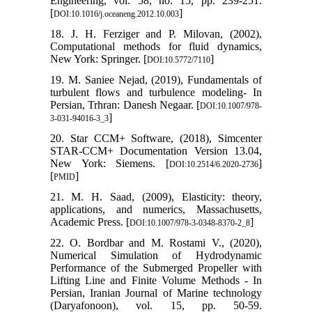
Engineering, vol. 58, no. 15, pp. 239-251.
[
]
DOI:10.1016/j.oceaneng.2012.10.003
18. J. H. Ferziger and P. Milovan, (2002),
Computational methods for fluid dynamics,
New York: Springer. [
]
DOI:10.5772/7110
19. M. Saniee Nejad, (2019), Fundamentals of
turbulent flows and turbulence modeling- In
Persian, Trhran: Danesh Negaar. [
DOI:10.1007/978-
]
3-031-94016-3_3
20. Star CCM+ Software, (2018), Simcenter
STAR-CCM+ Documentation Version 13.04,
New York: Siemens. [
]
DOI:10.2514/6.2020-2736
[
]
PMID
21. M. H. Saad, (2009), Elasticity: theory,
applications, and numerics, Massachusetts,
Academic Press. [
]
DOI:10.1007/978-3-0348-8370-2_8
22. O. Bordbar and M. Rostami V., (2020),
Numerical Simulation of Hydrodynamic
Performance of the Submerged Propeller with
Lifting Line and Finite Volume Methods - In
Persian, Iranian Journal of Marine technology
(Daryafonoon), vol. 15, pp. 50-59.