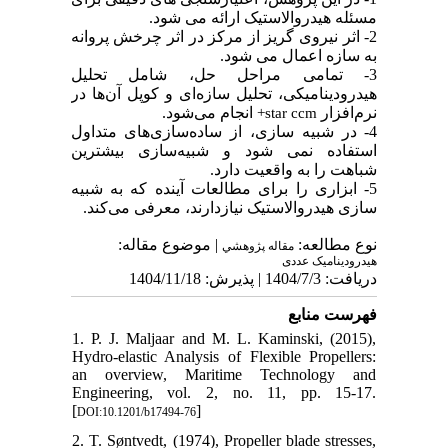
مسئله هیدروالاستیک ارائه می شود.
2- اثر نیروی گریز از مرکز در اثر چرخش پروانه
به سازه اعمال می شود.
3- تمامی مراحل حل، شامل تحلیل
هیدرودینامیکی، تحلیل سازه‌ای و کوپل آن‌ها در
.
انجام می‌شود
نرم‌افزار
star ccm+
4- در شبیه سازی، از ساده‌سازی‌های متداول
استفاده نمی شود و شبیه‌سازی بیشترین
شباهت را به واقعیت دارد.
5- ابزاری را برای مطالعات آینده که به شبیه
سازی هیدروالاستیک نیازدارند، معرفی می‌کند.
نوع مطالعه:
| موضوع مقاله:
مقاله پژوهشي
هیدرودینامیک عددی
دریافت: 1404/7/3 | پذیرش: 1404/11/18
فهرست منابع
1. P. J. Maljaar and M. L. Kaminski, (2015),
Hydro-elastic Analysis of Flexible Propellers:
an overview, Maritime Technology and
Engineering, vol. 2, no. 11, pp. 15-17.
[
]
DOI:10.1201/b17494-76
2. T. Søntvedt, (1974), Propeller blade stresses,