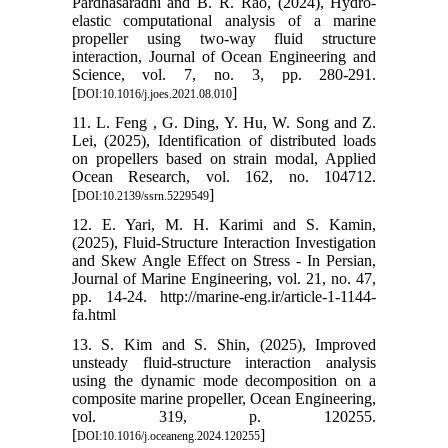
Pardhasaradhi and B. R. Rao, (2024), Hydro-
elastic computational analysis of a marine
propeller using two-way fluid structure
interaction, Journal of Ocean Engineering and
Science, vol. 7, no. 3, pp. 280-291.
[
]
DOI:10.1016/j.joes.2021.08.010
11. L. Feng , G. Ding, Y. Hu, W. Song and Z.
Lei, (2025), Identification of distributed loads
on propellers based on strain modal, Applied
Ocean Research, vol. 162, no. 104712.
[
]
DOI:10.2139/ssrn.5229549
12. E. Yari, M. H. Karimi and S. Kamin,
(2025), Fluid-Structure Interaction Investigation
and Skew Angle Effect on Stress - In Persian,
Journal of Marine Engineering, vol. 21, no. 47,
pp. 14-24. http://marine-eng.ir/article-1-1144-
fa.html
13. S. Kim and S. Shin, (2025), Improved
unsteady fluid-structure interaction analysis
using the dynamic mode decomposition on a
composite marine propeller, Ocean Engineering,
vol. 319, p. 120255.
[
]
DOI:10.1016/j.oceaneng.2024.120255