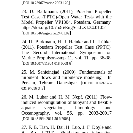
[
]
DOI:10.23967/marine.2023.120
23. U. Barkmann, (2011), Potsdam Propeller
Test Case (PPTC)-Open Water Tests with the
Model Propeller VP1304, Potsdam, Germany.
https://doi.org/10.7546/EngSci.LXI.24.01.02
[
]
DOI:10.7546/engsci.lxi.24.01.02
24. U. Barkmann, H. J. Heinke and L. Lübke,
(2011), Potsdam Propeller Test Case (PPTC),
The Second International Symposium on
Marine Propulsors-smp 11, vol. 11, pp. 36-38.
[
]
DOI:10.1007/s11804-018-0008-6
25. M. Sanieinejad, (2009), Fundamentals of
turbulent flows and turbulence modeling - In
Persian, Tehran: Daneshgar. [
DOI:10.1007/978-3-
]
031-94016-3_3
26. M. Luhar and H. M. Nepf, (2011), Flow‐
induced reconfiguration of buoyant and flexible
aquatic vegetation, Limnology and
Oceanography, vol. 56, pp. 2003-20017
[
]
DOI:10.4319/lo.2011.56.6.2003
27. F. B. Tian, H. Dai, H. Luo, J. F. Doyle and
B. Ro, (2014), Fluid-structure interaction