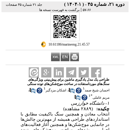
دوره ۲۱، شماره ۴۵ - ( ۱-۱۴۰۴ )
جلد ۲۱ شماره ۴۵ صفحات
|
۶۶-۵۷
برگشت به فهرست نسخه ها
‎ 10.61186/marineeng.21.45.57
طراحی یک مدل یادگیری ماشین برای پیش‌بینی ویژگی‌های
سنگ‌های مورداستفاده در ساخت موج‌شکن‌های توده سنگی
۱
۱
،
،
احسان شیخ صمد
اشکان مزدگیر
۱
*
مریم عاملی
۱- دانشگاه خوارزمی
چکیده:
(۲۸۸۹ مشاهده)
انتخاب معادن و همچنین سنگ باکیفیت مطابق با
استانداردهای طراحی همیشه از مهم‌ترین چالش‌ها
در جانمایی موج‌شکن‌ها و همچنین آغاز فعالیت‌های
اجرایی پروژه‌های ساخت موج‌شکن‌های توده