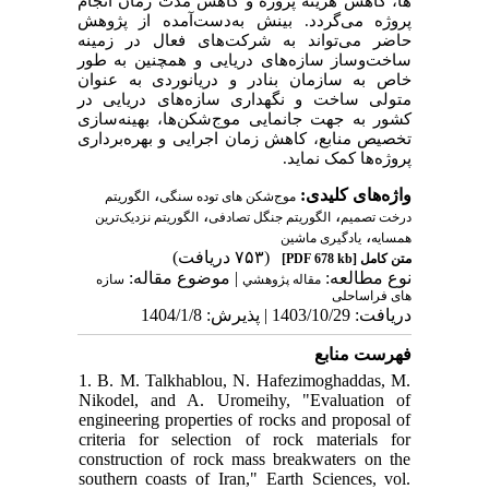
ها، کاهش هزینه پروژه و کاهش مدت زمان انجام
پروژه می‌گردد. بینش به‌دست‌آمده از پژوهش
حاضر می‌تواند به شرکت‌های فعال در زمینه
ساخت‌وساز سازه‌های دریایی و همچنین به طور
خاص به سازمان بنادر و دریانوردی به عنوان
متولی ساخت و نگهداری سازه‌های دریایی در
کشور به جهت جانمایی موج‌شکن‌ها، بهینه‌سازی
تخصیص منابع، کاهش زمان اجرایی و بهره‌برداری
پروژه‌ها کمک نماید.
واژه‌های کلیدی:
،
موج‌شکن های توده سنگی
الگوریتم
،
،
درخت تصمیم
الگوریتم جنگل تصادفی
الگوریتم نزدیک‌ترین
،
همسایه
یادگیری ماشین
(۷۵۳ دریافت)
متن کامل
[PDF 678 kb]
نوع مطالعه:
| موضوع مقاله:
مقاله پژوهشي
سازه
های فراساحلی
دریافت: 1403/10/29 | پذیرش: 1404/1/8
فهرست منابع
1. B. M. Talkhablou, N. Hafezimoghaddas, M.
Nikodel, and A. Uromeihy, "Evaluation of
engineering properties of rocks and proposal of
criteria for selection of rock materials for
construction of rock mass breakwaters on the
southern coasts of Iran," Earth Sciences, vol.