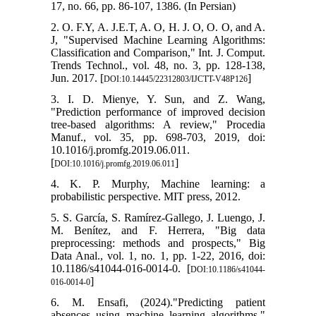
17, no. 66, pp. 86-107, 1386. (In Persian)
2. O. F.Y, A. J.E.T, A. O, H. J. O, O. O, and A.
J, "Supervised Machine Learning Algorithms:
Classification and Comparison," Int. J. Comput.
Trends Technol., vol. 48, no. 3, pp. 128-138,
Jun. 2017. [
]
DOI:10.14445/22312803/IJCTT-V48P126
3. I. D. Mienye, Y. Sun, and Z. Wang,
"Prediction performance of improved decision
tree-based algorithms: A review," Procedia
Manuf., vol. 35, pp. 698-703, 2019, doi:
10.1016/j.promfg.2019.06.011.
[
]
DOI:10.1016/j.promfg.2019.06.011
4. K. P. Murphy, Machine learning: a
probabilistic perspective. MIT press, 2012.
5. S. García, S. Ramírez-Gallego, J. Luengo, J.
M. Benítez, and F. Herrera, "Big data
preprocessing: methods and prospects," Big
Data Anal., vol. 1, no. 1, pp. 1-22, 2016, doi:
10.1186/s41044-016-0014-0. [
DOI:10.1186/s41044-
]
016-0014-0
6. M. Ensafi, (2024)."Predicting patient
absences using machine learning algorithms,"