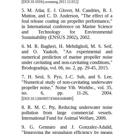
[
]
DOI:10.1016/j.oceaneng.2011.12.012
5. M. Atlar, E. J. Glover, M. Candries, R. J.
Mutton, and C. D. Anderson, "The effect of a
foul release coating on propeller performance,"
in International conference on Marine Science
and Technology for Environmental
Sustainability (ENSUS 2002), 2002.
6. M. R. Bagheri, H. Mehdigholi, M. S. Seif,
and O. Yaakob, "An experimental and
numerical prediction of marine propeller noise
under cavitating and non-cavitating conditions,"
Brodogradnja, vol. 66, no. 2, pp. 29-45, 2015.
7. H. Seol, S. Pyo, J.-C. Suh, and S. Lee,
"Numerical study of non-cavitating underwater
propeller noise," Noise Vib. Worldw., vol. 35,
no. 6, pp. 11-26, 2004.
[
]
DOI:10.1260/0957456041648489
8. R. M. C. Pty, Reducing underwater noise
pollution from large commercial vessels.
International Fund for Animal Welfare, 2009.
9. G. Gennaro and J. Gonzalez-Adalid,
"Improving the propulsion efficiency by means