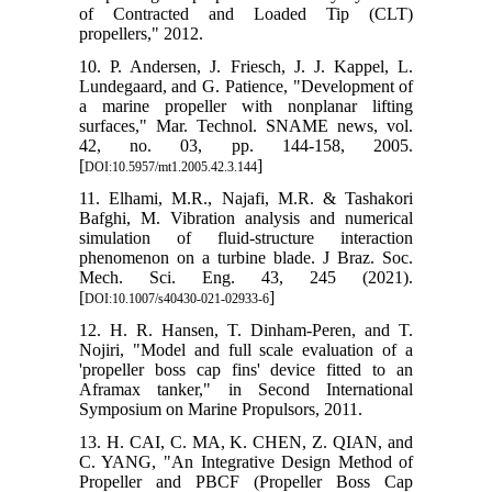
of Contracted and Loaded Tip (CLT)
propellers," 2012.
10. P. Andersen, J. Friesch, J. J. Kappel, L.
Lundegaard, and G. Patience, "Development of
a marine propeller with nonplanar lifting
surfaces," Mar. Technol. SNAME news, vol.
42, no. 03, pp. 144-158, 2005.
[
]
DOI:10.5957/mt1.2005.42.3.144
11. Elhami, M.R., Najafi, M.R. & Tashakori
Bafghi, M. Vibration analysis and numerical
simulation of fluid-structure interaction
phenomenon on a turbine blade. J Braz. Soc.
Mech. Sci. Eng. 43, 245 (2021).
[
]
DOI:10.1007/s40430-021-02933-6
12. H. R. Hansen, T. Dinham-Peren, and T.
Nojiri, "Model and full scale evaluation of a
'propeller boss cap fins' device fitted to an
Aframax tanker," in Second International
Symposium on Marine Propulsors, 2011.
13. H. CAI, C. MA, K. CHEN, Z. QIAN, and
C. YANG, "An Integrative Design Method of
Propeller and PBCF (Propeller Boss Cap