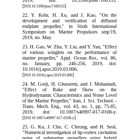
2019, doi: 10.3390/jmse7100333.
[
]
DOI:10.3390/jmse7100333
22. Y. Kehr, H. Xu, and J. Kao, "On the
development and verification of diffused
endplate propeller," in Sixth International
Symposium on Marine Propulsors smp'19,
2019, no. May.
23. H. Gao, W. Zhu, Y. Liu, and Y. Yan, "Effect
of various winglets on the performance of
marine propeller," Appl. Ocean Res., vol. 86,
no. January, pp. 246-256, 2019, doi:
10.1016/j.apor.2019.03.006.
[
]
DOI:10.1016/j.apor.2019.03.006
24. M. Gorji, H. Ghassemi, and J. Mohamadi,
"Effect of Rake and Skew on the
Hydrodynamic Characteristics and Noise Level
of the Marine Propeller," Iran. J. Sci. Technol. -
Trans. Mech. Eng., vol. 43, no. 1, pp. 75-85,
2019, doi: 10.1007/s40997-017-0108-y.
[
]
DOI:10.1007/s40997-017-0108-y
25. G. Ku, J. Cho, C. Cheong, and H. Seol,
"Numerical investigation of tip-vortex cavitation
noise of submarine propellers using hybrid