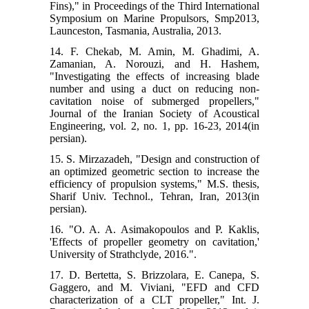
Fins)," in Proceedings of the Third International
Symposium on Marine Propulsors, Smp2013,
Launceston, Tasmania, Australia, 2013.
14. F. Chekab, M. Amin, M. Ghadimi, A.
Zamanian, A. Norouzi, and H. Hashem,
"Investigating the effects of increasing blade
number and using a duct on reducing non-
cavitation noise of submerged propellers,"
Journal of the Iranian Society of Acoustical
Engineering, vol. 2, no. 1, pp. 16-23, 2014(in
persian).
15. S. Mirzazadeh, "Design and construction of
an optimized geometric section to increase the
efficiency of propulsion systems," M.S. thesis,
Sharif Univ. Technol., Tehran, Iran, 2013(in
persian).
16. "O. A. A. Asimakopoulos and P. Kaklis,
'Effects of propeller geometry on cavitation,'
University of Strathclyde, 2016.".
17. D. Bertetta, S. Brizzolara, E. Canepa, S.
Gaggero, and M. Viviani, "EFD and CFD
characterization of a CLT propeller," Int. J.