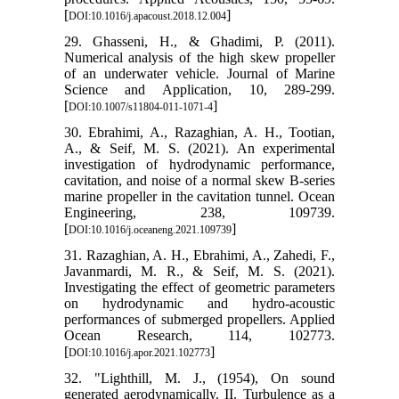
[
]
DOI:10.1016/j.apacoust.2018.12.004
29. Ghasseni, H., & Ghadimi, P. (2011).
Numerical analysis of the high skew propeller
of an underwater vehicle. Journal of Marine
Science and Application, 10, 289-299.
[
]
DOI:10.1007/s11804-011-1071-4
30. Ebrahimi, A., Razaghian, A. H., Tootian,
A., & Seif, M. S. (2021). An experimental
investigation of hydrodynamic performance,
cavitation, and noise of a normal skew B-series
marine propeller in the cavitation tunnel. Ocean
Engineering, 238, 109739.
[
]
DOI:10.1016/j.oceaneng.2021.109739
31. Razaghian, A. H., Ebrahimi, A., Zahedi, F.,
Javanmardi, M. R., & Seif, M. S. (2021).
Investigating the effect of geometric parameters
on hydrodynamic and hydro-acoustic
performances of submerged propellers. Applied
Ocean Research, 114, 102773.
[
]
DOI:10.1016/j.apor.2021.102773
32. "Lighthill, M. J., (1954), On sound
generated aerodynamically. II. Turbulence as a