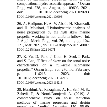
computational hydro-acoustic approach," Ocean
Eng., vol. 238, no. August, p. 109693, 2021,
doi: 10.1016/j.oceaneng.2021.109693.
[
]
DOI:10.1016/j.oceaneng.2021.109693
26. A. Hadipour, K. A. V. Abadi, H. Khanzadi,
and H. Motahari, "Hydrodynamic analysis of
noise propagation by the high skew marine
propeller working in non-uniform inflow," Int.
J. Appl. Mech. Eng., vol. 26, no. 1, pp. 104-
121, Mar. 2021, doi: 10.2478/ijame-2021-0007.
[
]
DOI:10.2478/ijame-2021-0007
27. K. Yu, D. Park, J. Choi, H. Seol, I. Park,
and S. Lee, "Effect of skew on the tonal noise
characteristics of a full-scale submarine
propeller," Ocean Eng., vol. 276, no. February,
p. 114218, 2023, doi:
10.1016/j.oceaneng.2023.114218.
[
]
DOI:10.1016/j.oceaneng.2023.114218
28. Ebrahimi, A., Razaghian, A. H., Seif, M. S.,
Zahedi, F., & Nouri-Borujerdi, A. (2019). A
comprehensive study on noise reduction
methods of marine propellers and design
procedures. Applied Acoustics, 150, 55-69.