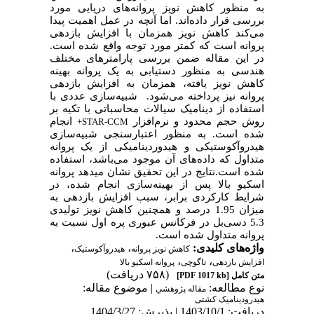
به منظور کاهش نویز پروانه‌های دریایی مورد
بررسی قرار داده‌اند. اما آنچه در عمل اهمیت پیدا
می‌کند کاهش نویز همزمان با افزایش بازدهی
پروانه است که کمتر مورد توجه واقع شده است.
در این مقاله ضمن بررسی پارامترهای مختلف
هندسی به منظور دستیابی به یک پروانه بهینه
کاهش نویز یافته، همزمان به افزایش بازدهی
پروانه نیز پرداخته می‌شود.
شبیه‌سازی عددی با
استفاده از دینامیک سیالات محاسباتی با تکیه بر
روش حجم محدود و نرم‌افزار
انجام
STAR-CCM+
شده است. به منظور اعتبارسنجی شبیه‌سازی
هیدروآکوستیکی و هیدوردینامیکی از یک پروانه
متداول که داده‌های آن موجود می‌باشد، استفاده
شده است.
نتایج در این تحقیق نشان میدهد پروانه
اسکیو بالا
پس از بهینه‌سازی انجام شده، در
شرایط کارکردی برابر، سبب افزایش بازدهی به
میزان 1.95 درصد و همچنین کاهش نویز تولیدی
5.3 دسی‌بل در فرکانس عبوری پره اول نسبت به
پروانه‌ متداول شده است.
،
،
واژه‌های کلیدی:
کاهش نویز پروانه‌
هیدروآکوستیک
،
،
افزایش بازدهی
تاگوچی
پروانه اسکیو بالا
(۷۵۸ دریافت)
[PDF 1017 kb]
متن کامل
نوع مطالعه:
| موضوع مقاله:
مقاله پژوهشي
هیدرودینامیک کشتی
دریافت: 1403/10/1 | پذیرش: 1404/3/27