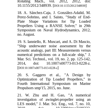
Rotating Mach., vol. 2012, 2012, doi:
10.1155/2012/348939. [
]
DOI:10.1155/2012/348939
18. A. Sánchez-Caja, J. González-Adalid, M.
Perez-Sobrino, and I. Saisto, "Study of End-
Plate Shape Variations for Tip Loaded
Propellers Using a RANSE Solver," in 29th
Symposium on Naval Hydrodynamics, 2012,
no. August.
19. S. Ianniello, R. Muscari, and A. Di Mascio,
"Ship underwater noise assessment by the
acoustic analogy, part III: Measurements versus
numerical predictions on a full-scale ship," J.
Mar. Sci. Technol., vol. 19, no. 2, pp. 125-142,
2014, doi: 10.1007/s00773-013-0228-z.
[
]
DOI:10.1007/s00773-013-0228-z
20. S. Gaggero et al., "A Design by
Optimization of Tip Loaded Propellers," in
Fourth International Symposium on Marine
Propulsors smp'15, 2015, no. June.
21. W. Zhu and H. Gao, "A numerical
investigation of awinglet-propeller using an
LES model," J. Mar. Sci. Eng., vol. 7, no. 10,