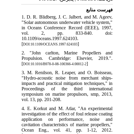
فهرست منابع
1. D. R. Blidberg, J. C. Jalbert, and M. Ageev,
"Solar autonomous underwater vehicle system,"
in Oceans Conference Record (IEEE), 1997,
vol. 2, pp. 833-840. doi:
10.1109/oceans.1997.624103.
[
]
DOI:10.1109/OCEANS.1997.624103
2. "John carlton, Marine Propellers and
Propulsion. Cambridge: Elsevier, 2019.".
[
]
DOI:10.1016/B978-0-08-100366-4.00012-2
3. M. Renilson, R. Leaper, and O. Boisseau,
"Hydro-acoustic noise from merchant ships-
impacts and practical mitigation techniques," in
Proceedings of the third international
symposium on marine propulsors, smp, 2013,
vol. 13, pp. 201-208.
4. E. Korkut and M. Atlar, "An experimental
investigation of the effect of foul release coating
application on performance, noise and
cavitation characteristics of marine propellers,"
Ocean Eng., vol. 41, pp. 1-12, 2012.