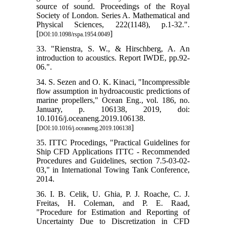
source of sound. Proceedings of the Royal
Society of London. Series A. Mathematical and
Physical Sciences, 222(1148), p.1-32.".
[
]
DOI:10.1098/rspa.1954.0049
33. "Rienstra, S. W., & Hirschberg, A. An
introduction to acoustics. Report IWDE, pp.92-
06.".
34. S. Sezen and O. K. Kinaci, "Incompressible
flow assumption in hydroacoustic predictions of
marine propellers," Ocean Eng., vol. 186, no.
January, p. 106138, 2019, doi:
10.1016/j.oceaneng.2019.106138.
[
]
DOI:10.1016/j.oceaneng.2019.106138
35. ITTC Procedings, "Practical Guidelines for
Ship CFD Applications ITTC - Recommended
Procedures and Guidelines, section 7.5-03-02-
03," in International Towing Tank Conference,
2014.
36. I. B. Celik, U. Ghia, P. J. Roache, C. J.
Freitas, H. Coleman, and P. E. Raad,
"Procedure for Estimation and Reporting of
Uncertainty Due to Discretization in CFD