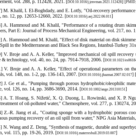
ment, vol. 288, p. 112428, 2021. [
] [
DOI:10.1016/j.jenvman.2021.112428
PMID
7] M. Khalil, I. El-Boghdady, and E. Lotfy, "Oil-recovery performanc
1, no. 12, pp. 12653-12660, 2022. [
]
DOI:10.1016/j.aej.2022.06.011
8] A. Hammoud and M. Khalil, "Performance of a rotating drum skimmer
ers, Part E: Journal of Process Mechanical Engineering, vol. 217, no. 1
9] A. Hammoud and M. Khalil, "Effect of disk material on disk skimme
 Spill in the Mediterranean and Black Sea Regions, Istanbul-Turkey 3
0] V. Broje and A. A. Keller, "Improved mechanical oil spill recover
e & technology, vol. 40, no. 24, pp. 7914-7918, 2006. [
DOI:10.1021/es061
1] V. Broje and A. A. Keller, "Effect of operational parameters on t
ls, vol. 148, no. 1-2, pp. 136-143, 2007. [
] 
DOI:10.1016/j.jhazmat.2007.02.017
2] J. Ge et al., "Pumping through porous hydrophobic/oleophilic mater
, vol. 126, no. 14, pp. 3686-3690, 2014. [
]
DOI:10.1002/ange.201310151
3] A. T. Hoang, S. Nižetić, X. Q. Duong, L. Rowinski, and X. P. N
e treatment of oil-polluted water," Chemosphere, vol. 277, p. 130274, 20
4] Z.-R. Jiang et al., "Coating sponge with a hydrophobic porous co
uous pumping recovery of an oil spill from water," NPG Asia Materials, 
5] N. Wang and Z. Deng, "Synthesis of magnetic, durable and superhyd
n, vol. 115, pp. 19-26, 2019. [
]
DOI:10.1016/j.materresbull.2019.03.007