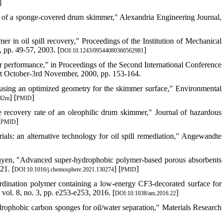
]
e of a sponge-covered drum skimmer," Alexandria Engineering Journal,
 in oil spill recovery," Proceedings of the Institution of Mechanical
, pp. 49-57, 2003. [
]
DOI:10.1243/09544080360562981
r performance," in Proceedings of the Second International Conference
1st October-3rd November, 2000, pp. 153-164.
y using an optimized geometry for the skimmer surface," Environmental
] [
]
842m
PMID
he recovery rate of an oleophilic drum skimmer," Journal of hazardous
[
]
PMID
ials: an alternative technology for oil spill remediation," Angewandte
guyen, "Advanced super-hydrophobic polymer-based porous absorbents
21. [
] [
]
DOI:10.1016/j.chemosphere.2021.130274
PMID
ordination polymer containing a low-energy CF3-decorated surface for
vol. 8, no. 3, pp. e253-e253, 2016. [
]
DOI:10.1038/am.2016.22
rophobic carbon sponges for oil/water separation," Materials Research