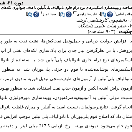
دوره ۲۱، شماره ۴۸ - ( ۱۰-۱۴۰۴ )
ساخت و بهینه‌سازی اسکیمرهای نوع درام حاوی نانوالیاف پلی‌آنیلین با هدف جمع‌آوری لکه‌های ن
۱
۲
*
۱
،
،
مائده آقایی
علیرضا زاهدی
سینا تمیز
۱- دانشجوی کارشناسی ارشد
۲- عضو هیات علمی دانشگاه
چکیده:
(۹۰۳ مشاهده)
با افزایش حوادث دریایی و حمل‌ونقل نفت‌کش‌ها، نشت نفت به طور 
پژوهش، با در نظرگرفتن نیاز جدی برای پاک‌سازی لکه‌های نفتی از آب د
اسکیمرهای نوع درام حاوی نانوالیاف پلی‌آنیلین شد. با استفاده از نانوالی
اسکیمرهای پوشانده‌شده با فوم دو جزئی پلی‌یورتان شد. به منظور 
نانوالیاف پلی‌آنیلین از آزمون‌های طیف‌سنجی تبدیل فوریه مادون قرمز،
آزمون پراش اشعه ایکس و آزمون جذب نفت استفاده شد. به منظور بهبود ک
سبت مولی آنیلین به آمونیوم
به‌صرفه‌بودن، بهینه‌سازی مورفولوژی نانوال
انجام گرفت. نتایج
پرسولفات، نسبت اسید به آنیلین و میزان غلظت نانوال
نشان داد که اصلاح فوم پلی‌یورتان با نانوالیاف پلی‌آنیلین موجب افزایش قا