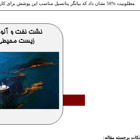
مطلوبیت %58 نشان داد که بیانگر پتانسیل مناسب این پوشش برای کاربرد در اسکیمرهای بازیابی نفت است.
نکات برجسته مقاله: