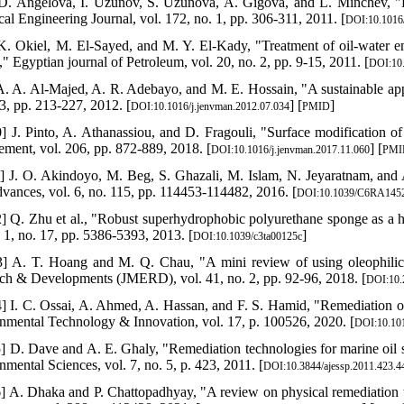
 D. Angelova, I. Uzunov, S. Uzunova, A. Gigova, and L. Minchev, "Ki
al Engineering Journal, vol. 172, no. 1, pp. 306-311, 2011. [
DOI:10.1016/
 K. Okiel, M. El-Sayed, and M. Y. El-Kady, "Treatment of oil-water e
" Egyptian journal of Petroleum, vol. 20, no. 2, pp. 9-15, 2011. [
DOI:10.
 A. A. Al-Majed, A. R. Adebayo, and M. E. Hossain, "A sustainable app
13, pp. 213-227, 2012. [
] [
]
DOI:10.1016/j.jenvman.2012.07.034
PMID
0] J. Pinto, A. Athanassiou, and D. Fragouli, "Surface modification of
ment, vol. 206, pp. 872-889, 2018. [
] [
DOI:10.1016/j.jenvman.2017.11.060
PMI
1] J. O. Akindoyo, M. Beg, S. Ghazali, M. Islam, N. Jeyaratnam, and A
vances, vol. 6, no. 115, pp. 114453-114482, 2016. [
DOI:10.1039/C6RA145
2] Q. Zhu et al., "Robust superhydrophobic polyurethane sponge as a hi
. 1, no. 17, pp. 5386-5393, 2013. [
]
DOI:10.1039/c3ta00125c
3] A. T. Hoang and M. Q. Chau, "A mini review of using oleophilic 
ch & Developments (JMERD), vol. 41, no. 2, pp. 92-96, 2018. [
DOI:10.
4] I. C. Ossai, A. Ahmed, A. Hassan, and F. S. Hamid, "Remediation o
nmental Technology & Innovation, vol. 17, p. 100526, 2020. [
DOI:10.101
5] D. Dave and A. E. Ghaly, "Remediation technologies for marine oil sp
mental Sciences, vol. 7, no. 5, p. 423, 2011. [
DOI:10.3844/ajessp.2011.423.4
6] A. Dhaka and P. Chattopadhyay, "A review on physical remediation te