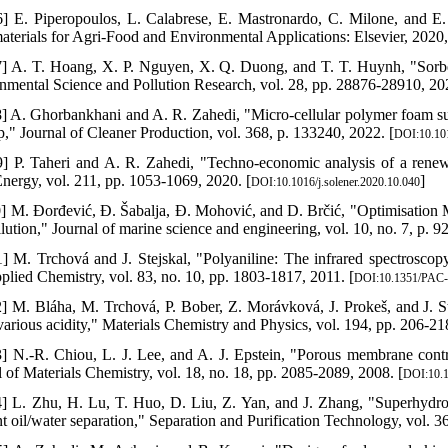
6] E. Piperopoulos, L. Calabrese, E. Mastronardo, C. Milone, and E.
terials for Agri-Food and Environmental Applications: Elsevier, 2020,
7] A. T. Hoang, X. P. Nguyen, X. Q. Duong, and T. T. Huynh, "Sorbent
nmental Science and Pollution Research, vol. 28, pp. 28876-28910, 202
8] A. Ghorbankhani and A. R. Zahedi, "Micro-cellular polymer foam supp
p," Journal of Cleaner Production, vol. 368, p. 133240, 2022. [
DOI:10.101
9] P. Taheri and A. R. Zahedi, "Techno-economic analysis of a renewa
Energy, vol. 211, pp. 1053-1069, 2020. [
]
DOI:10.1016/j.solener.2020.10.040
0] M. Đorđević, Đ. Šabalja, Đ. Mohović, and D. Brčić, "Optimisation
lution," Journal of marine science and engineering, vol. 10, no. 7, p. 9
1] M. Trchová and J. Stejskal, "Polyaniline: The infrared spectrosc
plied Chemistry, vol. 83, no. 10, pp. 1803-1817, 2011. [
DOI:10.1351/PAC-
2] M. Bláha, M. Trchová, P. Bober, Z. Morávková, J. Prokeš, and J. St
various acidity," Materials Chemistry and Physics, vol. 194, pp. 206-21
3] N.-R. Chiou, L. J. Lee, and A. J. Epstein, "Porous membrane contro
l of Materials Chemistry, vol. 18, no. 18, pp. 2085-2089, 2008. [
DOI:10.
4] L. Zhu, H. Lu, T. Huo, D. Liu, Z. Yan, and J. Zhang, "Superh
nt oil/water separation," Separation and Purification Technology, vol. 3