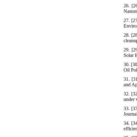
26. [2
Nanoma
27. [2
Enviro
28. [2
cleanu
29. [2
Solar 
30. [3
Oil Pol
31. [3
and Ap
32. [3
under 
33. [3
Journa
34. [3
efficie