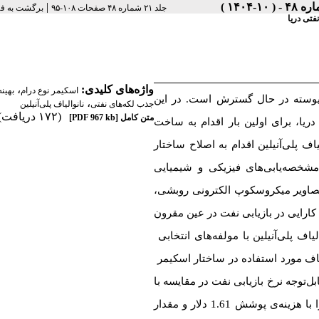
|
جلد ۲۱ شماره ۴۸ صفحات ۱۰۸-۹۵
برگشت به ف
فتی دریا
،
واژه‌های کلیدی:
اسکیمر نوع درام
بهین
پیوسته در حال گسترش است. در این
،
جذب‌ لکه‌های نفتی
نانوالیاف پلی‌آنیلین
(۱۷۲ دریافت)
[PDF 967 kb]
متن کامل
ریا، برای اولین بار اقدام به ساخت
اف پلی‌آنیلین اقدام به اصلاح ساختار
مشخصه‌یابی‌های فیزیکی و شیمیایی
، تصاویر میکروسکوپ الکترونی روبشی
ارایی در بازیابی نفت در عین مقرون
یاف پلی‌آنیلین با مولفه‌های انتخابی
یاف مورد استفاده در ساختار اسکیمر
بل‌توجه نرخ بازیابی نفت در مقایسه با
فوم خام می‌شود. نمونه‌ی بهینه، نرخ بازیابی 217.5 میلی‌ لیتر بر دقیقه را با هزینه‌ی پوشش 1.61 دلار و مقدار