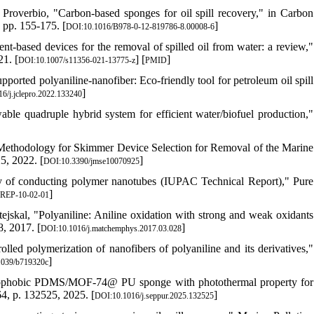
 Proverbio, "Carbon-based sponges for oil spill recovery," in Carbon
 pp. 155-175. [
]
DOI:10.1016/B978-0-12-819786-8.00008-6
-based devices for the removal of spilled oil from water: a review,"
1. [
] [
]
DOI:10.1007/s11356-021-13775-z
PMID
orted polyaniline-nanofiber: Eco-friendly tool for petroleum oil spill
]
6/j.jclepro.2022.133240
ble quadruple hybrid system for efficient water/biofuel production,"
 Methodology for Skimmer Device Selection for Removal of the Marine
25, 2022. [
]
DOI:10.3390/jmse10070925
opy of conducting polymer nanotubes (IUPAC Technical Report)," Pure
]
REP-10-02-01
ejskal, "Polyaniline: Aniline oxidation with strong and weak oxidants
8, 2017. [
]
DOI:10.1016/j.matchemphys.2017.03.028
lled polymerization of nanofibers of polyaniline and its derivatives,"
]
1039/b719320c
ydrophobic PDMS/MOF-74@ PU sponge with photothermal property for
64, p. 132525, 2025. [
]
DOI:10.1016/j.seppur.2025.132525