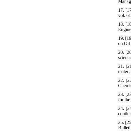
Manage
17. [1
vol. 6
18. [1
Engine
19. [1
on Oil
20. [2
scienc
21. [2
materia
22. [2
Chemie
23. [2
for th
24. [2
contin
25. [2
Bulleti