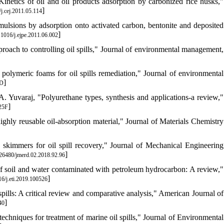
netics of oil and oil products adsorption by carbonized rice husks,"
]
j.cej.2011.05.114
mulsions by adsorption onto activated carbon, bentonite and deposited
]
1016/j.ejpe.2011.06.002
roach to controlling oil spills," Journal of environmental management,
 polymeric foams for oil spills remediation," Journal of environmental
]
D
. Yuvaraj, "Polyurethane types, synthesis and applications-a review,"
]
25F
ghly reusable oil-absorption material," Journal of Materials Chemistry
skimmers for oil spill recovery," Journal of Mechanical Engineering
]
26480/jmerd.02.2018.92.96
f soil and water contaminated with petroleum hydrocarbon: A review,"
]
6/j.eti.2019.100526
ills: A critical review and comparative analysis," American Journal of
]
40
chniques for treatment of marine oil spills," Journal of Environmental