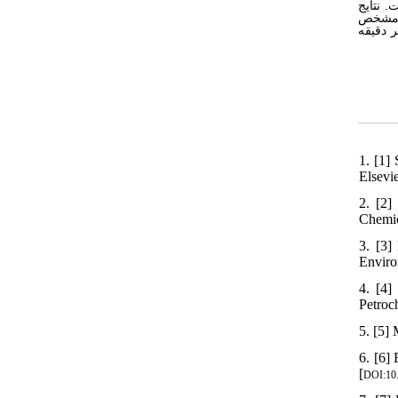
. نتایج
-قیمت)، مشخص
بی نفت، قیمت و مطلوبیت به ترتیب برابر با 5/217 میلی‌لیتر بر دقیقه
1. [1]
Elsevie
2. [2]
Chemic
3. [3]
Enviro
4. [4]
Petroch
5. [5] 
6. [6] 
[
DOI:10.