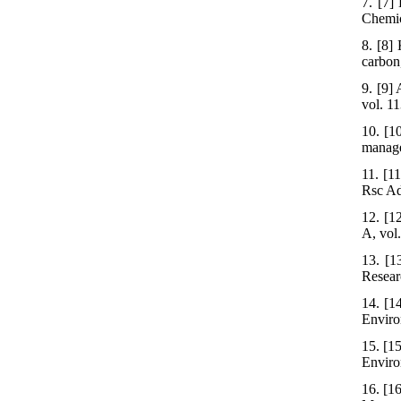
7. [7]
Chemic
8. [8]
carbon,
9. [9]
vol. 1
10. [1
manage
11. [1
Rsc Ad
12. [1
A, vol
13. [1
Resear
14. [1
Enviro
15. [1
Environ
16. [1