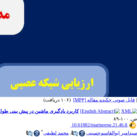
|
فایل صوتی چکیده مقاله [MP۳]
(۱۰۶ دریافت)
کاربرد یادگیری ماشین در پیش بینی طول
ص. ۱۰۰-۸۹
‎ 10.61882/marineeng.21.46.8
*
سیدامیر ابوالقاسم‌حسینی
،
محمد لطیفی