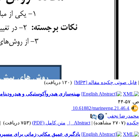
|
فایل صوتی چکیده مقاله [MP۳]
(۱۲۰ دریافت)
بهینه‌سازی هیدروآکوستیکی و هیدرودینامیک
ص. ۵۷-۴۴
‎ 10.61882/marineeng.21.46.4
*
محمدرضا نجفی
چکیده
(۲۷۰۷ مشاهده)
|
Abstract |
متن کامل (PDF)
(۷۵۳ دریافت)
|
یادگیری عمیق مکانی-زمانی برای مسیرهای