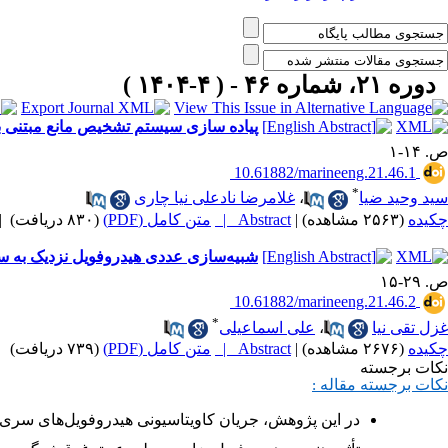
دوره ۲۱، شماره ۴۶ - ( ۴-۱۴۰۴ )
پیاده سازی سیستم تشخیص مانع مبتنی ب
ص. ۱۴-۱
‎ 10.61882/marineeng.21.46.1
*
سید وحید ضیا
،
غلامرضا نادعلی نیا چاری
چکیده
(۲۵۶۳ مشاهده)
|
Abstract |
متن کامل (PDF)
(۸۳۰ دریافت)
|
شبیه‌سازی عددی هیدروفویل نزدیک به سطح
ص. ۲۹-۱۵
‎ 10.61882/marineeng.21.46.2
*
غزل تقی نیا
،
علی اسماعیلی
چکیده
(۲۶۷۶ مشاهده)
|
Abstract |
متن کامل (PDF)
(۷۳۹ دریافت)
|
نکات برجسته
نکات برجسته مقاله :
در این پژوهش، جریان کاویتاسیونی هیدروفویل‌های سری