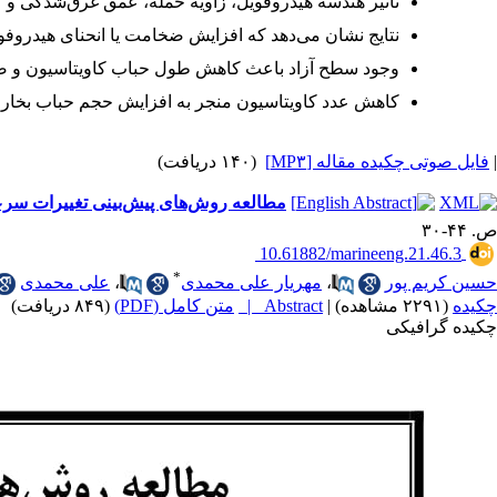
تأثیر هندسه هیدروفویل، زاویه حمله، عمق غرق‌شدگی و 
نتایج نشان می‌دهد که افزایش ضخامت یا انحنای هیدروفو
وجود سطح آزاد باعث کاهش طول حباب کاویتاسیون و ضرایب
کاهش عدد کاویتاسیون منجر به افزایش حجم حباب بخار و 
|
فایل صوتی چکیده مقاله [MP۳]
(۱۴۰ دریافت)
مطالعه‌ روش‌های پیش‌بینی تغییرات سرعت
ص. ۴۴-۳۰
‎ 10.61882/marineeng.21.46.3
*
حسین کریم پور
،
مهریار علی محمدی
،
علی محمدی
چکیده
(۲۲۹۱ مشاهده)
|
Abstract |
متن کامل (PDF)
(۸۴۹ دریافت)
|
چکیده گرافیکی