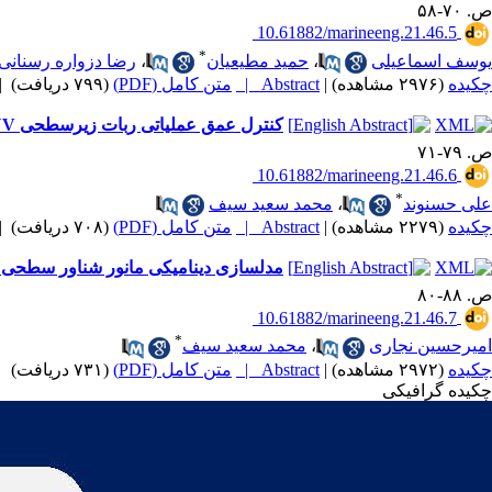
ص. ۷۰-۵۸
‎ 10.61882/marineeng.21.46.5
*
یوسف اسماعیلی
،
حمید مطیعیان
،
رضا دزواره رسنانی
چکیده
(۲۹۷۶ مشاهده)
|
Abstract |
متن کامل (PDF)
(۷۹۹ دریافت)
|
کنترل عمق عملیاتی ربات زیرسطحی AUV با روش یادگیری تقویتی (RL)
ص. ۷۹-۷۱
‎ 10.61882/marineeng.21.46.6
*
علی حسنوند
،
محمد سعید سیف
چکیده
(۲۲۷۹ مشاهده)
|
Abstract |
متن کامل (PDF)
(۷۰۸ دریافت)
|
مدلسازی دینامیکی مانور شناور سطحی مب
ص. ۸۸-۸۰
‎ 10.61882/marineeng.21.46.7
*
امیرحسین نجاری
،
محمد سعید سیف
چکیده
(۲۹۷۲ مشاهده)
|
Abstract |
متن کامل (PDF)
(۷۳۱ دریافت)
|
چکیده گرافیکی