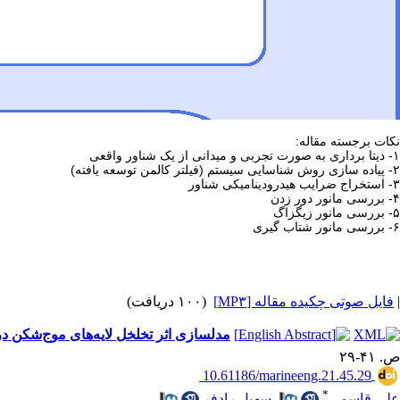
نکات برجسته مقاله:
۱- دیتا برداری به صورت تجربی و میدانی از یک شناور واقعی
۲- پیاده سازی روش شناسایی سیستم (فیلتر کالمن توسعه یافته)
۳- استخراج ضرایب هیدرودینامیکی شناور
۴- بررسی مانور دور زدن
۵- بررسی مانور زیگزاگ
۶- بررسی مانور شتاب گیری
|
فایل صوتی چکیده مقاله [MP۳]
(۱۰۰ دریافت)
مدلسازی اثر تخلخل لایه‌های موج‌شکن در
ص. ۴۱-۲۹
‎ 10.61186/marineeng.21.45.29
*
علی قاسمی
،
سهیل رادفر