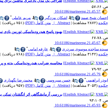
طراحی یک مدل یادگیری ماشین برای پیش
ص. ۶۶-۵۷
‎ 10.61186/marineeng.21.45.57
*
احسان شیخ صمد
،
اشکان مزدگیر
،
مریم عاملی
چکیده
(۲۸۷۲ مشاهده)
|
Abstract |
متن کامل (PDF)
(۷۵۱ دریافت)
|
بهبود پاسخ هیدرودینامیکی توربین بادی ن
ص. ۷۸-۶۷
‎ 10.61186/marineeng.21.45.67
*
سیده ساجده موسوی سردری
،
عارفه امامی
چکیده
(۳۱۴۲ مشاهده)
|
Abstract |
متن کامل (PDF)
(۷۶۸ دریافت)
|
محاسبه ضرایب هیدرودینامیکی بدنه و پر
ص. ۹۲-۷۹
‎ 10.61186/marineeng.21.45.79
*
ابوذر ابراهیمی
،
حسن سیروسی
،
محمدرضا نگهداری
چکیده
(۳۰۵۳ مشاهده)
|
Abstract |
متن کامل (PDF)
(۹۵۷ دریافت)
|
بررسی آزمایشگاهی اثر انگشتان نمکی بر
ص. ۱۰۴-۹۳
‎ 10.61186/marineeng.21.45.93