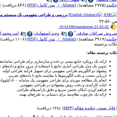
چکیده
(۲۷۷۵ مشاهده)
|
Abstract |
متن کامل (PDF)
(۸۴۶ دریافت)
|
بررسی و طراحی مفهومی یک سیستم پیشرا
ص. ۵۶-۴۲
‎ 10.61186/marineeng.21.45.42
*
سروش صرافان صادقی
،
وحید اصفهانیان
،
امیرمحمد ا
چکیده
(۳۹۱۹ مشاهده)
|
Abstract |
متن کامل (PDF)
(۱۱۰۶ دریافت)
نکات برجسته
نکات برجسته مقاله
:
ارائه یک رویکرد جامع مبتنی بر داده و مدل‌سازی برای طراحی سامانه
تدوین یک مدل طراحی آماری جامع با استفاده از مرور منابع و داده‌های 
پیشنهاد دو الگوریتم طراحی مفهومی برای تسهیل فرآیند طراحی اولیه
.
ارزیابی صحت و دقت الگوریتم‌ها با مقایسه نتایج با داده‌های تجربی
.
انجام یک مطالعه موردی برای طراحی مفهومی یک سامانه ۵۰۰ کیلوواتی
اثبات کارآمدی و دقت روش پیشنهادی در طراحی مفهومی
.
فراهم آوردن امکان تخمین سریع و دقیق پارامترهای طراحی
.
ارائه یک چارچوب نظام‌مند برای دستیابی به طرح‌های بهینه
.
|
فایل صوتی چکیده مقاله [MP۳]
(۱۲۸ دریافت)