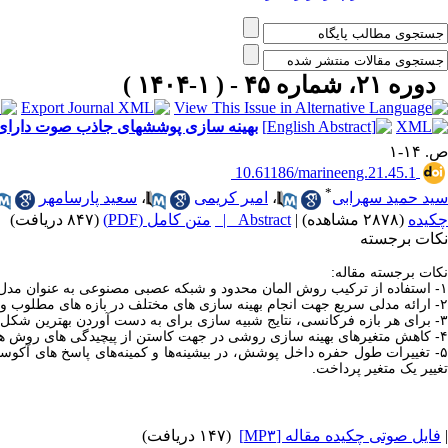
دوره ۲۱، شماره ۴۵ - ( ۱-۱۴۰۴ )
بهینه سازی پوششهای جاذب صوت دارای حفر
ص. ۱۴-۱
‎ 10.61186/marineeng.21.45.1
*
سید حمید سهرابی
،
امیر کریمی
،
سعید پارسامهر
چکیده
(۲۸۷۸ مشاهده)
|
Abstract |
متن کامل (PDF)
(۸۴۷ دریافت)
|
نکات برجسته
نکات برجسته مقاله:
۱- استفاده از ترکیب روش المان محدود و شبکه عصبی مصنوعی به عنوان مدل جایگزین مدل اصلی به جهت کاهش هزینه ­های زمانی و محاسباتی با حفظ دقت لازم.
۲- ارائه مدلی سریع جهت انجام بهینه ­سازی­ های مختلف در بازه­ های مطلوب و موردنظر طراحی و با دقت کافی.
۳- برای هر بازه فرکانسی، نتایج شبیه­ سازی برای به دست آوردن بهترین شکل حفره، متفاوت از دیگری به دست خواهد آمد؛ بنابراین تعیین بازه طراحی هدف بسیار اهمیت دارد.
۴- کاهش متغیرهای بهینه ­سازی روشی در جهت کاستن از پیچیدگی ­های روش های مورد نیاز بهینه ­سازی آکوستیکی و روشی مفید در به دست آوردن یک نتیجه ملموس و قابل اجرا است.
۵- تغییرات طول حفره داخل پوشش، در بیشینه‌ها و کمینه‌های پاسخ ­های آکوست
تغییر یک متغیر پرداخت.
|
فایل صوتی چکیده مقاله [MP۳]
(۱۴۷ دریافت)