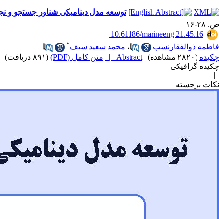
توسعه مدل دینامیکی شناور جستجو و نجات (SAR) مبتنی بر فیلتر کالمن توسعه یافته (EKF)جهت تخمین وضعیت دقیق
ص. ۲۸-۱۶
‎ 10.61186/marineeng.21.45.16
*
فاطمه ذوالفقارنسب
،
محمد سعید سیف
چکیده
(۲۸۲۰ مشاهده)
|
Abstract |
متن کامل (PDF)
(۸۹۱ دریافت)
|
چکیده گرافیکی
|
نکات برجسته