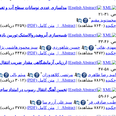
مدلسازی عددی نوسانات سطح آب و تغیی
ص. ۳۱-۲۱
*
محمدنوید مقیم
چکیده
(۷۶۴۰ مشاهده)
|
Abstract |
متن کامل (PDF)
(۳۲۵۹ دریافت)
شبیه‌سازی آیروهیدروالاستیک توربین باد
ص. ۴۶-۳۳
*
مهدی بقائی
،
حسین شاهوردی
،
سید محمود هاشمی نژا
چکیده
(۹۴۷۲ مشاهده)
|
Abstract |
متن کامل (PDF)
(۴۴۴۸ دریافت)
ارزیابی آزمایشگاهی مقدار ضریب انتقال 
ص. ۵۸-۴۷
*
امید رضا طاهری
،
مرتضی کلاهدوزان
،
میثم بالی
چکیده
(۷۸۶۹ مشاهده)
|
Abstract |
متن کامل (PDF)
(۳۰۱۲ دریافت)
تخمین آهنگ انتقال رسوب در امتداد ساحل
ص. ۶۶-۵۹
*
طیب صادقی فر
،
سید علی آزرم سا
چکیده
(۷۸۲۶ مشاهده)
|
Abstract |
متن کامل (PDF)
(۳۷۷۸ دریافت)