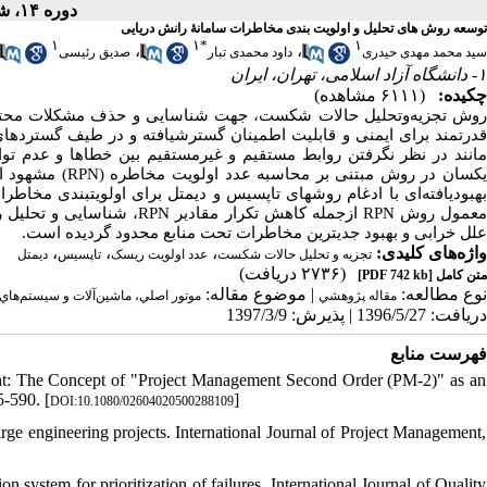
دوره ۱۴، شماره ۲۷ - ( ۴-۱۳۹۷ )
توسعه روش های تحلیل و اولویت بندی مخاطرات سامانۀ رانش دریایی
۱
۱
*
۱
،
،
سید محمد مهدی حیدری
داود محمدی تبار
صدیق رئیسی
۱- دانشگاه آزاد اسلامی، تهران، ایران
چکیده:
(۶۱۱۱ مشاهده)
روش تجزیه‌وتحلیل حالات شکست، جهت شناسایی و حذف مشکلات محتمل در
قدرتمند برای ایمنی و قابلیت اطمینان گسترش­یافته و در طیف گسترده­ا
مانند در نظر نگرفتن روابط مستقیم و غیرمستقیم بین خطاها و عدم توان
مشهود اس
(RPN)
کسان در روش مبتنی بر محاسبه عدد اولویت مخاطره
بهبودیافته‌ای با ادغام روش­های تاپسیس و دیمتل برای اولویت­بندی مخ
شناسایی و تحلیل رواب
RPN
ازجمله کاهش تکرار مقادیر
RPN
عمول روش
علل خرابی و بهبود جدی­ترین مخاطرات تحت منابع محدود گردیده است.
،
،
،
واژه‌های کلیدی:
تجزیه و تحلیل حالات شکست
عدد اولویت ریسک
تاپسیس
دیمتل
(۲۷۳۶ دریافت)
[PDF 742 kb]
متن کامل
نوع مطالعه:
| موضوع مقاله:
مقاله پژوهشي
موتور اصلي، ماشين‌آلات و سيستم‌هاي
دریافت: 1396/5/27 | پذیرش: 1397/3/9
فهرست منابع
ent: The Concept of "Project Management Second Order (PM-2)" as an
-590. [
]
DOI:10.1080/02604020500288109
rge engineering projects. International Journal of Project Management,
system for prioritization of failures, International Journal of Quality