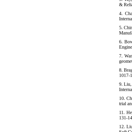
& Reli
4. Ch
Intern
5. Chi
Manufa
6. Bowl
Engine
7. Wan
geomet
8. Bra
1017-1
9. Liu
Intern
10. Ch
trial a
11. He
131-14
12. Li
Soft C