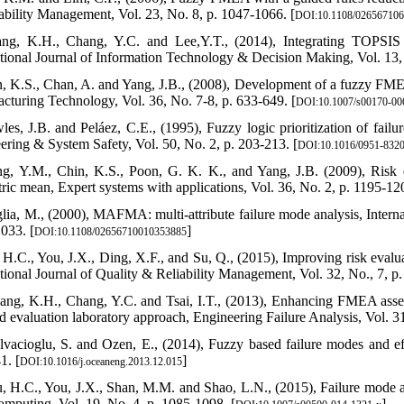
ability Management, Vol. 23, No. 8, p. 1047-1066. [
DOI:10.1108/02656710
ang, K.H., Chang, Y.C. and Lee,Y.T., (2014), Integrating TOP
ational Journal of Information Technology & Decision Making, Vol. 13,
n, K.S., Chan, A. and Yang, J.B., (2008), Development of a fuzzy FME
cturing Technology, Vol. 36, No. 7-8, p. 633-649. [
DOI:10.1007/s00170-00
es, J.B. and Peláez, C.E., (1995), Fuzzy logic prioritization of failure
ering & System Safety, Vol. 50, No. 2, p. 203-213. [
DOI:10.1016/0951-832
g, Y.M., Chin, K.S., Poon, G. K. K., and Yang, J.B. (2009), Risk e
ric mean, Expert systems with applications, Vol. 36, No. 2, p. 1195-120
glia, M., (2000), MAFMA: multi-attribute failure mode analysis, Interna
033. [
]
DOI:10.1108/02656710010353885
, H.C., You, J.X., Ding, X.F., and Su, Q., (2015), Improving risk eval
ational Journal of Quality & Reliability Management, Vol. 32, No., 7, p
ang, K.H., Chang, Y.C. and Tsai, I.T., (2013), Enhancing FMEA assess
nd evaluation laboratory approach, Engineering Failure Analysis, Vol. 31
lvacioglu, S. and Ozen, E., (2014), Fuzzy based failure modes and ef
1. [
]
DOI:10.1016/j.oceaneng.2013.12.015
u, H.C., You, J.X., Shan, M.M. and Shao, L.N., (2015), Failure mode a
omputing, Vol. 19, No. 4, p. 1085-1098. [
]