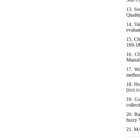
13. So
Quality
14. Va
evalua
15. Ch
169-18
16. Ch
Manufa
17. W
method
18. Hw
[
DOI:10
19. Ga
collec
20. Ba
fuzzy 
21. MA