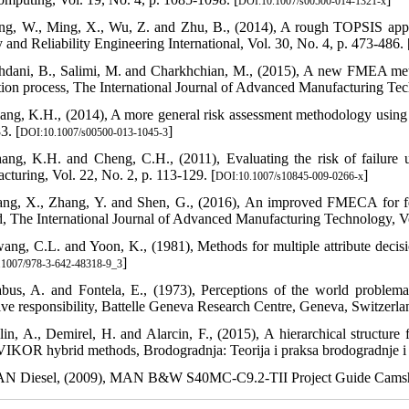
DOI:10.1007/s00500-014-1321-x
ng, W., Ming, X., Wu, Z. and Zhu, B., (2014), A rough TOPSIS approa
 and Reliability Engineering International, Vol. 30, No. 4, p. 473-486. 
hdani, B., Salimi, M. and Charkhchian, M., (2015), A new FMEA meth
tion process, The International Journal of Advanced Manufacturing Tech
ang, K.H., (2014), A more general risk assessment methodology using a
3. [
]
DOI:10.1007/s00500-013-1045-3
ang, K.H. and Cheng, C.H., (2011), Evaluating the risk of failur
cturing, Vol. 22, No. 2, p. 113-129. [
]
DOI:10.1007/s10845-009-0266-x
ang, X., Zhang, Y. and Shen, G., (2016), An improved FMECA for
, The International Journal of Advanced Manufacturing Technology, Vol
ang, C.L. and Yoon, K., (1981), Methods for multiple attribute decisi
]
.1007/978-3-642-48318-9_3
bus, A. and Fontela, E., (1973), Perceptions of the world problem
tive responsibility, Battelle Geneva Research Centre, Geneva, Switzerla
lin, A., Demirel, H. and Alarcin, F., (2015), A hierarchical structur
VIKOR hybrid methods, Brodogradnja: Teorija i praksa brodogradnje i 
N Diesel, (2009), MAN B&W S40MC-C9.2-TII Project Guide Camshaft 