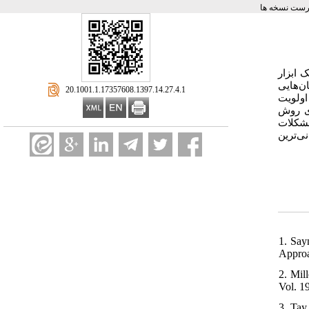
رست نسخه ها
 ابزار
ن‌هایی
‎ 20.1001.1.17357608.1397.14.27.4.1
اولویت
ری روش
مشکلات
، ترین
1. Say
Approa
2. Mil
Vol. 19
3. Tay