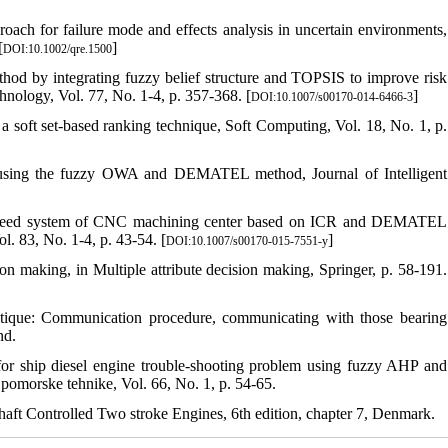
ch for failure mode and effects analysis in uncertain environments,
[
]
DOI:10.1002/qre.1500
od by integrating fuzzy belief structure and TOPSIS to improve risk
nology, Vol. 77, No. 1-4, p. 357-368. [
]
DOI:10.1007/s00170-014-6466-3
 soft set-based ranking technique, Soft Computing, Vol. 18, No. 1, p.
e using the fuzzy OWA and DEMATEL method, Journal of Intelligent
 feed system of CNC machining center based on ICR and DEMATEL
. 83, No. 1-4, p. 43-54. [
]
DOI:10.1007/s00170-015-7551-y
on making, in Multiple attribute decision making, Springer, p. 58-191.
atique: Communication procedure, communicating with those bearing
nd.
e for ship diesel engine trouble-shooting problem using fuzzy AHP and
pomorske tehnike, Vol. 66, No. 1, p. 54-65.
Controlled Two stroke Engines, 6th edition, chapter 7, Denmark.