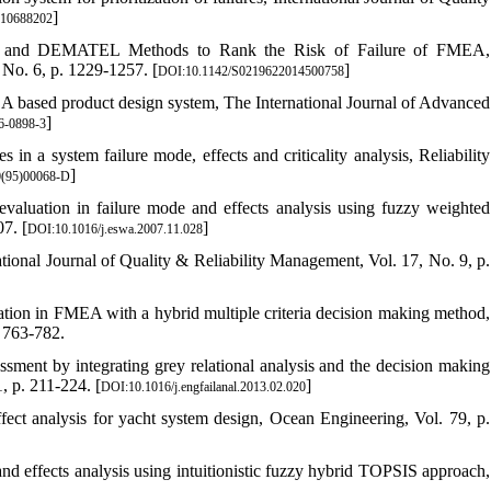
]
610688202
SIS and DEMATEL Methods to Rank the Risk of Failure of FMEA,
 No. 6, p. 1229-1257. [
]
DOI:10.1142/S0219622014500758
A based product design system, The International Journal of Advanced
]
6-0898-3
s in a system failure mode, effects and criticality analysis, Reliability
]
0(95)00068-D
valuation in failure mode and effects analysis using fuzzy weighted
7. [
]
DOI:10.1016/j.eswa.2007.11.028
tional Journal of Quality & Reliability Management, Vol. 17, No. 9, p.
uation in FMEA with a hybrid multiple criteria decision making method,
. 763-782.
ment by integrating grey relational analysis and the decision making
, p. 211-224. [
]
DOI:10.1016/j.engfailanal.2013.02.020
fect analysis for yacht system design, Ocean Engineering, Vol. 79, p.
nd effects analysis using intuitionistic fuzzy hybrid TOPSIS approach,