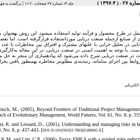
|
جلد ۱۴ شماره ۲۷ صفحات ۲۰-۱۱
برگشت به فه
 طرح محصول و فرآیند تولید استفاده می­شود. این روش به­عنوان یک
ی از صنایع ازجمله صنعت دریایی مورداستفاده قرارگرفته است. اما نقصا
ایی در تحلیل خرابی با علت­های مشترک و افتراق بین مخاطرات با عدد 
ت. با توجه به اهمیت ایمنی در صنعت دریایی، در این مقاله به‌کارگی
اطرات در صنعت دریایی شرح داده می‌شود که پیاده­سازی آن منجر به حل 
ط بین اجزای سامانه، رتبه‌بندی مطلوب­تر مخاطره به­منظور یافتن بحرانی‌
 الكتريكي
nisch, M., (2005), Beyond Frontiers of Traditional Project Managem
ch of Evolutionary Management, World Futures, Vol. 61, No. 8, p. 555
ler, R. and Lessard, D., (2001), Understanding and managing risks in la
, No. 8, p. 437-443. [
]
DOI:10.1016/S0263-7863(01)00045-X
, K.M. and Lim, C.P., (2006), Fuzzy FMEA with a guided rules reduction 