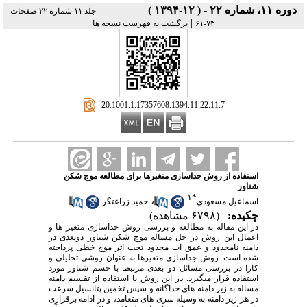
دوره ۱۱، شماره ۲۲ - ( ۱۲-۱۳۹۴ )
جلد ۱۱ شماره ۲۲ صفحات
|
۷۳-۶۱
برگشت به فهرست نسخه ها
‎ 20.1001.1.17357608.1394.11.22.11.7
استفاده از روش جداسازی متغیرها برای مطالعه موج شکن
شناور
۱
*
،
اسماعیل مسعودی
حمید زراعتگر
چکیده:
(۶۷۹۸ مشاهده)
در این مقاله به مطالعه و بررسی روش جداسازی متغیر ها و
اعمال این روش در حل مساله موج شکن شناور دوبعدی در
دامنه نامحدود و عمق آب محدود تحت اثر موج خطی پرداخته
شده است. روش جداسازی متغیرها به عنوان روشی تحلیلی و
کارا در بررسی مسائل دو بعدی مرتبط با جسم شناور مورد
استفاده قرار میگیرد. در این روش با استفاده از تقسیم دامنه
مساله به زیر دامنه های جداگانه و سپس تخمین پتانسیل سرعت
در هر زیر دامنه به وسیله سری های متعامد، و در ادامه برقراری