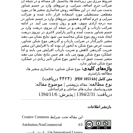
شروط مرزی بین زیردامنه ها، پتانسیل کل مساله و در نتیجه آن
ضرائب جرم اضافه، میرایی، و نیروهای وارد بر جسم شناور
بدست می آیند. در این مطالعه روش جداسازی متغیر ها در مورد
مقطعی مستطیلی مورد استفاده قرار داده شده و ضرائب
میرایی و جرم اضافه و همچنین نیروهای وارد بر جسم شناور در
سه درجه آزادی سوی، هیو و رول بدست می آیند. در ادامه
ضرائب بازتاب و گذزدهی و در نتیجه آن نیروی دریفت وارد بر
جسم شناور بدست آمده و تاثیر پارامتر لاغری در نیروی دریفت
ایجاد شده روی موج شکن محاسبه می شود نتایج نشان می دهند
متغیر تاثیرگذار در ضرایب بازتاب و گذردهی موج شکن شناور،
نسبت عرض موج شکن به آبخور آن بوده که با افزایش این متغیر
ضریب گذردهی کاهش و ضریب بازتاب افزایش می یابند و لذا
عملکرد موج شکن بهبود می یابد. هم چنین نتایج نشان می دهند
متغیر نسبت عمق آب به آبخور موج شکن تاثیر زیادی در عملکرد
موج شکن شناور ندارد.
واژه‌های کلیدی:
،
،
موج شکن شناور
جداسازی متغیر ها
مطالعه پارامتری
(۴۴۲۴ دریافت)
متن کامل
[PDF 1053 kb]
نوع مطالعه:
| موضوع مقاله:
مقاله پژوهشي
هیدروديناميك سازه های ساحلی و فراساحلی
دریافت: 1394/2/31 | پذیرش: 1394/11/6
بازنشر اطلاعات
این مقاله تحت شرایط
Creative Commons
Attribution-NonCommercial 4.0
International License
قابل بازنشر است.