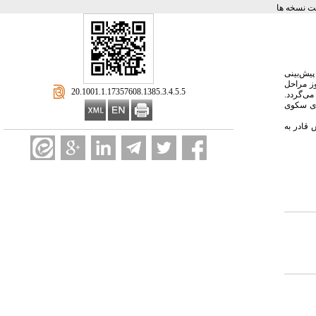
 نسخه ها
پیش‌بینی
ز مراحل
‎ 20.1001.1.17357608.1385.3.4.5.5
می‌گردد.
خ‌های سکوی
قادر به