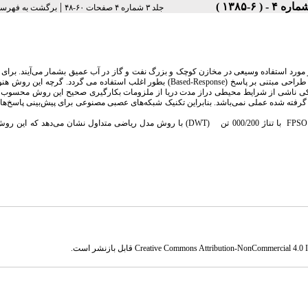
|
جلد ۳ شماره ۴ صفحات ۶۰-۴۸
برگشت به فهرست
مورد استفاده وسیعی در مخازن کوچک و بزرگ نفت و گاز در آب عمیق بشمار می‌آیند. برای 
طراحی مبتنی بر پاسخ (
Response
-
Based
) بطور اغلب استفاده می گردد. گرچه این روش هنو
نامیکی ناشی از شرایط محیطی دراز مدت دریا از ملزومات بکارگیری صحیح این روش محسوب 
زمان از اطلاعاتی محیطی در نظر گرفته شده عملی نمی‌باشد. بنابراین تکنیک شبکه‌های عصبی مصنوعی برای پیش‌بینی پاس
FPSO
با تناژ 000/200 تن (
DWT
) با روش مدل ریاضی متداول نشان می‌دهد که این روش 
Creative Commons Attribution-NonCommercial 4.0 In
قابل بازنشر است.