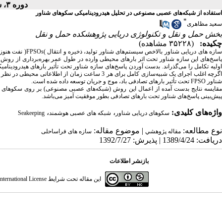
دوره ۳، شماره ۴ - ( ۶-۱۳۸۵ )
استفاده از شبکه‌های عصبی مصنوعی در تحلیل هیدرودینامیکی سکوهای شناور
*
سعید مظاهری
بخش حمل و نقل و تکنولوژی دریایی پژوهشکده حمل و نقل
چکیده:
(۳۵۲۲۸ مشاهده)
ازه های دریایی شناور بالاخص سیستم‌های شناور تولید، ذخیره و انتقال
(
FPSOs
)
نفت هنوز 
اسخ‌های این سازه شناور تحت اثر بارهای محیطی وارده در طول عمر بهره‌برداری از روش 
اولیه تکامل را می‌گذراند. بدست آوردن پاسخ‌های سازه شناور تحت تأثیر بارهای هیدرودی
اگرچه اغلب اجرای یک شبیه‌سازی کامل برای هر 3 ساعت 
شناور
FPSO
تحت تأثیر بارهای تصادفی باد، موج و جریان توسعه داده شده است.
قایسه نتایج بدست آمده از اعمال این روش (شبکه‌های عصبی مصنوعی) بر روی سکوهای
پیش‌بینی پاسخ‌های شناور تحت بارهای تصادفی بطور موفقیت آمیز می‌باشد.
واژه‌های کلیدی:
،
،
سکوهای دریایی شناور
شبکه های عصبی هوشمند
Seakeeping
نوع مطالعه:
| موضوع مقاله:
مقاله پژوهشي
سازه های فراساحلی
دریافت: 1389/4/24 | پذیرش: 1392/7/27
بازنشر اطلاعات
این مقاله تحت شرایط
ternational License