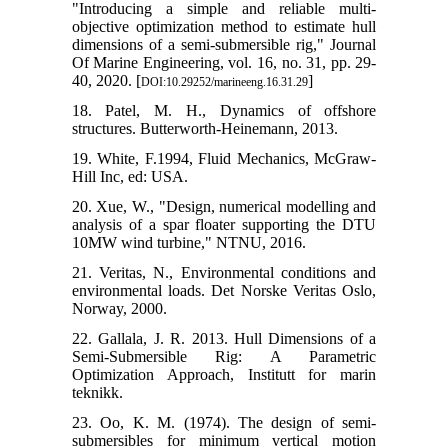
"Introduci
objective o
dimensions 
Of Marine E
40, 2020. [
18. Patel
structures.
19. White,
Hill Inc, e
20. Xue, W
analysis o
10MW wind
21. Verita
environmen
Norway, 20
22. Gallal
Semi-Sub
Optimizati
teknikk.
23. Oo, K.
submersib