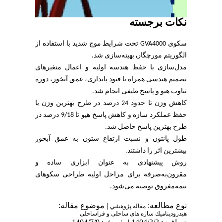
سکوی GVA4000 از
ل متغیرهای
 آبخور، دوره
ر طرح بهترین وزن با
حفظ عملکرد سازه و کاهش پاسخ هیو تا 9/18 درصد در
 عمق آبخور
ی ساده و
احی سکوهای
| ه