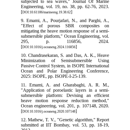
subjected 
Engineering
[
DOI:10.61186
9. Emami, 
"Effect 
mitigating 
submersible
295, 
[
DOI:10.1016/
10. Chandr
Minimizat
Passive Con
Ocean and
2025: ISOP
11. Emami
"Applicati
submersibl
heave mot
Ocean engi
[
DOI:10.1016/
12. Mathew,
submitted 