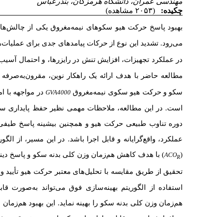
 بندرعباس
مغروق یکی از چالش‌های اساسی و پیچیده در صنعت فراساحل به‌شمار
های جدی برای عملیات‌های دریایی به‌ویژه در حوزه حفاری از جمله اختلال
ایزرها، و احتمال آسیب به سیستم‌های مهار
به همراه دارد
. در این راستا،
 نوین، مقرون‌به‌صرفه و کاربردی به بهینه‌سازی دو هدفه وزن
کلی بدنه
ساله در دریای جنوب چین پرداخته
۱۰۰
در مواجهه با امواج شدید
GVA4000
، نظیر حفظ پایداری سکوی شناور، محدودیت‌های هندسی، عمق آبخور
نین بیشینه پاسخ طیفی در نظر گرفته شد تا طراحی نهایی ضمن حفظ
د. در این مسیر، از الگوریتم بهینه‌سازی کلونی مورچگان در دامنه پیوسته
) دنه سکو و پاسخ دینامیکی سکو استفاده شد. مدل توسعه‌یافته در این
نتایج به‌دست‌آمده نشان داد که
.
معتبر حرکت هیو تأیید و اعتبارسنجی شد
ق می‌تواند به‌صورت قابل‌توجهی پاسخ دینامیکی سکو را کاهش داده و
اید. این بهبود هم‌زمان در عملکرد و کارایی سازه، می‌تواند نقش بسزایی