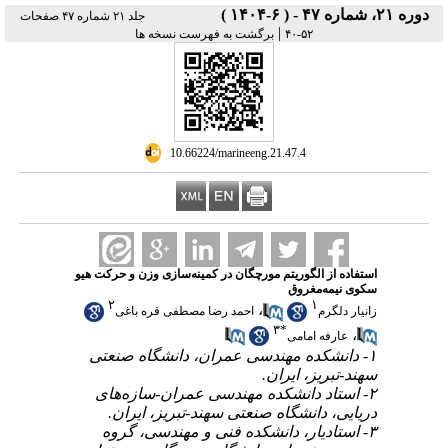
جلد ۲۱ شماره ۴۷ صفحات
ا
زن و حرکت هیو
۲
 باغی
۱- نعتی
۲- ‌های
ایران
۳- روه