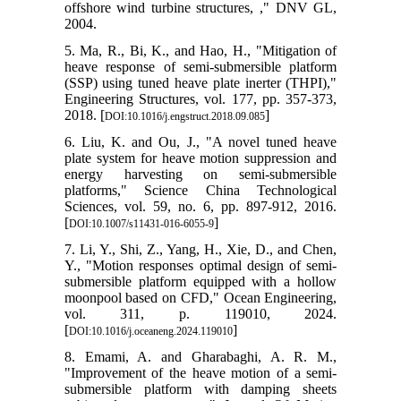
offshore w
2004.
5. Ma, R., 
heave resp
(SSP) using
Engineering
2018. [
DOI:1
6. Liu, K.
plate syst
energy ha
platforms
Sciences, 
[
DOI:10.1007/
7. Li, Y., 
Y., "Motio
submersibl
moonpool b
vol. 3
[
DOI:10.1016/
8. Emami,
"Improveme
submersib