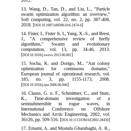
2012.
13. Wang, 
swarm opti
Soft compu
2018. [
DOI:1
14. Fister, I
J., "A co
algorith
computati
[
DOI:10.1016/
15. Socha,
optimizat
European jo
185, no
[
DOI:10.1016/j
16. Clauss,
K., Time
semisubm
Internat
Mechanics 
36126, pp. 
17. Emami,