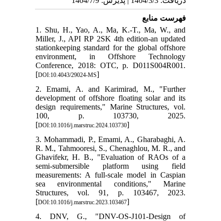
1. Shu, H.
Miller, J.
stationkeep
environm
Conferenc
[
DOI:10.4043
2. Emami,
development
design req
100, 
[
DOI:10.1016/j
3. Mohamma
R. M., Tah
Ghavifekr,
semi-subm
measuremen
sea envir
Structure
[
DOI:10.1016/j
4. DNV, 